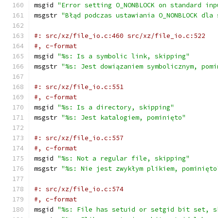
msgid 
"Error setting O_NONBLOCK on standard inp
msgstr 
"Błąd podczas ustawiania O_NONBLOCK dla 
#: src/xz/file_io.c:460 src/xz/file_io.c:522
#, c-format
msgid 
"%s: Is a symbolic link, skipping"
msgstr 
"%s: Jest dowiązaniem symbolicznym, pomi
#: src/xz/file_io.c:551
#, c-format
msgid 
"%s: Is a directory, skipping"
msgstr 
"%s: Jest katalogiem, pominięto"
#: src/xz/file_io.c:557
#, c-format
msgid 
"%s: Not a regular file, skipping"
msgstr 
"%s: Nie jest zwykłym plikiem, pominięto
#: src/xz/file_io.c:574
#, c-format
msgid 
"%s: File has setuid or setgid bit set, s