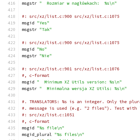
msgstr 
"  Rozmiar w nagłówkach:  %s\n"
#: src/xz/list.c:900 src/xz/list.c:1075
msgid 
"Yes"
msgstr 
"Tak"
#: src/xz/list.c:900 src/xz/list.c:1075
msgid 
"No"
msgstr 
"Nie"
#: src/xz/list.c:901 src/xz/list.c:1076
#, c-format
msgid 
"  Minimum XZ Utils version: %s\n"
msgstr 
"  Minimalna wersja XZ Utils: %s\n"
#. TRANSLATORS: %s is an integer. Only the plur
#. message is used (e.g. "2 files"). Test with 
#: src/xz/list.c:1051
#, c-format
msgid 
"%s file\n"
msgid_plural 
"%s files\n"