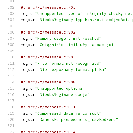
#: src/xz/message.c:795
msgid 
"Unsupported type of integrity check; not
msgstr 
"Nieobsługiwany typ kontroli spójności; 
#: src/xz/message.c:802
msgid 
"Memory usage limit reached"
msgstr 
"Osiągnięto limit użycia pamięci"
#: src/xz/message.c:805
msgid 
"File format not recognized"
msgstr 
"Nie rozpoznany format pliku"
#: src/xz/message.c:808
msgid 
"Unsupported options"
msgstr 
"Nieobsługiwane opcje"
#: src/xz/message.c:811
msgid 
"Compressed data is corrupt"
msgstr 
"Dane skompresowane są uszkodzone"
#: src/xz/message.c:814