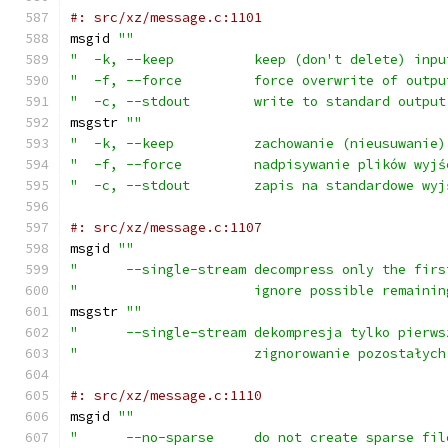
#: src/xz/message.c:1101
msgid 
""
"  -k, --keep          keep (don't delete) inpu
"  -f, --force         force overwrite of outpu
"  -c, --stdout        write to standard output
msgstr 
""
"  -k, --keep          zachowanie (nieusuwanie)
"  -f, --force         nadpisywanie plików wyjś
"  -c, --stdout        zapis na standardowe wyj
#: src/xz/message.c:1107
msgid 
""
"      --single-stream decompress only the firs
"                      ignore possible remainin
msgstr 
""
"      --single-stream dekompresja tylko pierws
"                      zignorowanie pozostałych
#: src/xz/message.c:1110
msgid 
""
"      --no-sparse     do not create sparse fil