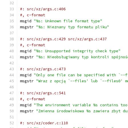
#: src/xz/args.c:406
#, c-format
msgid 
"%s: Unknown file format type"
msgstr 
"%s: Nieznany typ formatu pliku"
#: src/xz/args.c:429 src/xz/args.c:437
#, c-format
msgid 
"%s: Unsupported integrity check type"
msgstr 
"%s: Nieobsługiwany typ kontroli spójnoś
#: src/xz/args.c:473
msgid 
"Only one file can be specified with `--f
msgstr 
"Wraz z opcją `--files' lub `--files0' m
#: src/xz/args.c:541
#, c-format
msgid 
"The environment variable %s contains too
msgstr 
"Zmienna środowiskowa %s zawiera zbyt du
#: src/xz/coder.c:110