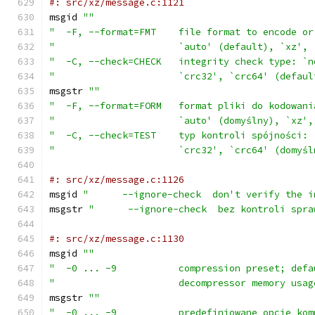
#: src/xz/message.c:1121
msgid 
""
"  -F, --format=FMT    file format to encode or
"                      `auto' (default), `xz', 
"  -C, --check=CHECK   integrity check type: `n
"                      `crc32', `crc64' (defaul
msgstr 
""
"  -F, --format=FORM   format pliki do kodowani
"                      `auto' (domyślny), `xz',
"  -C, --check=TEST    typ kontroli spójności: 
"                      `crc32', `crc64' (domyśl
#: src/xz/message.c:1126
msgid 
"      --ignore-check  don't verify the i
msgstr 
"      --ignore-check  bez kontroli spra
#: src/xz/message.c:1130
msgid 
""
"  -0 ... -9           compression preset; defa
"                      decompressor memory usag
msgstr 
""
"  -0 ... -9           predefiniowane opcje kom