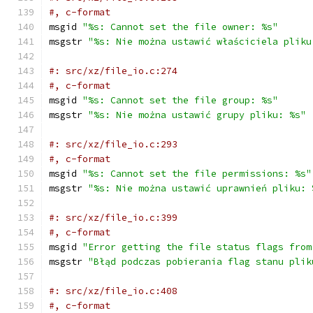
#, c-format
msgid 
"%s: Cannot set the file owner: %s"
msgstr 
"%s: Nie można ustawić właściciela pliku
#: src/xz/file_io.c:274
#, c-format
msgid 
"%s: Cannot set the file group: %s"
msgstr 
"%s: Nie można ustawić grupy pliku: %s"
#: src/xz/file_io.c:293
#, c-format
msgid 
"%s: Cannot set the file permissions: %s"
msgstr 
"%s: Nie można ustawić uprawnień pliku: 
#: src/xz/file_io.c:399
#, c-format
msgid 
"Error getting the file status flags from
msgstr 
"Błąd podczas pobierania flag stanu plik
#: src/xz/file_io.c:408
#, c-format