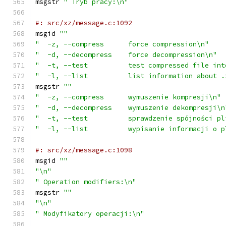
msgstr 
" Tryb pracy:\n"
#: src/xz/message.c:1092
msgid 
""
"  -z, --compress      force compression\n"
"  -d, --decompress    force decompression\n"
"  -t, --test          test compressed file int
"  -l, --list          list information about .
msgstr 
""
"  -z, --compress      wymuszenie kompresji\n"
"  -d, --decompress    wymuszenie dekompresji\n
"  -t, --test          sprawdzenie spójności pl
"  -l, --list          wypisanie informacji o p
#: src/xz/message.c:1098
msgid 
""
"\n"
" Operation modifiers:\n"
msgstr 
""
"\n"
" Modyfikatory operacji:\n"