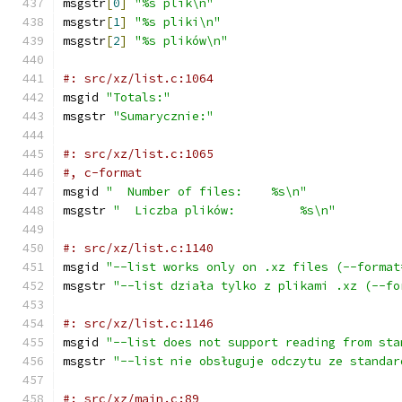
msgstr
[
0
]
"%s plik\n"
msgstr
[
1
]
"%s pliki\n"
msgstr
[
2
]
"%s plików\n"
#: src/xz/list.c:1064
msgid 
"Totals:"
msgstr 
"Sumarycznie:"
#: src/xz/list.c:1065
#, c-format
msgid 
"  Number of files:    %s\n"
msgstr 
"  Liczba plików:         %s\n"
#: src/xz/list.c:1140
msgid 
"--list works only on .xz files (--format
msgstr 
"--list działa tylko z plikami .xz (--fo
#: src/xz/list.c:1146
msgid 
"--list does not support reading from sta
msgstr 
"--list nie obsługuje odczytu ze standar
#: src/xz/main.c:89