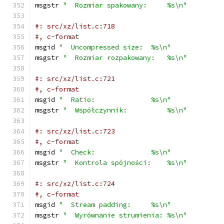
msgstr 
"  Rozmiar spakowany:     %s\n"
#: src/xz/list.c:718
#, c-format
msgid 
"  Uncompressed size:  %s\n"
msgstr 
"  Rozmiar rozpakowany:   %s\n"
#: src/xz/list.c:721
#, c-format
msgid 
"  Ratio:              %s\n"
msgstr 
"  Współczynnik:          %s\n"
#: src/xz/list.c:723
#, c-format
msgid 
"  Check:              %s\n"
msgstr 
"  Kontrola spójności:    %s\n"
#: src/xz/list.c:724
#, c-format
msgid 
"  Stream padding:     %s\n"
msgstr 
"  Wyrównanie strumienia: %s\n"