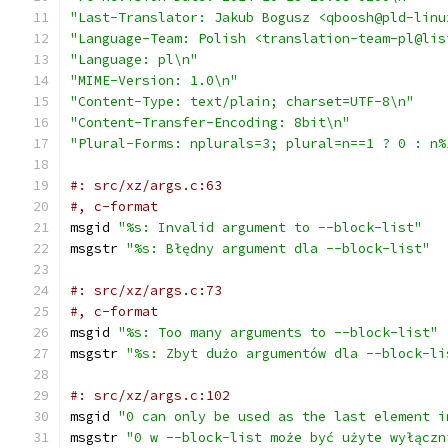
"Last-Translator: Jakub Bogusz <qboosh@pld-linu
"Language-Team: Polish <translation-team-pl@lis
"Language: pl\n"
"MIME-Version: 1.0\n"
"Content-Type: text/plain; charset=UTF-8\n"
"Content-Transfer-Encoding: 8bit\n"
"Plural-Forms: nplurals=3; plural=n==1 ? 0 : n%
#: src/xz/args.c:63
#, c-format
msgid 
"%s: Invalid argument to --block-list"
msgstr 
"%s: Błędny argument dla --block-list"
#: src/xz/args.c:73
#, c-format
msgid 
"%s: Too many arguments to --block-list"
msgstr 
"%s: Zbyt dużo argumentów dla --block-li
#: src/xz/args.c:102
msgid 
"0 can only be used as the last element i
msgstr 
"0 w --block-list może być użyte wyłączn