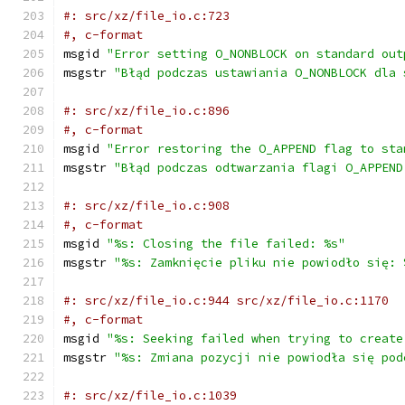
#: src/xz/file_io.c:723
#, c-format
msgid 
"Error setting O_NONBLOCK on standard out
msgstr 
"Błąd podczas ustawiania O_NONBLOCK dla 
#: src/xz/file_io.c:896
#, c-format
msgid 
"Error restoring the O_APPEND flag to sta
msgstr 
"Błąd podczas odtwarzania flagi O_APPEND
#: src/xz/file_io.c:908
#, c-format
msgid 
"%s: Closing the file failed: %s"
msgstr 
"%s: Zamknięcie pliku nie powiodło się: 
#: src/xz/file_io.c:944 src/xz/file_io.c:1170
#, c-format
msgid 
"%s: Seeking failed when trying to create
msgstr 
"%s: Zmiana pozycji nie powiodła się pod
#: src/xz/file_io.c:1039