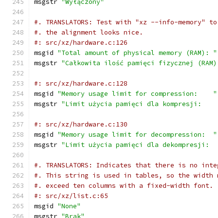
msgstr 
"Wyłączony"
#. TRANSLATORS: Test with "xz --info-memory" to
#. the alignment looks nice.
#: src/xz/hardware.c:126
msgid 
"Total amount of physical memory (RAM): "
msgstr 
"Całkowita ilość pamięci fizycznej (RAM)
#: src/xz/hardware.c:128
msgid 
"Memory usage limit for compression:    "
msgstr 
"Limit użycia pamięci dla kompresji:    
#: src/xz/hardware.c:130
msgid 
"Memory usage limit for decompression:  "
msgstr 
"Limit użycia pamięci dla dekompresji:  
#. TRANSLATORS: Indicates that there is no inte
#. This string is used in tables, so the width 
#. exceed ten columns with a fixed-width font.
#: src/xz/list.c:65
msgid 
"None"
msgstr 
"Brak"