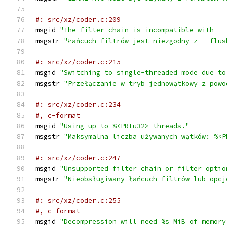
#: src/xz/coder.c:209
msgid 
"The filter chain is incompatible with --
msgstr 
"Łańcuch filtrów jest niezgodny z --flus
#: src/xz/coder.c:215
msgid 
"Switching to single-threaded mode due to
msgstr 
"Przełączanie w tryb jednowątkowy z powo
#: src/xz/coder.c:234
#, c-format
msgid 
"Using up to %<PRIu32> threads."
msgstr 
"Maksymalna liczba używanych wątków: %<P
#: src/xz/coder.c:247
msgid 
"Unsupported filter chain or filter optio
msgstr 
"Nieobsługiwany łańcuch filtrów lub opcj
#: src/xz/coder.c:255
#, c-format
msgid 
"Decompression will need %s MiB of memory