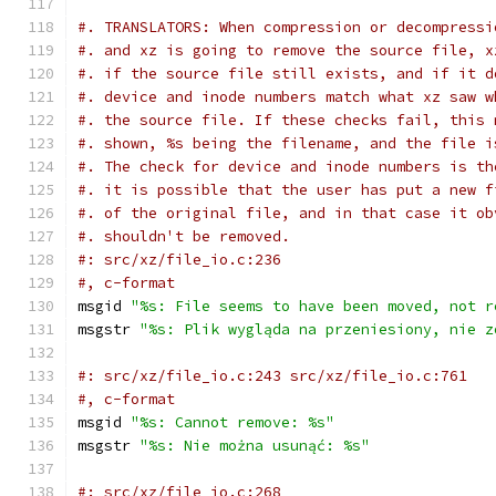
#. TRANSLATORS: When compression or decompressi
#. and xz is going to remove the source file, x
#. if the source file still exists, and if it d
#. device and inode numbers match what xz saw w
#. the source file. If these checks fail, this 
#. shown, %s being the filename, and the file i
#. The check for device and inode numbers is th
#. it is possible that the user has put a new f
#. of the original file, and in that case it ob
#. shouldn't be removed.
#: src/xz/file_io.c:236
#, c-format
msgid 
"%s: File seems to have been moved, not r
msgstr 
"%s: Plik wygląda na przeniesiony, nie z
#: src/xz/file_io.c:243 src/xz/file_io.c:761
#, c-format
msgid 
"%s: Cannot remove: %s"
msgstr 
"%s: Nie można usunąć: %s"
#: src/xz/file_io.c:268