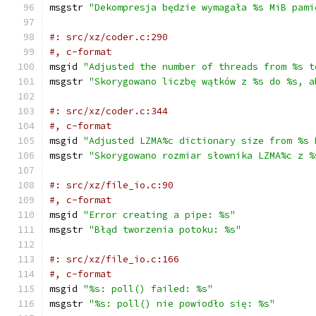
msgstr 
"Dekompresja będzie wymagała %s MiB pami
#: src/xz/coder.c:290
#, c-format
msgid 
"Adjusted the number of threads from %s t
msgstr 
"Skorygowano liczbę wątków z %s do %s, a
#: src/xz/coder.c:344
#, c-format
msgid 
"Adjusted LZMA%c dictionary size from %s 
msgstr 
"Skorygowano rozmiar słownika LZMA%c z %
#: src/xz/file_io.c:90
#, c-format
msgid 
"Error creating a pipe: %s"
msgstr 
"Błąd tworzenia potoku: %s"
#: src/xz/file_io.c:166
#, c-format
msgid 
"%s: poll() failed: %s"
msgstr 
"%s: poll() nie powiodło się: %s"