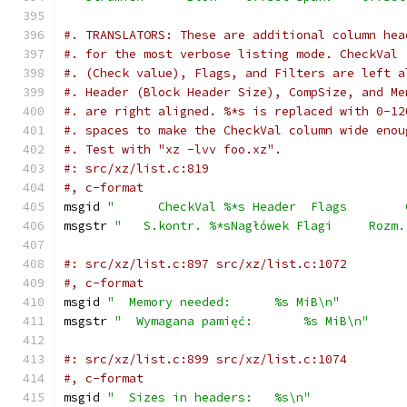
#. TRANSLATORS: These are additional column hea
#. for the most verbose listing mode. CheckVal
#. (Check value), Flags, and Filters are left a
#. Header (Block Header Size), CompSize, and Me
#. are right aligned. %*s is replaced with 0-12
#. spaces to make the CheckVal column wide enou
#. Test with "xz -lvv foo.xz".
#: src/xz/list.c:819
#, c-format
msgid 
"      CheckVal %*s Header  Flags        
msgstr 
"   S.kontr. %*sNagłówek Flagi     Rozm.
#: src/xz/list.c:897 src/xz/list.c:1072
#, c-format
msgid 
"  Memory needed:      %s MiB\n"
msgstr 
"  Wymagana pamięć:       %s MiB\n"
#: src/xz/list.c:899 src/xz/list.c:1074
#, c-format
msgid 
"  Sizes in headers:   %s\n"