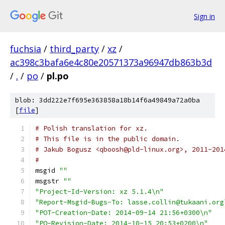
Sign in
fuchsia
/
third_party
/
xz
/
ac398c3bafa6e4c80e20571373a96947db863b3d
/
.
/
po
/
pl.po
blob: 3dd222e7f695e363858a18b14f6a49849a72a0ba
[
file
]
# Polish translation for xz.
# This file is in the public domain.
# Jakub Bogusz <qboosh@pld-linux.org>, 2011-201
#
msgid 
""
msgstr 
""
"Project-Id-Version: xz 5.1.4\n"
"Report-Msgid-Bugs-To: lasse.collin@tukaani.org
"POT-Creation-Date: 2014-09-14 21:56+0300\n"
"PO-Revision-Date: 2014-10-15 20:53+0200\n"