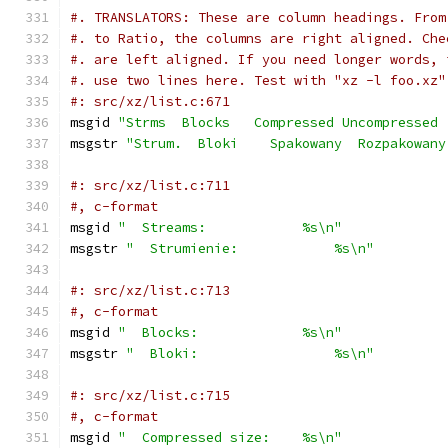
#. TRANSLATORS: These are column headings. From
#. to Ratio, the columns are right aligned. Che
#. are left aligned. If you need longer words, 
#. use two lines here. Test with "xz -l foo.xz"
#: src/xz/list.c:671
msgid 
"Strms  Blocks   Compressed Uncompressed 
msgstr 
"Strum.  Bloki    Spakowany  Rozpakowany
#: src/xz/list.c:711
#, c-format
msgid 
"  Streams:            %s\n"
msgstr 
"  Strumienie:            %s\n"
#: src/xz/list.c:713
#, c-format
msgid 
"  Blocks:             %s\n"
msgstr 
"  Bloki:                 %s\n"
#: src/xz/list.c:715
#, c-format
msgid 
"  Compressed size:    %s\n"