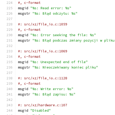
#, c-format
msgid 
"%s: Read error: %s"
msgstr 
"%s: Błąd odczytu: %s"
#: src/xz/file_io.c:1059
#, c-format
msgid 
"%s: Error seeking the file: %s"
msgstr 
"%s: Błąd podczas zmiany pozycji w pliku
#: src/xz/file_io.c:1069
#, c-format
msgid 
"%s: Unexpected end of file"
msgstr 
"%s: Nieoczekiwany koniec pliku"
#: src/xz/file_io.c:1128
#, c-format
msgid 
"%s: Write error: %s"
msgstr 
"%s: Błąd zapisu: %s"
#: src/xz/hardware.c:107
msgid 
"Disabled"