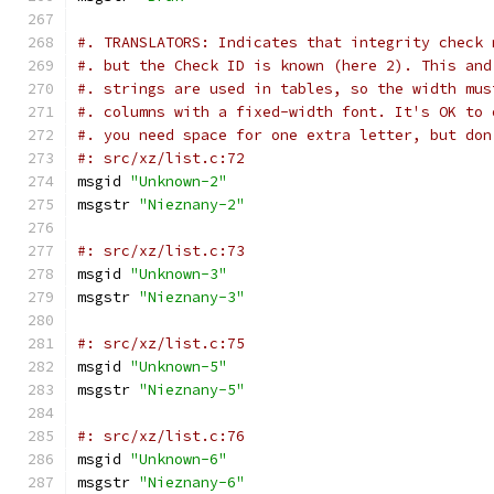
#. TRANSLATORS: Indicates that integrity check 
#. but the Check ID is known (here 2). This and
#. strings are used in tables, so the width mus
#. columns with a fixed-width font. It's OK to 
#. you need space for one extra letter, but don
#: src/xz/list.c:72
msgid 
"Unknown-2"
msgstr 
"Nieznany-2"
#: src/xz/list.c:73
msgid 
"Unknown-3"
msgstr 
"Nieznany-3"
#: src/xz/list.c:75
msgid 
"Unknown-5"
msgstr 
"Nieznany-5"
#: src/xz/list.c:76
msgid 
"Unknown-6"
msgstr 
"Nieznany-6"