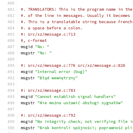
#. TRANSLATORS: This is the program name in the
#. of the line in messages. Usually it becomes 
#. This is a translatable string because French
#. a space before a colon.
#: src/xz/message.c:713
#, c-format
msgid 
"%s: "
msgstr 
"%s: "
#: src/xz/message.c:776 src/xz/message.c:826
msgid 
"Internal error (bug)"
msgstr 
"Błąd wewnętrzny"
#: src/xz/message.c:783
msgid 
"Cannot establish signal handlers"
msgstr 
"Nie można ustawić obsługi sygnałów"
#: src/xz/message.c:792
msgid 
"No integrity check; not verifying file i
msgstr 
"Brak kontroli spójności; poprawność pli