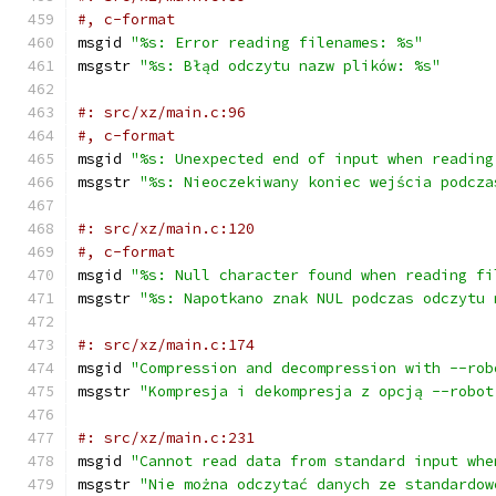
#, c-format
msgid 
"%s: Error reading filenames: %s"
msgstr 
"%s: Błąd odczytu nazw plików: %s"
#: src/xz/main.c:96
#, c-format
msgid 
"%s: Unexpected end of input when reading
msgstr 
"%s: Nieoczekiwany koniec wejścia podcza
#: src/xz/main.c:120
#, c-format
msgid 
"%s: Null character found when reading fi
msgstr 
"%s: Napotkano znak NUL podczas odczytu 
#: src/xz/main.c:174
msgid 
"Compression and decompression with --rob
msgstr 
"Kompresja i dekompresja z opcją --robot
#: src/xz/main.c:231
msgid 
"Cannot read data from standard input whe
msgstr 
"Nie można odczytać danych ze standardow