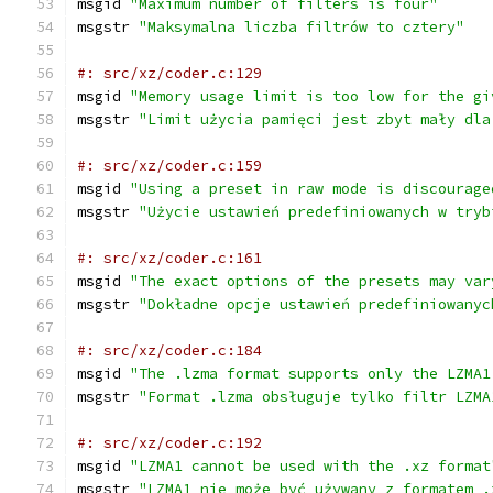
msgid 
"Maximum number of filters is four"
msgstr 
"Maksymalna liczba filtrów to cztery"
#: src/xz/coder.c:129
msgid 
"Memory usage limit is too low for the gi
msgstr 
"Limit użycia pamięci jest zbyt mały dla
#: src/xz/coder.c:159
msgid 
"Using a preset in raw mode is discourage
msgstr 
"Użycie ustawień predefiniowanych w tryb
#: src/xz/coder.c:161
msgid 
"The exact options of the presets may var
msgstr 
"Dokładne opcje ustawień predefiniowanyc
#: src/xz/coder.c:184
msgid 
"The .lzma format supports only the LZMA1
msgstr 
"Format .lzma obsługuje tylko filtr LZMA
#: src/xz/coder.c:192
msgid 
"LZMA1 cannot be used with the .xz format
msgstr 
"LZMA1 nie może być używany z formatem .