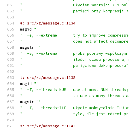
"                      użyciem wartości 7-9 nal
"                      pamięci przy kompresji *
#: src/xz/message.c:1134
msgid 
""
"  -e, --extreme       try to improve compressi
"                      does not affect decompre
msgstr 
""
"  -e, --extreme       próba poprawy współczynn
"                      ilości czasu procesora; 
"                      pamięciowe dekompresora"
#: src/xz/message.c:1138
msgid 
""
"  -T, --threads=NUM   use at most NUM threads;
"                      to use as many threads a
msgstr 
""
"  -T, --threads=ILE   użycie maksymalnie ILU w
"                      tyle, ile jest rdzeni pr
#: src/xz/message.c:1143