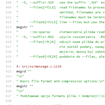
"  -S, --suffix=.SUF   use the suffix `.SUF' on
"      --files[=FILE]  read filenames to proces
"                      omitted, filenames are r
"                      filenames must be termin
"      --files0[=FILE] like --files but use the
msgstr 
""
"      --no-sparse     nietworzenie plików rzad
"  -S, --suffix=.ROZ   użycie rozszerzenia `.RO
"      --files[=PLIK]  odczyt nazw plików do pr
"                      nie został podany, nazwy
"                      wejścia; muszą być zakoń
"      --files0[=PLIK] podobnie do --files, ale
#: src/xz/message.c:1119
msgid 
""
"\n"
" Basic file format and compression options:\n"
msgstr 
""
"\n"
" Podstawowe opcje formatu pliku i kompresji:\n