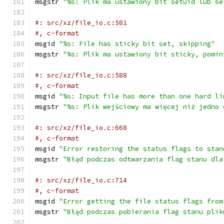
msgstr 
"%s: Plik ma ustawiony bit setuid lub se
#: src/xz/file_io.c:581
#, c-format
msgid 
"%s: File has sticky bit set, skipping"
msgstr 
"%s: Plik ma ustawiony bit sticky, pomin
#: src/xz/file_io.c:588
#, c-format
msgid 
"%s: Input file has more than one hard li
msgstr 
"%s: Plik wejściowy ma więcej niż jedno 
#: src/xz/file_io.c:668
#, c-format
msgid 
"Error restoring the status flags to stan
msgstr 
"Błąd podczas odtwarzania flag stanu dla
#: src/xz/file_io.c:714
#, c-format
msgid 
"Error getting the file status flags from
msgstr 
"Błąd podczas pobierania flag stanu plik