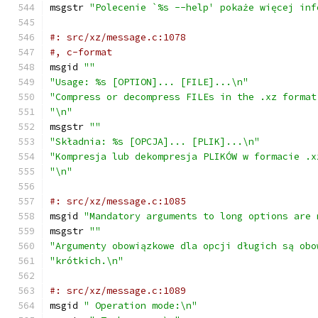
msgstr 
"Polecenie `%s --help' pokaże więcej inf
#: src/xz/message.c:1078
#, c-format
msgid 
""
"Usage: %s [OPTION]... [FILE]...\n"
"Compress or decompress FILEs in the .xz format
"\n"
msgstr 
""
"Składnia: %s [OPCJA]... [PLIK]...\n"
"Kompresja lub dekompresja PLIKÓW w formacie .x
"\n"
#: src/xz/message.c:1085
msgid 
"Mandatory arguments to long options are 
msgstr 
""
"Argumenty obowiązkowe dla opcji długich są obo
"krótkich.\n"
#: src/xz/message.c:1089
msgid 
" Operation mode:\n"