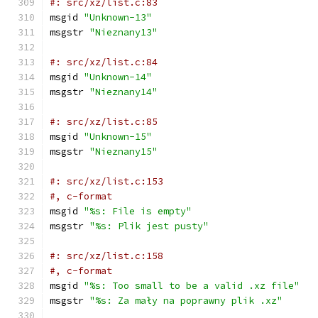
#: src/xz/list.c:83
msgid 
"Unknown-13"
msgstr 
"Nieznany13"
#: src/xz/list.c:84
msgid 
"Unknown-14"
msgstr 
"Nieznany14"
#: src/xz/list.c:85
msgid 
"Unknown-15"
msgstr 
"Nieznany15"
#: src/xz/list.c:153
#, c-format
msgid 
"%s: File is empty"
msgstr 
"%s: Plik jest pusty"
#: src/xz/list.c:158
#, c-format
msgid 
"%s: Too small to be a valid .xz file"
msgstr 
"%s: Za mały na poprawny plik .xz"