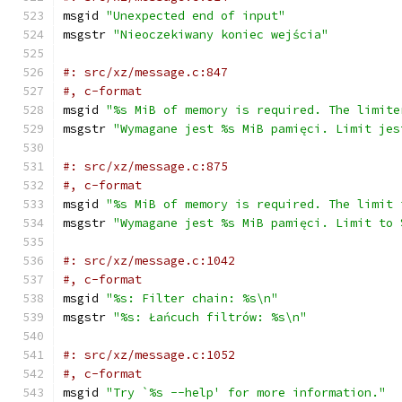
msgid 
"Unexpected end of input"
msgstr 
"Nieoczekiwany koniec wejścia"
#: src/xz/message.c:847
#, c-format
msgid 
"%s MiB of memory is required. The limite
msgstr 
"Wymagane jest %s MiB pamięci. Limit jes
#: src/xz/message.c:875
#, c-format
msgid 
"%s MiB of memory is required. The limit 
msgstr 
"Wymagane jest %s MiB pamięci. Limit to 
#: src/xz/message.c:1042
#, c-format
msgid 
"%s: Filter chain: %s\n"
msgstr 
"%s: Łańcuch filtrów: %s\n"
#: src/xz/message.c:1052
#, c-format
msgid 
"Try `%s --help' for more information."