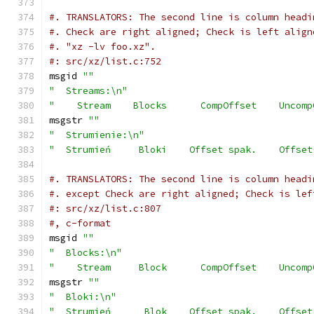
#. TRANSLATORS: The second line is column headi
#. Check are right aligned; Check is left align
#. "xz -lv foo.xz".
#: src/xz/list.c:752
msgid 
""
"  Streams:\n"
"    Stream    Blocks      CompOffset    Uncomp
msgstr 
""
"  Strumienie:\n"
"  Strumień     Bloki    Offset spak.    Offset
#. TRANSLATORS: The second line is column headi
#. except Check are right aligned; Check is lef
#: src/xz/list.c:807
#, c-format
msgid 
""
"  Blocks:\n"
"    Stream     Block      CompOffset    Uncomp
msgstr 
""
"  Bloki:\n"
"  Strumień      Blok    Offset spak.    Offset