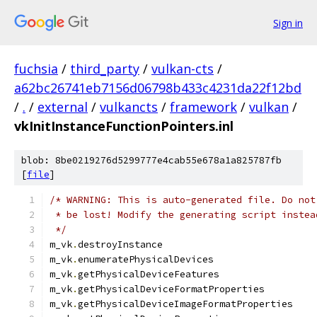
Sign in
fuchsia
/
third_party
/
vulkan-cts
/
a62bc26741eb7156d06798b433c4231da22f12bd
/
.
/
external
/
vulkancts
/
framework
/
vulkan
/
vkInitInstanceFunctionPointers.inl
blob: 8be0219276d5299777e4cab55e678a1a825787fb
[
file
]
/* WARNING: This is auto-generated file. Do not
 * be lost! Modify the generating script instea
 */
m_vk
.
destroy
m_vk
.
enumera
m_vk
.
getPhys
m_vk
.
getPh
m_vk
.
get