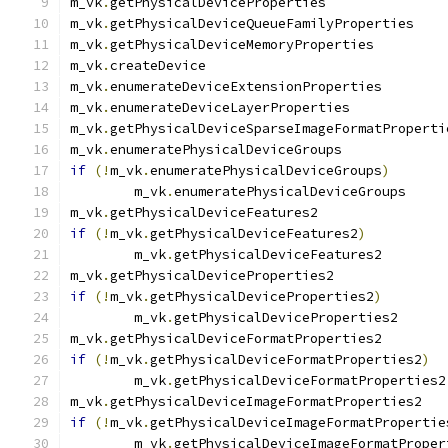
m_vk
.
getPhys
m_vk
.
get
m_vk
.
getPh
m_vk
.
createD
m_vk
.
enume
m_vk
.
enumer
m_vk
.
m_vk
.
enumer
if
(!
m_vk
.
enumeratePhysicalDeviceGroups
)
	m_vk
.
en
m_vk
.
getPhys
if
(!
m_vk
.
getPhysicalDeviceFeatures2
)
	m_vk
.
getP
m_vk
.
getPhy
if
(!
m_vk
.
getPhysicalDeviceProperties2
)
	m_vk
.
get
m_vk
.
getPh
if
(!
m_vk
.
getPhysicalDeviceFormatProperties2
)
	m_vk
.
m_vk
.
ge
if
(!
m_vk
.
getPhysicalDeviceImageFormatPropertie
	m_vk
.