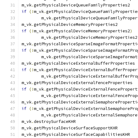
m_vk
.
ge
if
(!
m_vk
.
getPhysicalDeviceQueueFamilyPropertie
	m_vk
.
m_vk
.
getPh
if
(!
m_vk
.
getPhysicalDeviceMemoryProperties2
)
	m_vk
.
m_vk
.
if
(!
m_vk
.
getPhysicalDeviceSparseImageFormatPro
	m_vk
.
m_vk
.
g
if
(!
m_vk
.
getPhysicalDeviceExternalBufferProper
	m_vk
.
m_vk
.
ge
if
(!
m_vk
.
getPhysicalDeviceExternalFencePropert
	m_vk
.
m_vk
.
if
(!
m_vk
.
getPhysicalDeviceExternalSemaphorePro
	m_vk
.
m_vk
.
destroy
m_vk
.
getPh
m_vk
.
ge