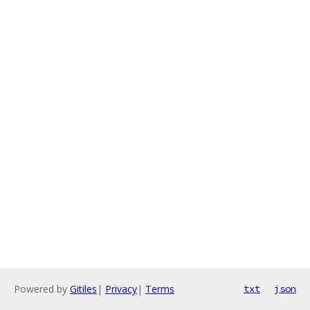
Powered by
Gitiles
|
Privacy
|
Terms
txt
json