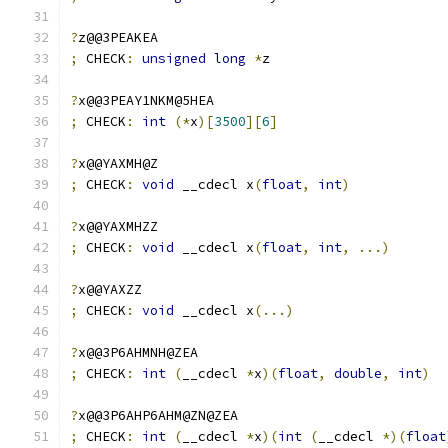
?
z@@3PEAKEA
;
 CHECK
:
unsigned
long
*
z
?
x@@3PEAY1NKM@5HEA
;
 CHECK
:
int
(*
x
)[
3500
][
6
]
?
x@@YAXMH@Z
;
 CHECK
:
void
 __cdecl x
(
float
,
int
)
?
x@@YAXMHZZ
;
 CHECK
:
void
 __cdecl x
(
float
,
int
,
...)
?
x@@YAXZZ
;
 CHECK
:
void
 __cdecl x
(...)
?
x@@3P6AHMNH@ZEA
;
 CHECK
:
int
(
__cdecl 
*
x
)(
float
,
double
,
int
)
?
x@@3P6AHP6AHM@ZN@ZEA
;
 CHECK
:
int
(
__cdecl 
*
x
)(
int
(
__cdecl 
*)(
float