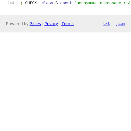
;
 CHECK
:
class
 B 
const
`anonymous namespace'::A
Powered by
Gitiles
|
Privacy
|
Terms
txt
json