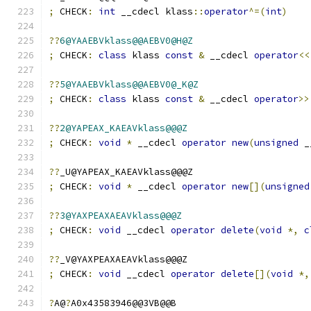
;
 CHECK
:
int
 __cdecl klass
::
operator
^=(
int
)
??
6@YAAEBVklass@@AEBV0@H@Z
;
 CHECK
:
class
 klass 
const
&
 __cdecl 
operator
<<
??
5@YAAEBVklass@@AEBV0@_K@Z
;
 CHECK
:
class
 klass 
const
&
 __cdecl 
operator
>>
??
2@YAPEAX_KAEAVklass@@@Z
;
 CHECK
:
void
*
 __cdecl 
operator
new
(
unsigned
 _
??
_U@YAPEAX_KAEAVklass@@@Z
;
 CHECK
:
void
*
 __cdecl 
operator
new
[](
unsigned
??
3@YAXPEAXAEAVklass@@@Z
;
 CHECK
:
void
 __cdecl 
operator
delete
(
void
*,
c
??
_V@YAXPEAXAEAVklass@@@Z
;
 CHECK
:
void
 __cdecl 
operator
delete
[](
void
*,
?
A@
?
A0x43583946@@3VB@@B