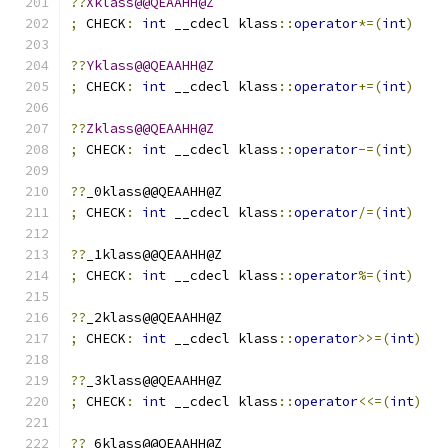
??
Xklass@@QEAAHH@Z
;
 CHECK
:
int
 __cdecl klass
::
operator
*=(
int
)
??
Yklass@@QEAAHH@Z
;
 CHECK
:
int
 __cdecl klass
::
operator
+=(
int
)
??
Zklass@@QEAAHH@Z
;
 CHECK
:
int
 __cdecl klass
::
operator
-=(
int
)
??
_0klass@@QEAAHH@Z
;
 CHECK
:
int
 __cdecl klass
::
operator
/=(
int
)
??
_1klass@@QEAAHH@Z
;
 CHECK
:
int
 __cdecl klass
::
operator
%=(
int
)
??
_2klass@@QEAAHH@Z
;
 CHECK
:
int
 __cdecl klass
::
operator
>>=(
int
)
??
_3klass@@QEAAHH@Z
;
 CHECK
:
int
 __cdecl klass
::
operator
<<=(
int
)
??
_6klass@@QEAAHH@Z