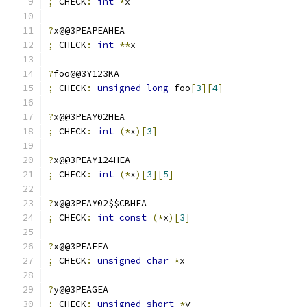
;
 CHECK
:
int
*
x
?
x@@3PEAPEAHEA
;
 CHECK
:
int
**
x
?
foo@@3Y123KA
;
 CHECK
:
unsigned
long
 foo
[
3
][
4
]
?
x@@3PEAY02HEA
;
 CHECK
:
int
(*
x
)[
3
]
?
x@@3PEAY124HEA
;
 CHECK
:
int
(*
x
)[
3
][
5
]
?
x@@3PEAY02$$CBHEA
;
 CHECK
:
int
const
(*
x
)[
3
]
?
x@@3PEAEEA
;
 CHECK
:
unsigned
char
*
x
?
y@@3PEAGEA
;
 CHECK
:
unsigned
short
*
y