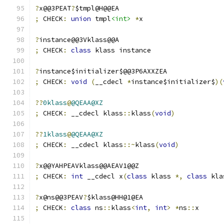
?
x@@3PEAT
?
$tmpl@H@@EA
;
 CHECK
:
union
 tmpl
<int>
*
x
?
instance@@3Vklass@@A
;
 CHECK
:
class
 klass instance
?
instance$initializer$@@3P6AXXZEA
;
 CHECK
:
void
(
__cdecl 
*
instance$initializer$
)(
??
0klass
@
@QEAA@XZ
;
 CHECK
:
 __cdecl klass
::
klass
(
void
)
??
1klass
@
@QEAA@XZ
;
 CHECK
:
 __cdecl klass
::~
klass
(
void
)
?
x@@YAHPEAVklass@@AEAV1@@Z
;
 CHECK
:
int
 __cdecl x
(
class
 klass 
*,
class
 kla
?
x@ns@@3PEAV
?
$klass@HH@1@EA
;
 CHECK
:
class
 ns
::
klass
<
int
,
int
>
*
ns
::
x