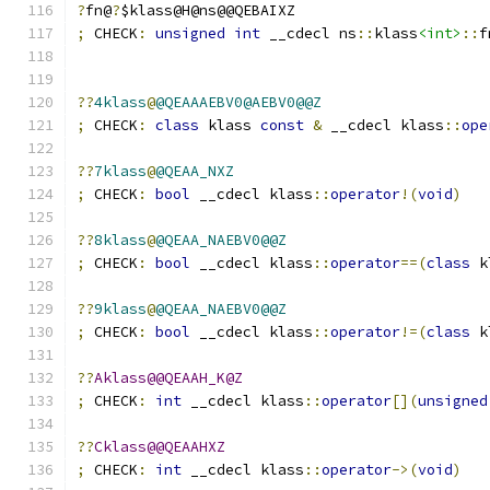
?
fn@
?
$klass@H@ns@@QEBAIXZ
;
 CHECK
:
unsigned
int
 __cdecl ns
::
klass
<int>
::
f
??
4klass
@
@QEAAAEBV0@AEBV0@@Z
;
 CHECK
:
class
 klass 
const
&
 __cdecl klass
::
ope
??
7klass
@
@QEAA_NXZ
;
 CHECK
:
bool
 __cdecl klass
::
operator
!(
void
)
??
8klass
@
@QEAA_NAEBV0@@Z
;
 CHECK
:
bool
 __cdecl klass
::
operator
==(
class
 k
??
9klass
@
@QEAA_NAEBV0@@Z
;
 CHECK
:
bool
 __cdecl klass
::
operator
!=(
class
 k
??
Aklass@@QEAAH_K@Z
;
 CHECK
:
int
 __cdecl klass
::
operator
[](
unsigned
??
Cklass@@QEAAHXZ
;
 CHECK
:
int
 __cdecl klass
::
operator
->(
void
)