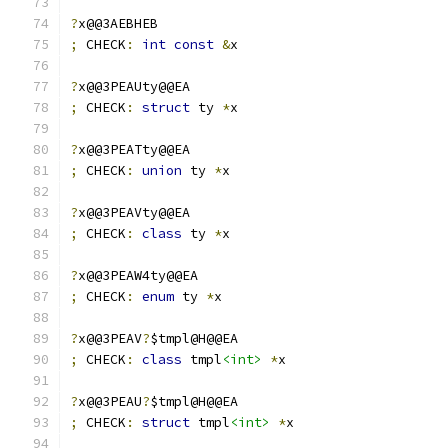
?
x@@3AEBHEB
;
 CHECK
:
int
const
&
x
?
x@@3PEAUty@@EA
;
 CHECK
:
struct
 ty 
*
x
?
x@@3PEATty@@EA
;
 CHECK
:
union
 ty 
*
x
?
x@@3PEAVty@@EA
;
 CHECK
:
class
 ty 
*
x
?
x@@3PEAW4ty@@EA
;
 CHECK
:
enum
 ty 
*
x
?
x@@3PEAV
?
$tmpl@H@@EA
;
 CHECK
:
class
 tmpl
<int>
*
x
?
x@@3PEAU
?
$tmpl@H@@EA
;
 CHECK
:
struct
 tmpl
<int>
*
x