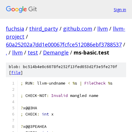
Sign in
fuchsia
/
third_party
/
github.com
/
llvm
/
llvm-
project
/
60a25202a7dd1e00067fcfce512086ebf3788537
/
.
/
llvm
/
test
/
Demangle
/
ms-basic.test
blob: bc514b4e0c6078fe252f13fed053d2f3e5fe270f
[
file
]
;
 RUN
:
 llvm
-
undname 
<
%
s 
|
FileCheck
%
s
;
 CHECK
-
NOT
:
Invalid
 mangled name
?
x@@3HA
;
 CHECK
:
int
 x
?
x@@3PEAHEA