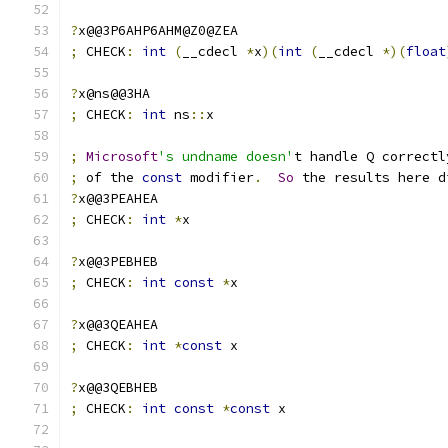
?
x@@3P6AHP6AHM@Z0@ZEA
;
 CHECK
:
int
(
__cdecl 
*
x
)(
int
(
__cdecl 
*)(
float
?
x@ns@@3HA
;
 CHECK
:
int
 ns
::
x
;
Microsoft
's undname doesn'
t handle Q correctl
;
 of the 
const
 modifier
.
So
 the results here d
?
x@@3PEAHEA
;
 CHECK
:
int
*
x
?
x@@3PEBHEB
;
 CHECK
:
int
const
*
x
?
x@@3QEAHEA
;
 CHECK
:
int
*
const
 x
?
x@@3QEBHEB
;
 CHECK
:
int
const
*
const
 x