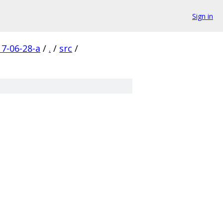
Sign in
7-06-28-a
/
.
/
src
/