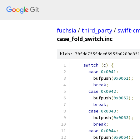
fuchsia
/
third_party
/
swift-c
case_fold_switch.inc
blob: 70fdd755fdce66955b0289d851
switch
(
c
)
{
case
0x0041
:
        bufpush
(
0x0061
);
break
;
case
0x0042
:
        bufpush
(
0x0062
);
break
;
case
0x0043
:
        bufpush
(
0x0063
);
break
;
case
0x0044
:
        bufpush
(
0x0064
);