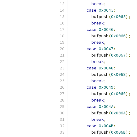
break
;
case
0x0045
:
        bufpush
(
0x0065
);
break
;
case
0x0046
:
        bufpush
(
0x0066
);
break
;
case
0x0047
:
        bufpush
(
0x0067
);
break
;
case
0x0048
:
        bufpush
(
0x0068
);
break
;
case
0x0049
:
        bufpush
(
0x0069
);
break
;
case
0x004A
:
        bufpush
(
0x006A
);
break
;
case
0x004B
:
        bufpush
(
0x006B
);