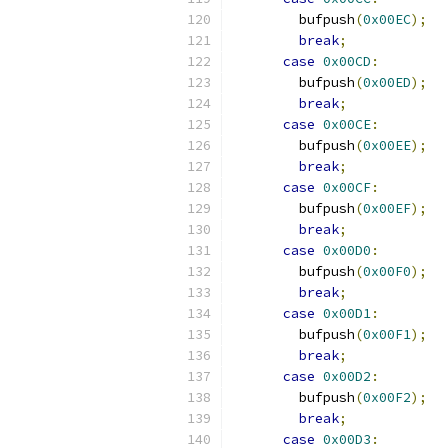
        bufpush
(
0x00EC
);
break
;
case
0x00CD
:
        bufpush
(
0x00ED
);
break
;
case
0x00CE
:
        bufpush
(
0x00EE
);
break
;
case
0x00CF
:
        bufpush
(
0x00EF
);
break
;
case
0x00D0
:
        bufpush
(
0x00F0
);
break
;
case
0x00D1
:
        bufpush
(
0x00F1
);
break
;
case
0x00D2
:
        bufpush
(
0x00F2
);
break
;
case
0x00D3
: