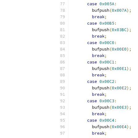
case
0x005A
:
        bufpush
(
0x007A
);
break
;
case
0x00B5
:
        bufpush
(
0x03BC
);
break
;
case
0x00C0
:
        bufpush
(
0x00E0
);
break
;
case
0x00C1
:
        bufpush
(
0x00E1
);
break
;
case
0x00C2
:
        bufpush
(
0x00E2
);
break
;
case
0x00C3
:
        bufpush
(
0x00E3
);
break
;
case
0x00C4
:
        bufpush
(
0x00E4
);
break
;