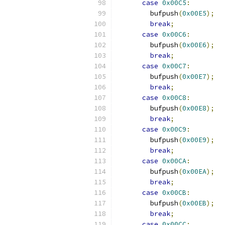
case
0x00C5
:
        bufpush
(
0x00E5
);
break
;
case
0x00C6
:
        bufpush
(
0x00E6
);
break
;
case
0x00C7
:
        bufpush
(
0x00E7
);
break
;
case
0x00C8
:
        bufpush
(
0x00E8
);
break
;
case
0x00C9
:
        bufpush
(
0x00E9
);
break
;
case
0x00CA
:
        bufpush
(
0x00EA
);
break
;
case
0x00CB
:
        bufpush
(
0x00EB
);
break
;
case
0x00CC
: