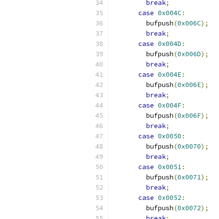
break
;
case
0x004C
:
        bufpush
(
0x006C
);
break
;
case
0x004D
:
        bufpush
(
0x006D
);
break
;
case
0x004E
:
        bufpush
(
0x006E
);
break
;
case
0x004F
:
        bufpush
(
0x006F
);
break
;
case
0x0050
:
        bufpush
(
0x0070
);
break
;
case
0x0051
:
        bufpush
(
0x0071
);
break
;
case
0x0052
:
        bufpush
(
0x0072
);
break
;