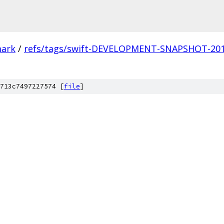
mark
/
refs/tags/swift-DEVELOPMENT-SNAPSHOT-201
713c7497227574 [
file
]