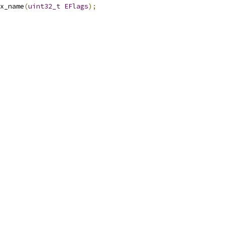
x_name
(
uint32_t
EFlags
);