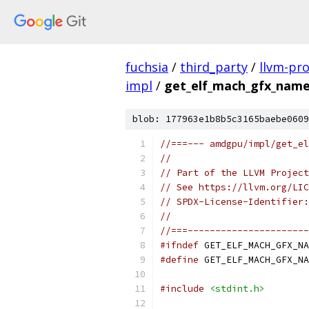
fuchsia
/
third_party
/
llvm-pro
impl
/
get_elf_mach_gfx_name
blob: 177963e1b8b5c3165baebe0609
//===--- amdgpu/impl/get_el
//
// Part of the LLVM Project
// See https://llvm.org/LIC
// SPDX-License-Identifier:
//
//===----------------------
#ifndef
 GET_ELF_MACH_GFX_NA
#define
 GET_ELF_MACH_GFX_NA
#include
<stdint.h>