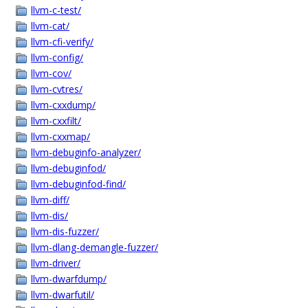
llvm-c-test/
llvm-cat/
llvm-cfi-verify/
llvm-config/
llvm-cov/
llvm-cvtres/
llvm-cxxdump/
llvm-cxxfilt/
llvm-cxxmap/
llvm-debuginfo-analyzer/
llvm-debuginfod/
llvm-debuginfod-find/
llvm-diff/
llvm-dis/
llvm-dis-fuzzer/
llvm-dlang-demangle-fuzzer/
llvm-driver/
llvm-dwarfdump/
llvm-dwarfutil/