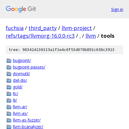
Sign in
fuchsia
/
third_party
/
llvm-project
/
refs/tags/llvmorg-16.0.0-rc3
/
.
/
llvm
/
tools
tree: 903424236325a1f2e4c0f53d070b892c650c3923
bugpoint/
bugpoint-passes/
dsymutil/
dxil-dis/
gold/
llc/
lli/
llvm-ar/
llvm-as/
llvm-as-fuzzer/
llvm-bcanalyzer/