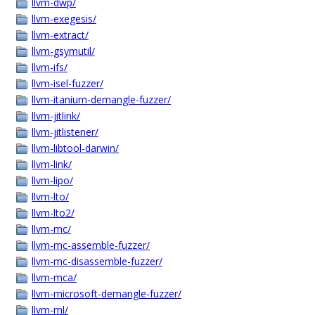
llvm-dwp/
llvm-exegesis/
llvm-extract/
llvm-gsymutil/
llvm-ifs/
llvm-isel-fuzzer/
llvm-itanium-demangle-fuzzer/
llvm-jitlink/
llvm-jitlistener/
llvm-libtool-darwin/
llvm-link/
llvm-lipo/
llvm-lto/
llvm-lto2/
llvm-mc/
llvm-mc-assemble-fuzzer/
llvm-mc-disassemble-fuzzer/
llvm-mca/
llvm-microsoft-demangle-fuzzer/
llvm-ml/