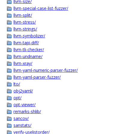
llvm-size/
llvm-special-case-list-fuzzer/
llvm-split/
llvm-stress/
llvm-strings/
llvm-symbolizer/
llvm-tapi-diff/
llvm-tli-checker/
llvm-undname/
llvm-xray/
llvm-yaml-numeric-parser-fuzzer/
llvm-yaml-parser-fuzzer/
lto/
obj2yaml/
opt/
opt-viewer/
remarks-shlib/
sancov/
sanstats/
verify-uselistorder/