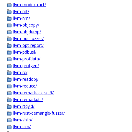
llvm-modextract/
llvm-mt/
llvm-nm/
llvm-objcopy/
llvm-objdump/
llvm-opt-fuzzer/
llvm-opt-report/
llvm-pdbutil/
llvm-profdata/
llvm-profgen/
llvm-rc/
llvm-readobj/
llvm-reduce/
llvm-remark-size-diff/
llvm-remarkutil/
llvm-rtdyld/
llvm-rust-demangle-fuzzer/
llvm-shlib/
llvm-sim/