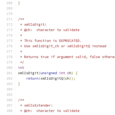
}
/**
 * xmlIsDigit:
 * @ch:  character to validate
 *
 * This function is DEPRECATED.
 * Use xmlIsDigit_ch or xmlIsDigitQ instead
 *
 * Returns true if argument valid, false otherw
 */
int
xmlIsDigit
(
unsigned
int
 ch
)
{
return
(
xmlIsDigitQ
(
ch
));
}
/**
 * xmlIsExtender:
 * @ch:  character to validate