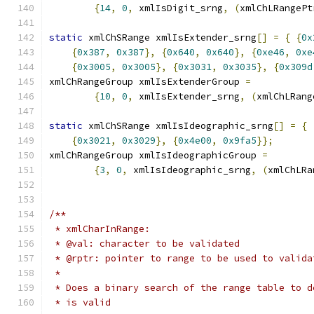
{
14
,
0
,
 xmlIsDigit_srng
,
(
xmlChLRangePt
static
 xmlChSRange xmlIsExtender_srng
[]
=
{
{
0x
{
0x387
,
0x387
},
{
0x640
,
0x640
},
{
0xe46
,
0xe
{
0x3005
,
0x3005
},
{
0x3031
,
0x3035
},
{
0x309d
xmlChRangeGroup xmlIsExtenderGroup 
=
{
10
,
0
,
 xmlIsExtender_srng
,
(
xmlChLRang
static
 xmlChSRange xmlIsIdeographic_srng
[]
=
{
{
0x3021
,
0x3029
},
{
0x4e00
,
0x9fa5
}};
xmlChRangeGroup xmlIsIdeographicGroup 
=
{
3
,
0
,
 xmlIsIdeographic_srng
,
(
xmlChLRa
/**
 * xmlCharInRange:
 * @val: character to be validated
 * @rptr: pointer to range to be used to valida
 *
 * Does a binary search of the range table to d
 * is valid