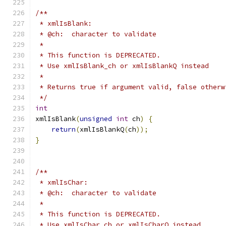
/**
 * xmlIsBlank:
 * @ch:  character to validate
 *
 * This function is DEPRECATED.
 * Use xmlIsBlank_ch or xmlIsBlankQ instead
 *
 * Returns true if argument valid, false otherw
 */
int
xmlIsBlank
(
unsigned
int
 ch
)
{
return
(
xmlIsBlankQ
(
ch
));
}
/**
 * xmlIsChar:
 * @ch:  character to validate
 *
 * This function is DEPRECATED.
 * Use xmlIsChar_ch or xmlIsCharQ instead