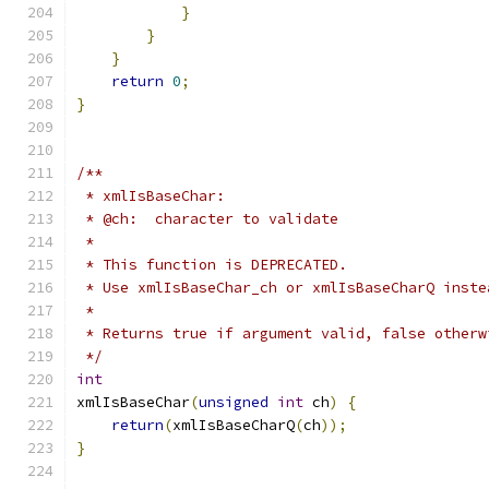
}
}
}
return
0
;
}
/**
 * xmlIsBaseChar:
 * @ch:  character to validate
 *
 * This function is DEPRECATED.
 * Use xmlIsBaseChar_ch or xmlIsBaseCharQ inste
 *
 * Returns true if argument valid, false otherw
 */
int
xmlIsBaseChar
(
unsigned
int
 ch
)
{
return
(
xmlIsBaseCharQ
(
ch
));
}