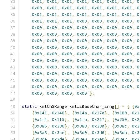
0x01
,
0x01
,
0x01
,
0x01
,
0x01
,
0x01
,
0x01
,
0
0x00
,
0x01
,
0x01
,
0x01
,
0x01
,
0x01
,
0x01
,
0
0x01
,
0x01
,
0x01
,
0x01
,
0x01
,
0x01
,
0x01
,
0
0x01
,
0x01
,
0x01
,
0x00
,
0x00
,
0x00
,
0x00
,
0
0x00
,
0x00
,
0x00
,
0x00
,
0x00
,
0x00
,
0x00
,
0
0x00
,
0x00
,
0x00
,
0x00
,
0x00
,
0x00
,
0x00
,
0
0x00
,
0x00
,
0x00
,
0x00
,
0x00
,
0x00
,
0x00
,
0
0x00
,
0x00
,
0x00
,
0x00
,
0x00
,
0x00
,
0x00
,
0
0x00
,
0x00
,
0x00
,
0x00
,
0x00
,
0x00
,
0x00
,
0
0x00
,
0x00
,
0x00
,
0x00
,
0x00
,
0x00
,
0x00
,
0
0x00
,
0x00
,
0x00
,
0x00
,
0x00
,
0x00
,
0x00
,
0
0x00
,
0x00
,
0x00
,
0x00
,
0x00
,
0x00
,
0x00
,
0
0x00
,
0x00
,
0x00
,
0x00
,
0x00
,
0x00
,
0x00
,
0
0x00
,
0x00
,
0x00
,
0x00
,
0x00
,
0x00
,
0x00
,
0
0x00
,
0x00
,
0x00
,
0x00
};
static
 xmlChSRange xmlIsBaseChar_srng
[]
=
{
{
0x
{
0x141
,
0x148
},
{
0x14a
,
0x17e
},
{
0x180
,
0x1
{
0x1f4
,
0x1f5
},
{
0x1fa
,
0x217
},
{
0x250
,
0x2
{
0x386
,
0x386
},
{
0x388
,
0x38a
},
{
0x38c
,
0x3
{
0x3a3
,
0x3ce
},
{
0x3d0
,
0x3d6
},
{
0x3da
,
0x3
{
0x3de
,
0x3de
},
{
0x3e0
,
0x3e0
},
{
0x3e2
,
0x3