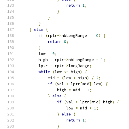
return
1
;
}
}
}
}
else
{
if
(
rptr
->
nbLongRange 
==
0
)
{
return
0
;
}
	low 
=
0
;
	high 
=
 rptr
->
nbLongRange 
-
1
;
	lptr 
=
 rptr
->
longRange
;
while
(
low 
<=
 high
)
{
	    mid 
=
(
low 
+
 high
)
/
2
;
if
(
val 
<
 lptr
[
mid
].
low
)
{
		high 
=
 mid 
-
1
;
}
else
{
if
(
val 
>
 lptr
[
mid
].
high
)
{
		    low 
=
 mid 
+
1
;
}
else
{
return
1
;
}