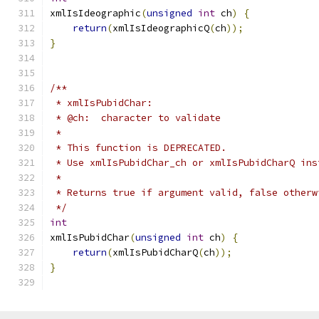
xmlIsIdeographic
(
unsigned
int
 ch
)
{
return
(
xmlIsIdeographicQ
(
ch
));
}
/**
 * xmlIsPubidChar:
 * @ch:  character to validate
 *
 * This function is DEPRECATED.
 * Use xmlIsPubidChar_ch or xmlIsPubidCharQ ins
 *
 * Returns true if argument valid, false otherw
 */
int
xmlIsPubidChar
(
unsigned
int
 ch
)
{
return
(
xmlIsPubidCharQ
(
ch
));
}