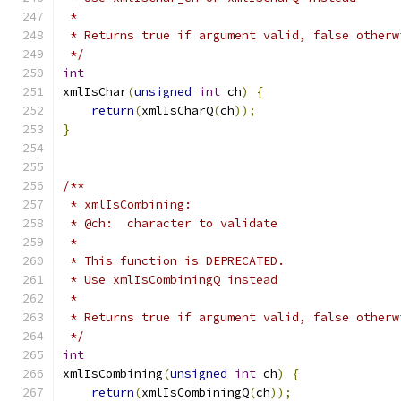
 *
 * Returns true if argument valid, false otherw
 */
int
xmlIsChar
(
unsigned
int
 ch
)
{
return
(
xmlIsCharQ
(
ch
));
}
/**
 * xmlIsCombining:
 * @ch:  character to validate
 *
 * This function is DEPRECATED.
 * Use xmlIsCombiningQ instead
 *
 * Returns true if argument valid, false otherw
 */
int
xmlIsCombining
(
unsigned
int
 ch
)
{
return
(
xmlIsCombiningQ
(
ch
));