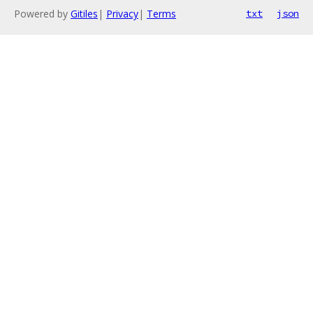
Powered by
Gitiles
|
Privacy
|
Terms
txt
json