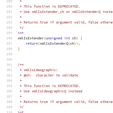
 *
 * This function is DEPRECATED.
 * Use xmlIsExtender_ch or xmlIsExtenderQ inste
 *
 * Returns true if argument valid, false otherw
 */
int
xmlIsExtender
(
unsigned
int
 ch
)
{
return
(
xmlIsExtenderQ
(
ch
));
}
/**
 * xmlIsIdeographic:
 * @ch:  character to validate
 *
 * This function is DEPRECATED.
 * Use xmlIsIdeographicQ instead
 *
 * Returns true if argument valid, false otherw
 */
int