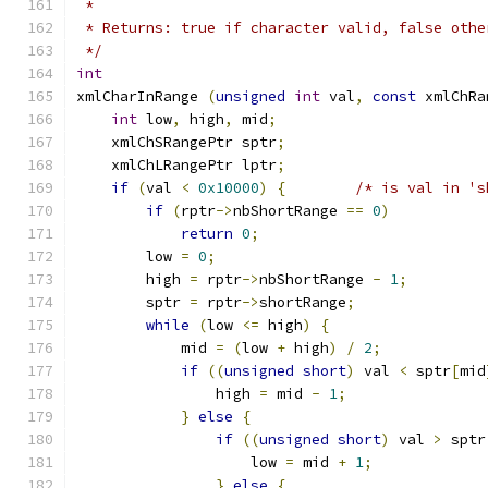
 *
 * Returns: true if character valid, false othe
 */
int
xmlCharInRange 
(
unsigned
int
 val
,
const
 xmlChRa
int
 low
,
 high
,
 mid
;
    xmlChSRangePtr sptr
;
    xmlChLRangePtr lptr
;
if
(
val 
<
0x10000
)
{
/* is val in 's
if
(
rptr
->
nbShortRange 
==
0
)
return
0
;
	low 
=
0
;
	high 
=
 rptr
->
nbShortRange 
-
1
;
	sptr 
=
 rptr
->
shortRange
;
while
(
low 
<=
 high
)
{
	    mid 
=
(
low 
+
 high
)
/
2
;
if
((
unsigned
short
)
 val 
<
 sptr
[
mid
		high 
=
 mid 
-
1
;
}
else
{
if
((
unsigned
short
)
 val 
>
 sptr
		    low 
=
 mid 
+
1
;
}
else
{