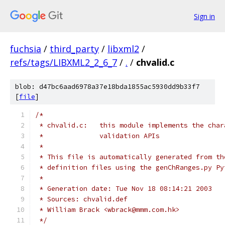
Sign in
fuchsia
/
third_party
/
libxml2
/
refs/tags/LIBXML2_2_6_7
/
.
/
chvalid.c
blob: d47bc6aad6978a37e18bda1855ac5930dd9b33f7
[
file
]
/*
 * chvalid.c:	this module implements the 
 *		validation APIs
 *
 * This file is automatically generated from th
 * definition files using the genChRanges.py Py
 *
 * Generation date: Tue Nov 18 08:14:21 2003
 * Sources: chvalid.def
 * William Brack <wbrack@mmm.com.hk>
 */