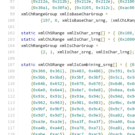
{
0x212a
,
0x212b
},
{
0x212e
,
0x212e
},
{
0x2180
{
0x30a1
,
0x30fa
},
{
0x3105
,
0x312c
},
{
0xac00
xmlChRangeGroup xmlIsBaseCharGroup 
=
{
197
,
0
,
 xmlIsBaseChar_srng
,
(
xmlChLRan
static
 xmlChSRange xmlIsChar_srng
[]
=
{
{
0x100
,
static
 xmlChLRange xmlIsChar_lrng
[]
=
{
{
0x1000
xmlChRangeGroup xmlIsCharGroup 
=
{
2
,
1
,
 xmlIsChar_srng
,
 xmlIsChar_lrng
};
static
 xmlChSRange xmlIsCombining_srng
[]
=
{
{
0
{
0x360
,
0x361
},
{
0x483
,
0x486
},
{
0x591
,
0x5
{
0x5bb
,
0x5bd
},
{
0x5bf
,
0x5bf
},
{
0x5c1
,
0x5
{
0x64b
,
0x652
},
{
0x670
,
0x670
},
{
0x6d6
,
0x6
{
0x6e0
,
0x6e4
},
{
0x6e7
,
0x6e8
},
{
0x6ea
,
0x6
{
0x93c
,
0x93c
},
{
0x93e
,
0x94c
},
{
0x94d
,
0x9
{
0x962
,
0x963
},
{
0x981
,
0x983
},
{
0x9bc
,
0x9
{
0x9bf
,
0x9bf
},
{
0x9c0
,
0x9c4
},
{
0x9c7
,
0x9
{
0x9d7
,
0x9d7
},
{
0x9e2
,
0x9e3
},
{
0xa02
,
0xa
{
0xa3e
,
0xa3e
},
{
0xa3f
,
0xa3f
},
{
0xa40
,
0xa
{
0xa4b
,
0xa4d
},
{
0xa70
,
0xa71
},
{
0xa81
,
0xa
{
0xabe
,
0xac5
},
{
0xac7
,
0xac9
},
{
0xacb
,
0xa