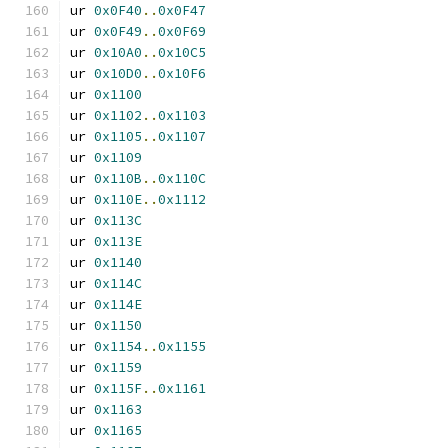
ur 
0x0F40
..
0x0F47
ur 
0x0F49
..
0x0F69
ur 
0x10A0
..
0x10C5
ur 
0x10D0
..
0x10F6
ur 
0x1100
ur 
0x1102
..
0x1103
ur 
0x1105
..
0x1107
ur 
0x1109
ur 
0x110B
..
0x110C
ur 
0x110E
..
0x1112
ur 
0x113C
ur 
0x113E
ur 
0x1140
ur 
0x114C
ur 
0x114E
ur 
0x1150
ur 
0x1154
..
0x1155
ur 
0x1159
ur 
0x115F
..
0x1161
ur 
0x1163
ur 
0x1165