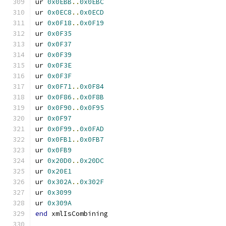
ur 
0x0EBB
..
0x0EBC
ur 
0x0EC8
..
0x0ECD
ur 
0x0F18
..
0x0F19
ur 
0x0F35
ur 
0x0F37
ur 
0x0F39
ur 
0x0F3E
ur 
0x0F3F
ur 
0x0F71
..
0x0F84
ur 
0x0F86
..
0x0F8B
ur 
0x0F90
..
0x0F95
ur 
0x0F97
ur 
0x0F99
..
0x0FAD
ur 
0x0FB1
..
0x0FB7
ur 
0x0FB9
ur 
0x20D0
..
0x20DC
ur 
0x20E1
ur 
0x302A
..
0x302F
ur 
0x3099
ur 
0x309A
end
 xmlIsCombining