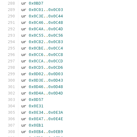
ur 
0x0BD7
ur 
0x0C01
..
0x0C03
ur 
0x0C3E
..
0x0C44
ur 
0x0C46
..
0x0C48
ur 
0x0C4A
..
0x0C4D
ur 
0x0C55
..
0x0C56
ur 
0x0C82
..
0x0C83
ur 
0x0CBE
..
0x0CC4
ur 
0x0CC6
..
0x0CC8
ur 
0x0CCA
..
0x0CCD
ur 
0x0CD5
..
0x0CD6
ur 
0x0D02
..
0x0D03
ur 
0x0D3E
..
0x0D43
ur 
0x0D46
..
0x0D48
ur 
0x0D4A
..
0x0D4D
ur 
0x0D57
ur 
0x0E31
ur 
0x0E34
..
0x0E3A
ur 
0x0E47
..
0x0E4E
ur 
0x0EB1
ur 
0x0EB4
..
0x0EB9