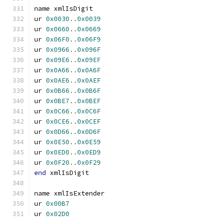
name xmlIsDigit
ur 
0x0030
..
0x0039
ur 
0x0660
..
0x0669
ur 
0x06F0
..
0x06F9
ur 
0x0966
..
0x096F
ur 
0x09E6
..
0x09EF
ur 
0x0A66
..
0x0A6F
ur 
0x0AE6
..
0x0AEF
ur 
0x0B66
..
0x0B6F
ur 
0x0BE7
..
0x0BEF
ur 
0x0C66
..
0x0C6F
ur 
0x0CE6
..
0x0CEF
ur 
0x0D66
..
0x0D6F
ur 
0x0E50
..
0x0E59
ur 
0x0ED0
..
0x0ED9
ur 
0x0F20
..
0x0F29
end
 xmlIsDigit
name xmlIsExtender
ur 
0x00B7
ur 
0x02D0