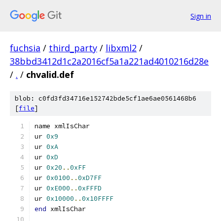
Sign in
fuchsia
/
third_party
/
libxml2
/
38bbd3412d1c2a2016cf5a1a221ad4010216d28e
/
.
/
chvalid.def
blob: c0fd3fd34716e152742bde5cf1ae6ae0561468b6
[
file
]
name xmlIsChar
ur 
0x9
ur 
0xA
ur 
0xD
ur 
0x20
..
0xFF
ur 
0x0100
..
0xD7FF
ur 
0xE000
..
0xFFFD
ur 
0x10000
..
0x10FFFF
end
 xmlIsChar