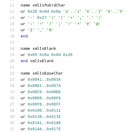
name xmlIsPubidChar
ur 
0x20
0x0d
0x0a
'a'
..
'z'
'A'
..
'Z'
'0'
..
'9'
ur 
'-'
0x27
'('
')'
'+'
','
'.'
'/'
ur 
':'
'='
'?'
';'
'!'
'*'
'#'
'@'
ur 
'$'
'_'
'%'
end
name xmlIsBlank
ur 
0x09
0x0a
0x0d
0x20
end
 xmlIsBlank
name xmlIsBaseChar
ur 
0x0041
..
0x005A
ur 
0x0061
..
0x007A
ur 
0x00C0
..
0x00D6
ur 
0x00D8
..
0x00F6
ur 
0x00F8
..
0x00FF
ur 
0x0100
..
0x0131
ur 
0x0134
..
0x013E
ur 
0x0141
..
0x0148
ur 
0x014A
..
0x017E