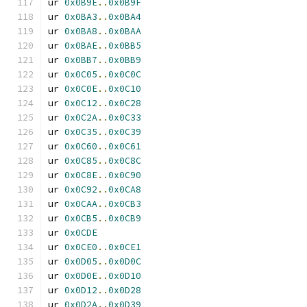
ur 
0x0B9E
..
0x0B9F
ur 
0x0BA3
..
0x0BA4
ur 
0x0BA8
..
0x0BAA
ur 
0x0BAE
..
0x0BB5
ur 
0x0BB7
..
0x0BB9
ur 
0x0C05
..
0x0C0C
ur 
0x0C0E
..
0x0C10
ur 
0x0C12
..
0x0C28
ur 
0x0C2A
..
0x0C33
ur 
0x0C35
..
0x0C39
ur 
0x0C60
..
0x0C61
ur 
0x0C85
..
0x0C8C
ur 
0x0C8E
..
0x0C90
ur 
0x0C92
..
0x0CA8
ur 
0x0CAA
..
0x0CB3
ur 
0x0CB5
..
0x0CB9
ur 
0x0CDE
ur 
0x0CE0
..
0x0CE1
ur 
0x0D05
..
0x0D0C
ur 
0x0D0E
..
0x0D10
ur 
0x0D12
..
0x0D28
ur 
0x0D2A
..
0x0D39