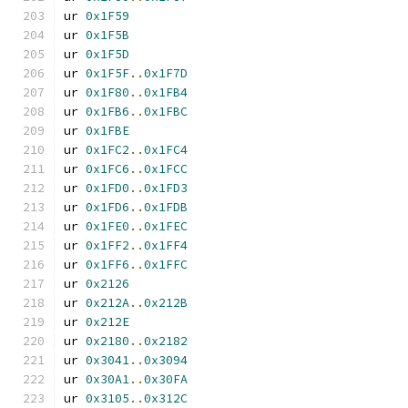
ur 
0x1F59
ur 
0x1F5B
ur 
0x1F5D
ur 
0x1F5F
..
0x1F7D
ur 
0x1F80
..
0x1FB4
ur 
0x1FB6
..
0x1FBC
ur 
0x1FBE
ur 
0x1FC2
..
0x1FC4
ur 
0x1FC6
..
0x1FCC
ur 
0x1FD0
..
0x1FD3
ur 
0x1FD6
..
0x1FDB
ur 
0x1FE0
..
0x1FEC
ur 
0x1FF2
..
0x1FF4
ur 
0x1FF6
..
0x1FFC
ur 
0x2126
ur 
0x212A
..
0x212B
ur 
0x212E
ur 
0x2180
..
0x2182
ur 
0x3041
..
0x3094
ur 
0x30A1
..
0x30FA
ur 
0x3105
..
0x312C