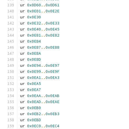
ur 
0x0D60
..
0x0D61
ur 
0x0E01
..
0x0E2E
ur 
0x0E30
ur 
0x0E32
..
0x0E33
ur 
0x0E40
..
0x0E45
ur 
0x0E81
..
0x0E82
ur 
0x0E84
ur 
0x0E87
..
0x0E88
ur 
0x0E8A
ur 
0x0E8D
ur 
0x0E94
..
0x0E97
ur 
0x0E99
..
0x0E9F
ur 
0x0EA1
..
0x0EA3
ur 
0x0EA5
ur 
0x0EA7
ur 
0x0EAA
..
0x0EAB
ur 
0x0EAD
..
0x0EAE
ur 
0x0EB0
ur 
0x0EB2
..
0x0EB3
ur 
0x0EBD
ur 
0x0EC0
..
0x0EC4