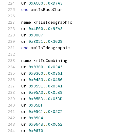
ur 
0xAC00
..
0xD7A3
end
 xmlIsBaseChar
name xmlIsIdeographic
ur 
0x4E00
..
0x9FA5
ur 
0x3007
ur 
0x3021
..
0x3029
end
 xmlIsIdeographic
name xmlIsCombining
ur 
0x0300
..
0x0345
ur 
0x0360
..
0x0361
ur 
0x0483
..
0x0486
ur 
0x0591
..
0x05A1
ur 
0x05A3
..
0x05B9
ur 
0x05BB
..
0x05BD
ur 
0x05BF
ur 
0x05C1
..
0x05C2
ur 
0x05C4
ur 
0x064B
..
0x0652
ur 
0x0670