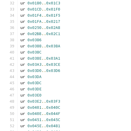
ur 
0x0180
..
0x01C3
ur 
0x01CD
..
0x01F0
ur 
0x01F4
..
0x01F5
ur 
0x01FA
..
0x0217
ur 
0x0250
..
0x02A8
ur 
0x02BB
..
0x02C1
ur 
0x0386
ur 
0x0388
..
0x038A
ur 
0x038C
ur 
0x038E
..
0x03A1
ur 
0x03A3
..
0x03CE
ur 
0x03D0
..
0x03D6
ur 
0x03DA
ur 
0x03DC
ur 
0x03DE
ur 
0x03E0
ur 
0x03E2
..
0x03F3
ur 
0x0401
..
0x040C
ur 
0x040E
..
0x044F
ur 
0x0451
..
0x045C
ur 
0x045E
..
0x0481