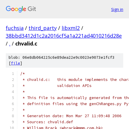
Sign in
fuchsia
/
third_party
/
libxml2
/
38bbd3412d1c2a2016cf5a1a221ad4010216d28e
/
.
/
chvalid.c
blob: 06e8db064225c6e89dea22e9c0023e9073e1fcf3
[
file
]
/*
 * chvalid.c:	this module implements the 
 *		validation APIs
 *
 * This file is automatically generated from th
 * definition files using the genChRanges.py Py
 *
 * Generation date: Mon Mar 27 11:09:48 2006
 * Sources: chvalid.def
 * William Brack <wbrack@mmm.com.hk>