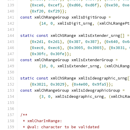
{
0xce6
,
0xcef
},
{
0xd66
,
0xd6f
},
{
0xe50
,
0xe
{
0xf20
,
0xf29
}};
const
 xmlChRangeGroup xmlIsDigitGroup 
=
{
14
,
0
,
 xmlIsDigit_srng
,
(
xmlChLRangePt
static
const
 xmlChSRange xmlIsExtender_srng
[]
=
{
0x2d1
,
0x2d1
},
{
0x387
,
0x387
},
{
0x640
,
0x6
{
0xec6
,
0xec6
},
{
0x3005
,
0x3005
},
{
0x3031
,
{
0x30fc
,
0x30fe
}};
const
 xmlChRangeGroup xmlIsExtenderGroup 
=
{
10
,
0
,
 xmlIsExtender_srng
,
(
xmlChLRang
static
const
 xmlChSRange xmlIsIdeographic_srng
[
{
0x3021
,
0x3029
},
{
0x4e00
,
0x9fa5
}};
const
 xmlChRangeGroup xmlIsIdeographicGroup 
=
{
3
,
0
,
 xmlIsIdeographic_srng
,
(
xmlChLRa
/**
 * xmlCharInRange:
 * @val: character to be validated