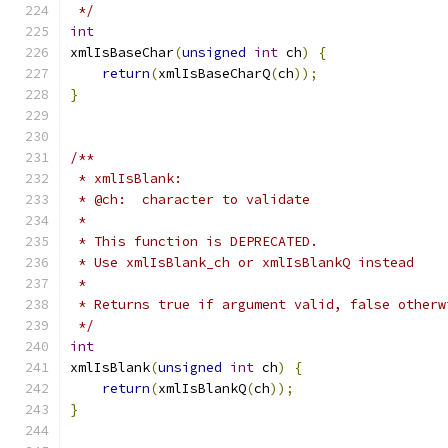
 */
int
xmlIsBaseChar
(
unsigned
int
 ch
)
{
return
(
xmlIsBaseCharQ
(
ch
));
}
/**
 * xmlIsBlank:
 * @ch:  character to validate
 *
 * This function is DEPRECATED.
 * Use xmlIsBlank_ch or xmlIsBlankQ instead
 *
 * Returns true if argument valid, false otherw
 */
int
xmlIsBlank
(
unsigned
int
 ch
)
{
return
(
xmlIsBlankQ
(
ch
));
}