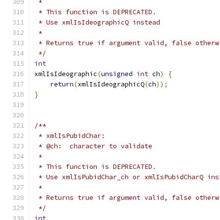
 *
 * This function is DEPRECATED.
 * Use xmlIsIdeographicQ instead
 *
 * Returns true if argument valid, false otherw
 */
int
xmlIsIdeographic
(
unsigned
int
 ch
)
{
return
(
xmlIsIdeographicQ
(
ch
));
}
/**
 * xmlIsPubidChar:
 * @ch:  character to validate
 *
 * This function is DEPRECATED.
 * Use xmlIsPubidChar_ch or xmlIsPubidCharQ ins
 *
 * Returns true if argument valid, false otherw
 */
int