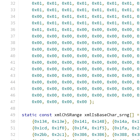
0x01
,
0x01
,
0x01
,
0x01
,
0x01
,
0x01
,
0x01
,
0
0x01
,
0x01
,
0x01
,
0x01
,
0x01
,
0x01
,
0x01
,
0
0x00
,
0x01
,
0x01
,
0x01
,
0x01
,
0x01
,
0x01
,
0
0x01
,
0x01
,
0x01
,
0x01
,
0x01
,
0x01
,
0x01
,
0
0x01
,
0x01
,
0x01
,
0x00
,
0x00
,
0x00
,
0x00
,
0
0x00
,
0x00
,
0x00
,
0x00
,
0x00
,
0x00
,
0x00
,
0
0x00
,
0x00
,
0x00
,
0x00
,
0x00
,
0x00
,
0x00
,
0
0x00
,
0x00
,
0x00
,
0x00
,
0x00
,
0x00
,
0x00
,
0
0x00
,
0x00
,
0x00
,
0x00
,
0x00
,
0x00
,
0x00
,
0
0x00
,
0x00
,
0x00
,
0x00
,
0x00
,
0x00
,
0x00
,
0
0x00
,
0x00
,
0x00
,
0x00
,
0x00
,
0x00
,
0x00
,
0
0x00
,
0x00
,
0x00
,
0x00
,
0x00
,
0x00
,
0x00
,
0
0x00
,
0x00
,
0x00
,
0x00
,
0x00
,
0x00
,
0x00
,
0
0x00
,
0x00
,
0x00
,
0x00
,
0x00
,
0x00
,
0x00
,
0
0x00
,
0x00
,
0x00
,
0x00
,
0x00
,
0x00
,
0x00
,
0
0x00
,
0x00
,
0x00
,
0x00
};
static
const
 xmlChSRange xmlIsBaseChar_srng
[]
=
{
0x134
,
0x13e
},
{
0x141
,
0x148
},
{
0x14a
,
0x1
{
0x1cd
,
0x1f0
},
{
0x1f4
,
0x1f5
},
{
0x1fa
,
0x2
{
0x2bb
,
0x2c1
},
{
0x386
,
0x386
},
{
0x388
,
0x3