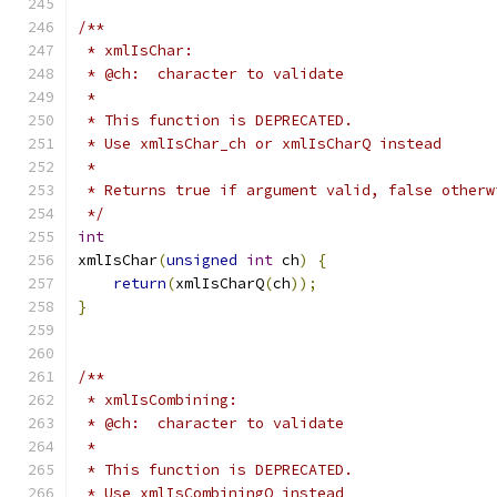
/**
 * xmlIsChar:
 * @ch:  character to validate
 *
 * This function is DEPRECATED.
 * Use xmlIsChar_ch or xmlIsCharQ instead
 *
 * Returns true if argument valid, false otherw
 */
int
xmlIsChar
(
unsigned
int
 ch
)
{
return
(
xmlIsCharQ
(
ch
));
}
/**
 * xmlIsCombining:
 * @ch:  character to validate
 *
 * This function is DEPRECATED.
 * Use xmlIsCombiningQ instead