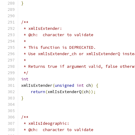
}
/**
 * xmlIsExtender:
 * @ch:  character to validate
 *
 * This function is DEPRECATED.
 * Use xmlIsExtender_ch or xmlIsExtenderQ inste
 *
 * Returns true if argument valid, false otherw
 */
int
xmlIsExtender
(
unsigned
int
 ch
)
{
return
(
xmlIsExtenderQ
(
ch
));
}
/**
 * xmlIsIdeographic:
 * @ch:  character to validate