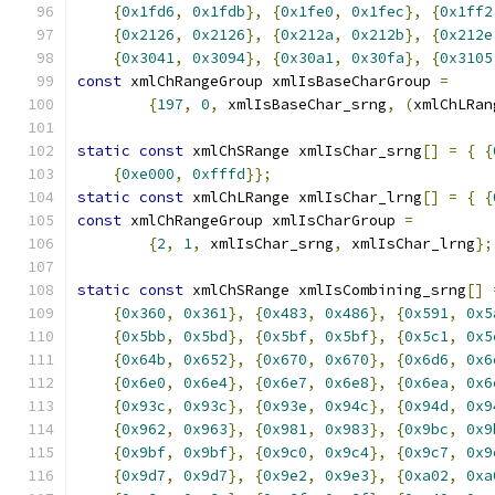
{
0x1fd6
,
0x1fdb
},
{
0x1fe0
,
0x1fec
},
{
0x1ff2
{
0x2126
,
0x2126
},
{
0x212a
,
0x212b
},
{
0x212e
{
0x3041
,
0x3094
},
{
0x30a1
,
0x30fa
},
{
0x3105
const
 xmlChRangeGroup xmlIsBaseCharGroup 
=
{
197
,
0
,
 xmlIsBaseChar_srng
,
(
xmlChLRan
static
const
 xmlChSRange xmlIsChar_srng
[]
=
{
{
{
0xe000
,
0xfffd
}};
static
const
 xmlChLRange xmlIsChar_lrng
[]
=
{
{
const
 xmlChRangeGroup xmlIsCharGroup 
=
{
2
,
1
,
 xmlIsChar_srng
,
 xmlIsChar_lrng
};
static
const
 xmlChSRange xmlIsCombining_srng
[]
{
0x360
,
0x361
},
{
0x483
,
0x486
},
{
0x591
,
0x5
{
0x5bb
,
0x5bd
},
{
0x5bf
,
0x5bf
},
{
0x5c1
,
0x5
{
0x64b
,
0x652
},
{
0x670
,
0x670
},
{
0x6d6
,
0x6
{
0x6e0
,
0x6e4
},
{
0x6e7
,
0x6e8
},
{
0x6ea
,
0x6
{
0x93c
,
0x93c
},
{
0x93e
,
0x94c
},
{
0x94d
,
0x9
{
0x962
,
0x963
},
{
0x981
,
0x983
},
{
0x9bc
,
0x9
{
0x9bf
,
0x9bf
},
{
0x9c0
,
0x9c4
},
{
0x9c7
,
0x9
{
0x9d7
,
0x9d7
},
{
0x9e2
,
0x9e3
},
{
0xa02
,
0xa