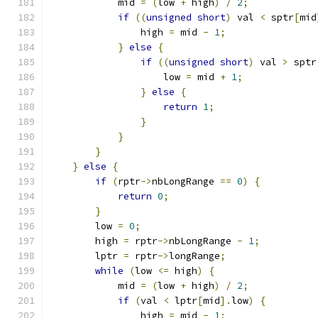
	    mid 
=
(
low 
+
 high
)
/
2
;
if
((
unsigned
short
)
 val 
<
 sptr
[
mid
		high 
=
 mid 
-
1
;
}
else
{
if
((
unsigned
short
)
 val 
>
 sptr
		    low 
=
 mid 
+
1
;
}
else
{
return
1
;
}
}
}
}
else
{
if
(
rptr
->
nbLongRange 
==
0
)
{
return
0
;
}
	low 
=
0
;
	high 
=
 rptr
->
nbLongRange 
-
1
;
	lptr 
=
 rptr
->
longRange
;
while
(
low 
<=
 high
)
{
	    mid 
=
(
low 
+
 high
)
/
2
;
if
(
val 
<
 lptr
[
mid
].
low
)
{
		high 
=
 mid 
-
1
;