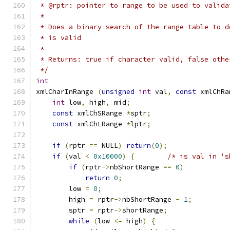
 * @rptr: pointer to range to be used to valida
 *
 * Does a binary search of the range table to d
 * is valid
 *
 * Returns: true if character valid, false othe
 */
int
xmlCharInRange 
(
unsigned
int
 val
,
const
 xmlChRa
int
 low
,
 high
,
 mid
;
const
 xmlChSRange 
*
sptr
;
const
 xmlChLRange 
*
lptr
;
if
(
rptr 
==
 NULL
)
return
(
0
);
if
(
val 
<
0x10000
)
{
/* is val in 's
if
(
rptr
->
nbShortRange 
==
0
)
return
0
;
	low 
=
0
;
	high 
=
 rptr
->
nbShortRange 
-
1
;
	sptr 
=
 rptr
->
shortRange
;
while
(
low 
<=
 high
)
{