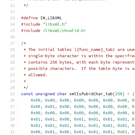
 */
#define
 IN_LIBXML
#include
"libxml.h"
#include
<libxml/chvalid.h>
/*
 * The initial tables ({func_name}_tab) are use
 * single-byte character is within the specifie
 * contains 256 bytes, with each byte represent
 * possible characters.  If the table byte is s
 * allowed.
 *
 */
const
unsigned
char
 xmlIsPubidChar_tab
[
256
]
=
{
0x00
,
0x00
,
0x00
,
0x00
,
0x00
,
0x00
,
0x00
,
0
0x00
,
0x01
,
0x00
,
0x00
,
0x00
,
0x00
,
0x00
,
0
0x00
,
0x00
,
0x00
,
0x00
,
0x00
,
0x00
,
0x00
,
0
0x01
,
0x01
,
0x00
,
0x01
,
0x01
,
0x01
,
0x01
,
0
0x01
,
0x01
,
0x01
,
0x01
,
0x01
,
0x01
,
0x01
,
0
0x00
,
0x01
,
0x00
,
0x01
,
0x01
,
0x01
,
0x01
,
0