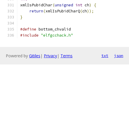
xmlIsPubidChar
(
unsigned
int
 ch
)
{
return
(
xmlIsPubidCharQ
(
ch
));
}
#define
 bottom_chvalid
#include
"elfgcchack.h"
Powered by
Gitiles
|
Privacy
|
Terms
txt
json