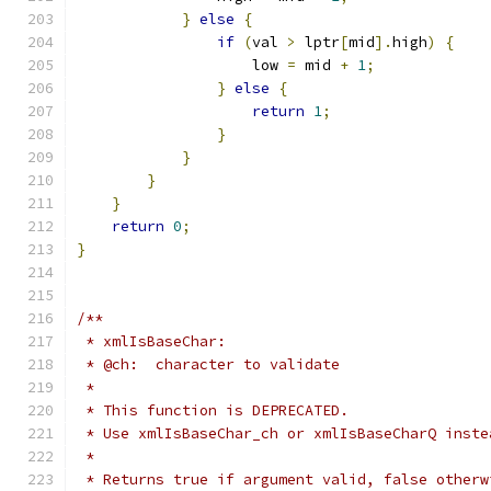
}
else
{
if
(
val 
>
 lptr
[
mid
].
high
)
{
		    low 
=
 mid 
+
1
;
}
else
{
return
1
;
}
}
}
}
return
0
;
}
/**
 * xmlIsBaseChar:
 * @ch:  character to validate
 *
 * This function is DEPRECATED.
 * Use xmlIsBaseChar_ch or xmlIsBaseCharQ inste
 *
 * Returns true if argument valid, false otherw