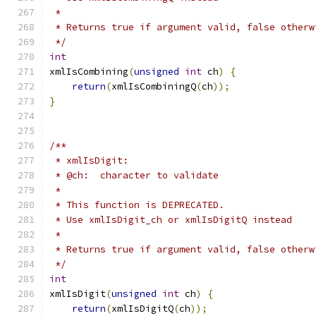
 *
 * Returns true if argument valid, false otherw
 */
int
xmlIsCombining
(
unsigned
int
 ch
)
{
return
(
xmlIsCombiningQ
(
ch
));
}
/**
 * xmlIsDigit:
 * @ch:  character to validate
 *
 * This function is DEPRECATED.
 * Use xmlIsDigit_ch or xmlIsDigitQ instead
 *
 * Returns true if argument valid, false otherw
 */
int
xmlIsDigit
(
unsigned
int
 ch
)
{
return
(
xmlIsDigitQ
(
ch
));