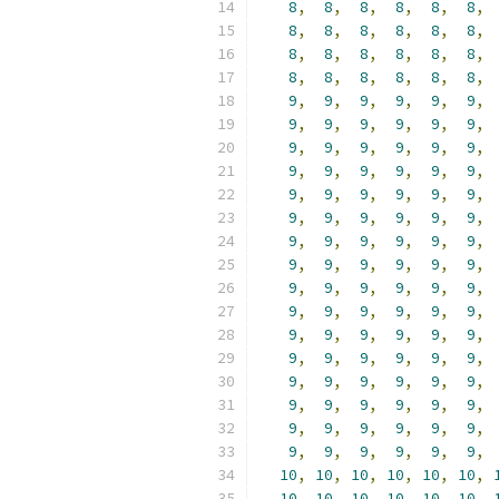
8
,
8
,
8
,
8
,
8
,
8
,
8
,
8
,
8
,
8
,
8
,
8
,
8
,
8
,
8
,
8
,
8
,
8
,
8
,
8
,
8
,
8
,
8
,
8
,
9
,
9
,
9
,
9
,
9
,
9
,
9
,
9
,
9
,
9
,
9
,
9
,
9
,
9
,
9
,
9
,
9
,
9
,
9
,
9
,
9
,
9
,
9
,
9
,
9
,
9
,
9
,
9
,
9
,
9
,
9
,
9
,
9
,
9
,
9
,
9
,
9
,
9
,
9
,
9
,
9
,
9
,
9
,
9
,
9
,
9
,
9
,
9
,
9
,
9
,
9
,
9
,
9
,
9
,
9
,
9
,
9
,
9
,
9
,
9
,
9
,
9
,
9
,
9
,
9
,
9
,
9
,
9
,
9
,
9
,
9
,
9
,
9
,
9
,
9
,
9
,
9
,
9
,
9
,
9
,
9
,
9
,
9
,
9
,
9
,
9
,
9
,
9
,
9
,
9
,
9
,
9
,
9
,
9
,
9
,
9
,
10
,
10
,
10
,
10
,
10
,
10
,
10
,
10
,
10
,
10
,
10
,
10
,