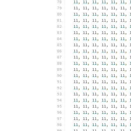
11
,
11
,
11
,
11
,
11
,
11
,
11
,
11
,
11
,
11
,
11
,
11
,
11
,
11
,
11
,
11
,
11
,
11
,
11
,
11
,
11
,
11
,
11
,
11
,
11
,
11
,
11
,
11
,
11
,
11
,
11
,
11
,
11
,
11
,
11
,
11
,
11
,
11
,
11
,
11
,
11
,
11
,
11
,
11
,
11
,
11
,
11
,
11
,
11
,
11
,
11
,
11
,
11
,
11
,
11
,
11
,
11
,
11
,
11
,
11
,
11
,
11
,
11
,
11
,
11
,
11
,
11
,
11
,
11
,
11
,
11
,
11
,
11
,
11
,
11
,
11
,
11
,
11
,
11
,
11
,
11
,
11
,
11
,
11
,
11
,
11
,
11
,
11
,
11
,
11
,
11
,
11
,
11
,
11
,
11
,
11
,
11
,
11
,
11
,
11
,
11
,
11
,
11
,
11
,
11
,
11
,
11
,
11
,
11
,
11
,
11
,
11
,
11
,
11
,
11
,
11
,
11
,
11
,
11
,
11
,
11
,
11
,
11
,
11
,
11
,
11
,
11
,
11
,
11
,
11
,
11
,
11
,