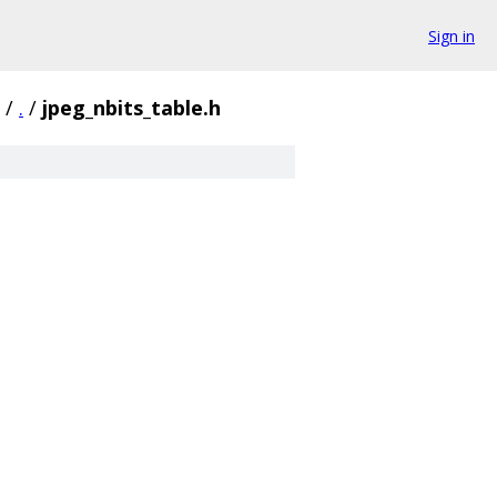
Sign in
/
.
/
jpeg_nbits_table.h