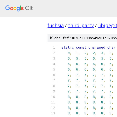
fuchsia
/
third_party
/
libjpeg-
blob: fcf73878c3188a549e01d020b5
static
const
unsigned
char
0
,
1
,
2
,
2
,
3
,
3
,
5
,
5
,
5
,
5
,
5
,
5
,
6
,
6
,
6
,
6
,
6
,
6
,
6
,
6
,
6
,
6
,
6
,
6
,
7
,
7
,
7
,
7
,
7
,
7
,
7
,
7
,
7
,
7
,
7
,
7
,
7
,
7
,
7
,
7
,
7
,
7
,
7
,
7
,
7
,
7
,
7
,
7
,
8
,
8
,
8
,
8
,
8
,
8
,
8
,
8
,
8
,
8
,
8
,
8
,
8
,
8
,
8
,
8
,
8
,
8
,
8
,
8
,
8
,
8
,
8
,
8
,