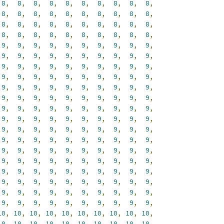
8
,
8
,
8
,
8
,
8
,
8
,
8
,
8
,
8
,
8
,
8
,
8
,
8
,
8
,
8
,
8
,
8
,
8
,
8
,
8
,
8
,
8
,
8
,
8
,
8
,
8
,
8
,
8
,
8
,
8
,
8
,
8
,
8
,
8
,
8
,
8
,
8
,
8
,
8
,
8
,
9
,
9
,
9
,
9
,
9
,
9
,
9
,
9
,
9
,
9
,
9
,
9
,
9
,
9
,
9
,
9
,
9
,
9
,
9
,
9
,
9
,
9
,
9
,
9
,
9
,
9
,
9
,
9
,
9
,
9
,
9
,
9
,
9
,
9
,
9
,
9
,
9
,
9
,
9
,
9
,
9
,
9
,
9
,
9
,
9
,
9
,
9
,
9
,
9
,
9
,
9
,
9
,
9
,
9
,
9
,
9
,
9
,
9
,
9
,
9
,
9
,
9
,
9
,
9
,
9
,
9
,
9
,
9
,
9
,
9
,
9
,
9
,
9
,
9
,
9
,
9
,
9
,
9
,
9
,
9
,
9
,
9
,
9
,
9
,
9
,
9
,
9
,
9
,
9
,
9
,
9
,
9
,
9
,
9
,
9
,
9
,
9
,
9
,
9
,
9
,
9
,
9
,
9
,
9
,
9
,
9
,
9
,
9
,
9
,
9
,
9
,
9
,
9
,
9
,
9
,
9
,
9
,
9
,
9
,
9
,
9
,
9
,
9
,
9
,
9
,
9
,
9
,
9
,
9
,
9
,
9
,
9
,
9
,
9
,
9
,
9
,
9
,
9
,
9
,
9
,
9
,
9
,
9
,
9
,
9
,
9
,
9
,
9
,
9
,
9
,
9
,
9
,
9
,
9
,
9
,
9
,
9
,
9
,
9
,
9
,
10
,
10
,
10
,
10
,
10
,
10
,
10
,
10
,
10
,
10
,
10
,
10
,
10
,
10
,
10
,
10
,
10
,
10
,
10
,
10
,