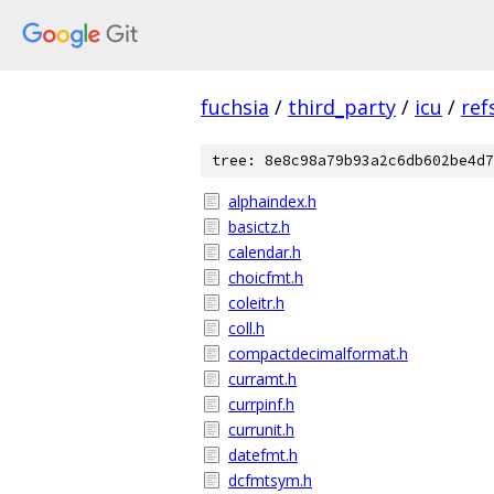
fuchsia
/
third_party
/
icu
/
re
tree: 8e8c98a79b93a2c6db602be4d7
alphaindex.h
basictz.h
calendar.h
choicfmt.h
coleitr.h
coll.h
compactdecimalformat.h
curramt.h
currpinf.h
currunit.h
datefmt.h
dcfmtsym.h