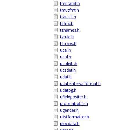
tmutamt.h
tmutfmt.h
translit.h
tzfmt.h
tznames.h
tzrule.h
tztrans.h
ucal.h
ucol.h
ucoleitr.h
ucsdet.h
udat.h
udateintervalformat.h
udatpg.h
ufieldpositer.h
uformattable.h
ugender.h
ulistformatter.h
ulocdata.h