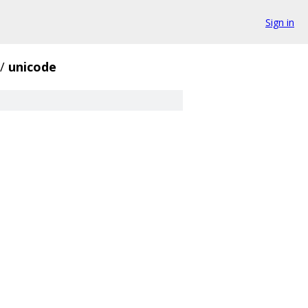
Sign in
/
unicode