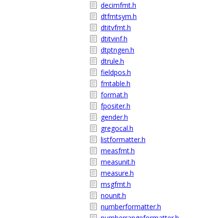
decimfmt.h
dtfmtsym.h
dtitvfmt.h
dtitvinf.h
dtptngen.h
dtrule.h
fieldpos.h
fmtable.h
format.h
fpositer.h
gender.h
gregocal.h
listformatter.h
measfmt.h
measunit.h
measure.h
msgfmt.h
nounit.h
numberformatter.h
numberrangeformatter.h