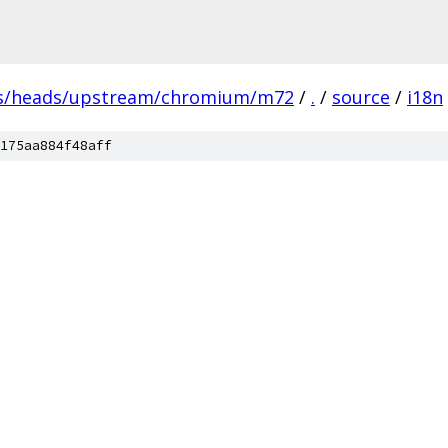
fs/heads/upstream/chromium/m72
/
.
/
source
/
i18n
175aa884f48aff