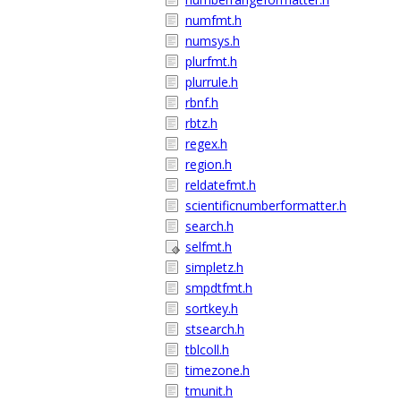
numfmt.h
numsys.h
plurfmt.h
plurrule.h
rbnf.h
rbtz.h
regex.h
region.h
reldatefmt.h
scientificnumberformatter.h
search.h
selfmt.h
simpletz.h
smpdtfmt.h
sortkey.h
stsearch.h
tblcoll.h
timezone.h
tmunit.h