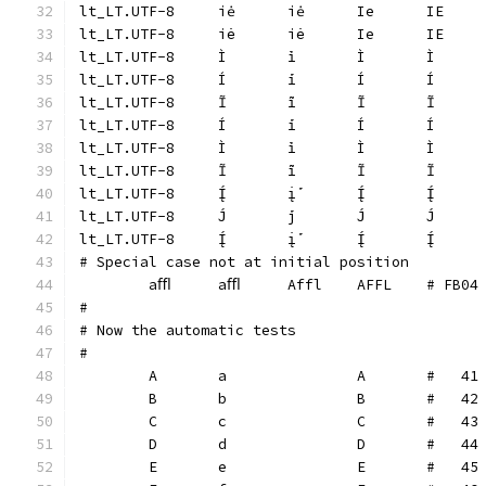
lt_LT.UTF-8	iė	iė	I
lt_LT.UTF-8	iė	iė	I
# Special case not at initial position
	aﬄ	aﬄ	Affl	AFFL	# FB04
#
# Now the automatic tests
#
	A	a		A	#   41
	B	b		B	#   42
	C	c		C	#   43
	D	d		D	#   44
	E	e		E	#   45