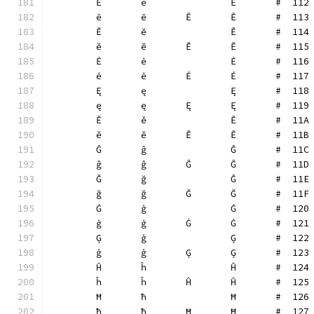
	Ē	ē		Ē	#  112
	ē	ē	Ē	Ē	#  113
	Ĕ	ĕ		Ĕ	#  114
	ĕ	ĕ	Ĕ	Ĕ	#  115
	Ė	ė		Ė	#  116
	ė	ė	Ė	Ė	#  117
	Ę	ę		Ę	#  118
	ę	ę	Ę	Ę	#  119
	Ě	ě		Ě	#  11A
	ě	ě	Ě	Ě	#  11B
	Ĝ	ĝ		Ĝ	#  11C
	ĝ	ĝ	Ĝ	Ĝ	#  11D
	Ğ	ğ		Ğ	#  11E
	ğ	ğ	Ğ	Ğ	#  11F
	Ġ	ġ		Ġ	#  120
	ġ	ġ	Ġ	Ġ	#  121
	Ģ	ģ		Ģ	#  122
	ģ	ģ	Ģ	Ģ	#  123
	Ĥ	ĥ		Ĥ	#  124
	ĥ	ĥ	Ĥ	Ĥ	#  125
	Ħ	ħ		Ħ	#  126
	ħ	ħ	Ħ	Ħ	#  127