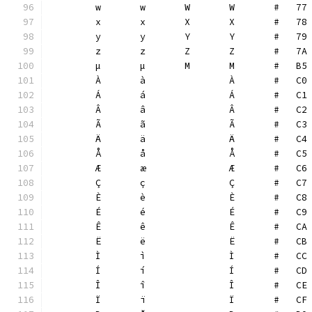
	w	w	W	W	#   77
	x	x	X	X	#   78
	y	y	Y	Y	#   79
	z	z	Z	Z	#   7A
	µ	µ	Μ	Μ	#   B5
	À	à		À	#   C0
	Á	á		Á	#   C1
	Â	â		Â	#   C2
	Ã	ã		Ã	#   C3
	Ä	ä		Ä	#   C4
	Å	å		Å	#   C5
	Æ	æ		Æ	#   C6
	Ç	ç		Ç	#   C7
	È	è		È	#   C8
	É	é		É	#   C9
	Ê	ê		Ê	#   CA
	Ë	ë		Ë	#   CB
	Ì	ì		Ì	#   CC
	Í	í		Í	#   CD
	Î	î		Î	#   CE
	Ï	ï		Ï	#   CF