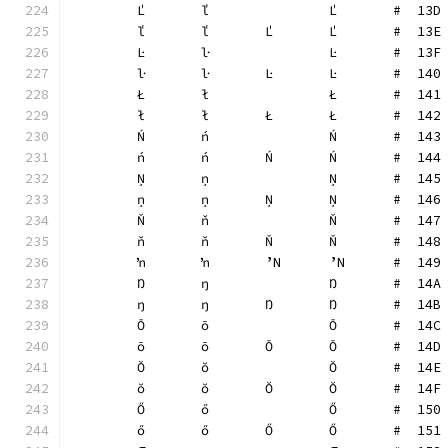
	Ľ	ľ		Ľ	#  13D
	ľ	ľ	Ľ	Ľ	#  13E
	Ŀ	ŀ		Ŀ	#  13F
	ŀ	ŀ	Ŀ	Ŀ	#  140
	Ł	ł		Ł	#  141
	ł	ł	Ł	Ł	#  142
	Ń	ń		Ń	#  143
	ń	ń	Ń	Ń	#  144
	Ņ	ņ		Ņ	#  145
	ņ	ņ	Ņ	Ņ	#  146
	Ň	ň		Ň	#  147
	ň	ň	Ň	Ň	#  148
	ŉ	ŉ	ʼN	ʼN	#  149
	Ŋ	ŋ		Ŋ	#  14A
	ŋ	ŋ	Ŋ	Ŋ	#  14B
	Ō	ō		Ō	#  14C
	ō	ō	Ō	Ō	#  14D
	Ŏ	ŏ		Ŏ	#  14E
	ŏ	ŏ	Ŏ	Ŏ	#  14F
	Ő	ő		Ő	#  150
	ő	ő	Ő	Ő	#  151