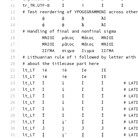
# Test reordering of YPOGEGRAMMENI across othe
	ᾁ	ᾁ	ᾉ	ἉΙ	
	ᾁ	ᾁ	ᾉ	ἉΙ	
# Handling of final and nonfinal sigma
	ΜΆΙΟΣ 	μάιος 	Μάιος 	ΜΆΙΟΣ 	
	ΜΆΙΟΣ	μάιος	Μάιος	ΜΆΙΟΣ	
	ΣΙΓΜΑ	σιγμα	Σιγμα	ΣΙΓΜΑ	
# Lithuanian rule of i followed by letter with
# about the titlecase part here
lt_LT	iė	iė	Ie	IE	
lt_LT	iė	iė	Ie	IE	
lt_LT	Ì	i
lt_LT	Í	i
lt_LT	Ĩ	i
lt_LT	Í	
lt_LT	Ì	
lt_LT	Ĩ	
lt_LT	Į́
lt_LT	J́	
lt_LT	Į́	