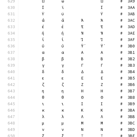
	Ω	ω		Ω	#  3A9
	Ϊ	ϊ		Ϊ	#  3AA
	Ϋ	ϋ		Ϋ	#  3AB
	ά	ά	Ά	Ά	#  3AC
	έ	έ	Έ	Έ	#  3AD
	ή	ή	Ή	Ή	#  3AE
	ί	ί	Ί	Ί	#  3AF
	ΰ	ΰ	Ϋ́	Ϋ́	#  3B0
	α	α	Α	Α	#  3B1
	β	β	Β	Β	#  3B2
	γ	γ	Γ	Γ	#  3B3
	δ	δ	Δ	Δ	#  3B4
	ε	ε	Ε	Ε	#  3B5
	ζ	ζ	Ζ	Ζ	#  3B6
	η	η	Η	Η	#  3B7
	θ	θ	Θ	Θ	#  3B8
	ι	ι	Ι	Ι	#  3B9
	κ	κ	Κ	Κ	#  3BA
	λ	λ	Λ	Λ	#  3BB
	μ	μ	Μ	Μ	#  3BC
	ν	ν	Ν	Ν	#  3BD
	ξ	ξ	Ξ	Ξ	#  3BE