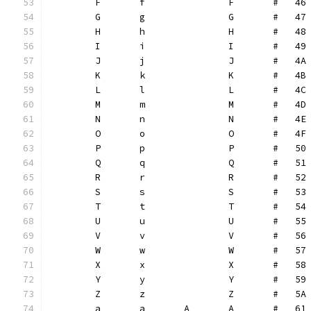
	F	f		F	#   46
	G	g		G	#   47
	H	h		H	#   48
	I	i		I	#   49
	J	j		J	#   4A
	K	k		K	#   4B
	L	l		L	#   4C
	M	m		M	#   4D
	N	n		N	#   4E
	O	o		O	#   4F
	P	p		P	#   50
	Q	q		Q	#   51
	R	r		R	#   52
	S	s		S	#   53
	T	t		T	#   54
	U	u		U	#   55
	V	v		V	#   56
	W	w		W	#   57
	X	x		X	#   58
	Y	y		Y	#   59
	Z	z		Z	#   5A
	a	a	A	A	#   61