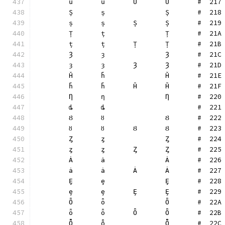
	ȗ	ȗ	Ȗ	Ȗ	#  217
	Ș	ș		Ș	#  218
	ș	ș	Ș	Ș	#  219
	Ț	ț		Ț	#  21A
	ț	ț	Ț	Ț	#  21B
	Ȝ	ȝ		Ȝ	#  21C
	ȝ	ȝ	Ȝ	Ȝ	#  21D
	Ȟ	ȟ		Ȟ	#  21E
	ȟ	ȟ	Ȟ	Ȟ	#  21F
	Ƞ	ƞ		Ƞ	#  220
	ȡ	ȡ			#  221
	Ȣ	ȣ		Ȣ	#  222
	ȣ	ȣ	Ȣ	Ȣ	#  223
	Ȥ	ȥ		Ȥ	#  224
	ȥ	ȥ	Ȥ	Ȥ	#  225
	Ȧ	ȧ		Ȧ	#  226
	ȧ	ȧ	Ȧ	Ȧ	#  227
	Ȩ	ȩ		Ȩ	#  228
	ȩ	ȩ	Ȩ	Ȩ	#  229
	Ȫ	ȫ		Ȫ	#  22A
	ȫ	ȫ	Ȫ	Ȫ	#  22B
	Ȭ	ȭ		Ȭ	#  22C