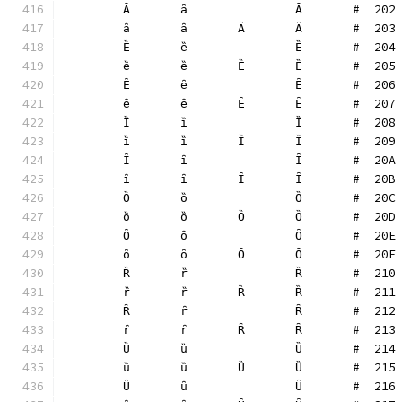
	Ȃ	ȃ		Ȃ	#  202
	ȃ	ȃ	Ȃ	Ȃ	#  203
	Ȅ	ȅ		Ȅ	#  204
	ȅ	ȅ	Ȅ	Ȅ	#  205
	Ȇ	ȇ		Ȇ	#  206
	ȇ	ȇ	Ȇ	Ȇ	#  207
	Ȉ	ȉ		Ȉ	#  208
	ȉ	ȉ	Ȉ	Ȉ	#  209
	Ȋ	ȋ		Ȋ	#  20A
	ȋ	ȋ	Ȋ	Ȋ	#  20B
	Ȍ	ȍ		Ȍ	#  20C
	ȍ	ȍ	Ȍ	Ȍ	#  20D
	Ȏ	ȏ		Ȏ	#  20E
	ȏ	ȏ	Ȏ	Ȏ	#  20F
	Ȑ	ȑ		Ȑ	#  210
	ȑ	ȑ	Ȑ	Ȑ	#  211
	Ȓ	ȓ		Ȓ	#  212
	ȓ	ȓ	Ȓ	Ȓ	#  213
	Ȕ	ȕ		Ȕ	#  214
	ȕ	ȕ	Ȕ	Ȕ	#  215
	Ȗ	ȗ		Ȗ	#  216