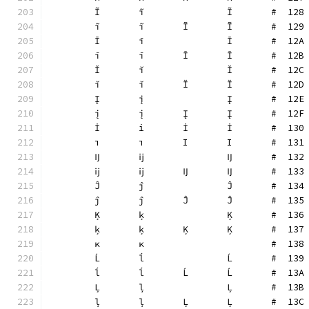
	Ĩ	ĩ		Ĩ	#  128
	ĩ	ĩ	Ĩ	Ĩ	#  129
	Ī	ī		Ī	#  12A
	ī	ī	Ī	Ī	#  12B
	Ĭ	ĭ		Ĭ	#  12C
	ĭ	ĭ	Ĭ	Ĭ	#  12D
	Į	į		Į	#  12E
	į	į	Į	Į	#  12F
	İ	i̇	İ	İ	#  130
	ı	ı	I	I	#  131
	Ĳ	ĳ		Ĳ	#  132
	ĳ	ĳ	Ĳ	Ĳ	#  133
	Ĵ	ĵ		Ĵ	#  134
	ĵ	ĵ	Ĵ	Ĵ	#  135
	Ķ	ķ		Ķ	#  136
	ķ	ķ	Ķ	Ķ	#  137
	ĸ	ĸ			#  138
	Ĺ	ĺ		Ĺ	#  139
	ĺ	ĺ	Ĺ	Ĺ	#  13A
	Ļ	ļ		Ļ	#  13B
	ļ	ļ	Ļ	Ļ	#  13C