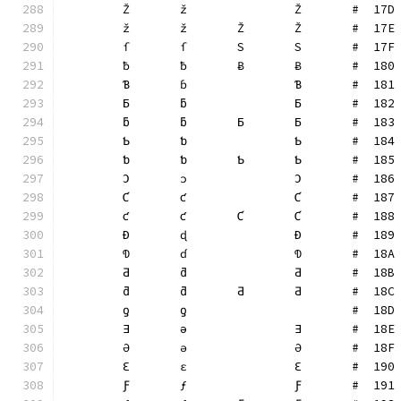
	Ž	ž		Ž	#  17D
	ž	ž	Ž	Ž	#  17E
	ſ	ſ	S	S	#  17F
	ƀ	ƀ	Ƀ	Ƀ	#  180
	Ɓ	ɓ		Ɓ	#  181
	Ƃ	ƃ		Ƃ	#  182
	ƃ	ƃ	Ƃ	Ƃ	#  183
	Ƅ	ƅ		Ƅ	#  184
	ƅ	ƅ	Ƅ	Ƅ	#  185
	Ɔ	ɔ		Ɔ	#  186
	Ƈ	ƈ		Ƈ	#  187
	ƈ	ƈ	Ƈ	Ƈ	#  188
	Ɖ	ɖ		Ɖ	#  189
	Ɗ	ɗ		Ɗ	#  18A
	Ƌ	ƌ		Ƌ	#  18B
	ƌ	ƌ	Ƌ	Ƌ	#  18C
	ƍ	ƍ			#  18D
	Ǝ	ǝ		Ǝ	#  18E
	Ə	ə		Ə	#  18F
	Ɛ	ɛ		Ɛ	#  190
	Ƒ	ƒ		Ƒ	#  191