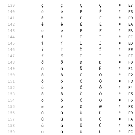
	ç	ç	Ç	Ç	#   E7
	è	è	È	È	#   E8
	é	é	É	É	#   E9
	ê	ê	Ê	Ê	#   EA
	ë	ë	Ë	Ë	#   EB
	ì	ì	Ì	Ì	#   EC
	í	í	Í	Í	#   ED
	î	î	Î	Î	#   EE
	ï	ï	Ï	Ï	#   EF
	ð	ð	Ð	Ð	#   F0
	ñ	ñ	Ñ	Ñ	#   F1
	ò	ò	Ò	Ò	#   F2
	ó	ó	Ó	Ó	#   F3
	ô	ô	Ô	Ô	#   F4
	õ	õ	Õ	Õ	#   F5
	ö	ö	Ö	Ö	#   F6
	ø	ø	Ø	Ø	#   F8
	ù	ù	Ù	Ù	#   F9
	ú	ú	Ú	Ú	#   FA
	û	û	Û	Û	#   FB
	ü	ü	Ü	Ü	#   FC