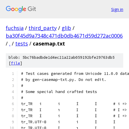
Sign in
fuchsia
/
third_party
/
glib
/
ba30f45d9a7348c471db0db4671d59d272ac0006
/
.
/
tests
/
casemap.txt
blob: 5bc76badbde1d4ec21a22ab059192bfe29763db5
[
file
]
# Test cases generated from Unicode 11.0.0 dat
# by gen-casemap-txt.py. Do not edit.
#
# Some special hand crafted tests
#
tr_TR	i	i
tr_TR	I	ı
tr_TR	İ	i