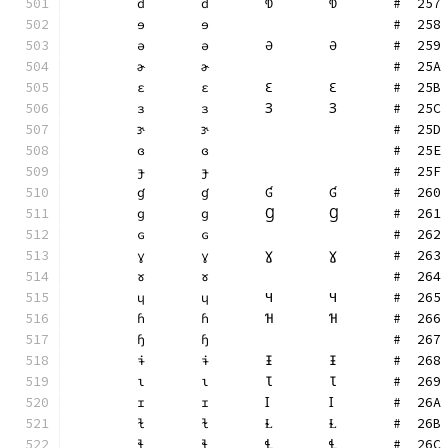
	ɗ	ɗ	Ɗ	Ɗ	#  257
	ɘ	ɘ			#  258
	ə	ə	Ə	Ə	#  259
	ɚ	ɚ			#  25A
	ɛ	ɛ	Ɛ	Ɛ	#  25B
	ɜ	ɜ	Ɜ	Ɜ	#  25C
	ɝ	ɝ			#  25D
	ɞ	ɞ			#  25E
	ɟ	ɟ			#  25F
	ɠ	ɠ	Ɠ	Ɠ	#  260
	ɡ	ɡ	Ɡ	Ɡ	#  261
	ɢ	ɢ			#  262
	ɣ	ɣ	Ɣ	Ɣ	#  263
	ɤ	ɤ			#  264
	ɥ	ɥ	Ɥ	Ɥ	#  265
	ɦ	ɦ	Ɦ	Ɦ	#  266
	ɧ	ɧ			#  267
	ɨ	ɨ	Ɨ	Ɨ	#  268
	ɩ	ɩ	Ɩ	Ɩ	#  269
	ɪ	ɪ	Ɪ	Ɪ	#  26A
	ɫ	ɫ	Ɫ	Ɫ	#  26B
	ɬ	ɬ	Ɬ	Ɬ	#  26C