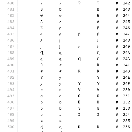
	ɂ	ɂ	Ɂ	Ɂ	#  242
	Ƀ	ƀ		Ƀ	#  243
	Ʉ	ʉ		Ʉ	#  244
	Ʌ	ʌ		Ʌ	#  245
	Ɇ	ɇ		Ɇ	#  246
	ɇ	ɇ	Ɇ	Ɇ	#  247
	Ɉ	ɉ		Ɉ	#  248
	ɉ	ɉ	Ɉ	Ɉ	#  249
	Ɋ	ɋ		Ɋ	#  24A
	ɋ	ɋ	Ɋ	Ɋ	#  24B
	Ɍ	ɍ		Ɍ	#  24C
	ɍ	ɍ	Ɍ	Ɍ	#  24D
	Ɏ	ɏ		Ɏ	#  24E
	ɏ	ɏ	Ɏ	Ɏ	#  24F
	ɐ	ɐ	Ɐ	Ɐ	#  250
	ɑ	ɑ	Ɑ	Ɑ	#  251
	ɒ	ɒ	Ɒ	Ɒ	#  252
	ɓ	ɓ	Ɓ	Ɓ	#  253
	ɔ	ɔ	Ɔ	Ɔ	#  254
	ɕ	ɕ			#  255
	ɖ	ɖ	Ɖ	Ɖ	#  256