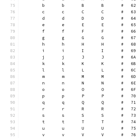
	b	b	B	B	#   62
	c	c	C	C	#   63
	d	d	D	D	#   64
	e	e	E	E	#   65
	f	f	F	F	#   66
	g	g	G	G	#   67
	h	h	H	H	#   68
	i	i	I	I	#   69
	j	j	J	J	#   6A
	k	k	K	K	#   6B
	l	l	L	L	#   6C
	m	m	M	M	#   6D
	n	n	N	N	#   6E
	o	o	O	O	#   6F
	p	p	P	P	#   70
	q	q	Q	Q	#   71
	r	r	R	R	#   72
	s	s	S	S	#   73
	t	t	T	T	#   74
	u	u	U	U	#   75
	v	v	V	V	#   76