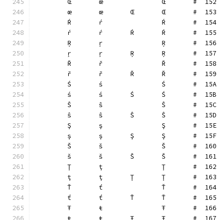
	Œ	œ		Œ	#  152
	œ	œ	Œ	Œ	#  153
	Ŕ	ŕ		Ŕ	#  154
	ŕ	ŕ	Ŕ	Ŕ	#  155
	Ŗ	ŗ		Ŗ	#  156
	ŗ	ŗ	Ŗ	Ŗ	#  157
	Ř	ř		Ř	#  158
	ř	ř	Ř	Ř	#  159
	Ś	ś		Ś	#  15A
	ś	ś	Ś	Ś	#  15B
	Ŝ	ŝ		Ŝ	#  15C
	ŝ	ŝ	Ŝ	Ŝ	#  15D
	Ş	ş		Ş	#  15E
	ş	ş	Ş	Ş	#  15F
	Š	š		Š	#  160
	š	š	Š	Š	#  161
	Ţ	ţ		Ţ	#  162
	ţ	ţ	Ţ	Ţ	#  163
	Ť	ť		Ť	#  164
	ť	ť	Ť	Ť	#  165
	Ŧ	ŧ		Ŧ	#  166
	ŧ	ŧ	Ŧ	Ŧ	#  167