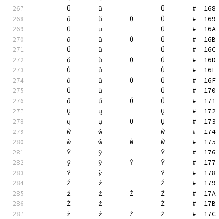
	Ũ	ũ		Ũ	#  168
	ũ	ũ	Ũ	Ũ	#  169
	Ū	ū		Ū	#  16A
	ū	ū	Ū	Ū	#  16B
	Ŭ	ŭ		Ŭ	#  16C
	ŭ	ŭ	Ŭ	Ŭ	#  16D
	Ů	ů		Ů	#  16E
	ů	ů	Ů	Ů	#  16F
	Ű	ű		Ű	#  170
	ű	ű	Ű	Ű	#  171
	Ų	ų		Ų	#  172
	ų	ų	Ų	Ų	#  173
	Ŵ	ŵ		Ŵ	#  174
	ŵ	ŵ	Ŵ	Ŵ	#  175
	Ŷ	ŷ		Ŷ	#  176
	ŷ	ŷ	Ŷ	Ŷ	#  177
	Ÿ	ÿ		Ÿ	#  178
	Ź	ź		Ź	#  179
	ź	ź	Ź	Ź	#  17A
	Ż	ż		Ż	#  17B
	ż	ż	Ż	Ż	#  17C