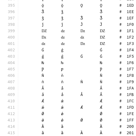
	ǭ	ǭ	Ǭ	Ǭ	#  1ED
	Ǯ	ǯ		Ǯ	#  1EE
	ǯ	ǯ	Ǯ	Ǯ	#  1EF
	ǰ	ǰ	J̌	J̌	#  1F0
	Ǳ	ǳ	ǲ	Ǳ	#  1F1
	ǲ	ǳ	ǳ	Ǳ	#  1F2
	ǳ	ǳ	ǲ	Ǳ	#  1F3
	Ǵ	ǵ		Ǵ	#  1F4
	ǵ	ǵ	Ǵ	Ǵ	#  1F5
	Ƕ	ƕ		Ƕ	#  1F6
	Ƿ	ƿ		Ƿ	#  1F7
	Ǹ	ǹ		Ǹ	#  1F8
	ǹ	ǹ	Ǹ	Ǹ	#  1F9
	Ǻ	ǻ		Ǻ	#  1FA
	ǻ	ǻ	Ǻ	Ǻ	#  1FB
	Ǽ	ǽ		Ǽ	#  1FC
	ǽ	ǽ	Ǽ	Ǽ	#  1FD
	Ǿ	ǿ		Ǿ	#  1FE
	ǿ	ǿ	Ǿ	Ǿ	#  1FF
	Ȁ	ȁ		Ȁ	#  200
	ȁ	ȁ	Ȁ	Ȁ	#  201