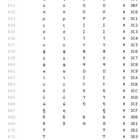
	ο	ο	Ο	Ο	#  3BF
	π	π	Π	Π	#  3C0
	ρ	ρ	Ρ	Ρ	#  3C1
	ς	ς	Σ	Σ	#  3C2
	σ	σ	Σ	Σ	#  3C3
	τ	τ	Τ	Τ	#  3C4
	υ	υ	Υ	Υ	#  3C5
	φ	φ	Φ	Φ	#  3C6
	χ	χ	Χ	Χ	#  3C7
	ψ	ψ	Ψ	Ψ	#  3C8
	ω	ω	Ω	Ω	#  3C9
	ϊ	ϊ	Ϊ	Ϊ	#  3CA
	ϋ	ϋ	Ϋ	Ϋ	#  3CB
	ό	ό	Ό	Ό	#  3CC
	ύ	ύ	Ύ	Ύ	#  3CD
	ώ	ώ	Ώ	Ώ	#  3CE
	Ϗ	ϗ		Ϗ	#  3CF
	ϐ	ϐ	Β	Β	#  3D0
	ϑ	ϑ	Θ	Θ	#  3D1
	ϒ			ϒ	#  3D2
	ϓ			ϓ	#  3D3