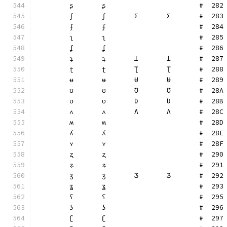
	ʂ	ʂ			#  282
	ʃ	ʃ	Ʃ	Ʃ	#  283
	ʄ	ʄ			#  284
	ʅ	ʅ			#  285
	ʆ	ʆ			#  286
	ʇ	ʇ	Ʇ	Ʇ	#  287
	ʈ	ʈ	Ʈ	Ʈ	#  288
	ʉ	ʉ	Ʉ	Ʉ	#  289
	ʊ	ʊ	Ʊ	Ʊ	#  28A
	ʋ	ʋ	Ʋ	Ʋ	#  28B
	ʌ	ʌ	Ʌ	Ʌ	#  28C
	ʍ	ʍ			#  28D
	ʎ	ʎ			#  28E
	ʏ	ʏ			#  28F
	ʐ	ʐ			#  290
	ʑ	ʑ			#  291
	ʒ	ʒ	Ʒ	Ʒ	#  292
	ʓ	ʓ			#  293
	ʕ	ʕ			#  295
	ʖ	ʖ			#  296
	ʗ	ʗ			#  297