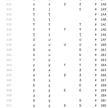
	ƨ	ƨ	Ƨ	Ƨ	#  1A8
	Ʃ	ʃ		Ʃ	#  1A9
	ƪ	ƪ			#  1AA
	ƫ	ƫ			#  1AB
	Ƭ	ƭ		Ƭ	#  1AC
	ƭ	ƭ	Ƭ	Ƭ	#  1AD
	Ʈ	ʈ		Ʈ	#  1AE
	Ư	ư		Ư	#  1AF
	ư	ư	Ư	Ư	#  1B0
	Ʊ	ʊ		Ʊ	#  1B1
	Ʋ	ʋ		Ʋ	#  1B2
	Ƴ	ƴ		Ƴ	#  1B3
	ƴ	ƴ	Ƴ	Ƴ	#  1B4
	Ƶ	ƶ		Ƶ	#  1B5
	ƶ	ƶ	Ƶ	Ƶ	#  1B6
	Ʒ	ʒ		Ʒ	#  1B7
	Ƹ	ƹ		Ƹ	#  1B8
	ƹ	ƹ	Ƹ	Ƹ	#  1B9
	ƺ	ƺ			#  1BA
	Ƽ	ƽ		Ƽ	#  1BC
	ƽ	ƽ	Ƽ	Ƽ	#  1BD