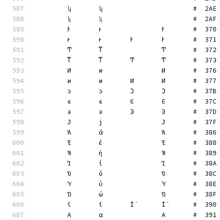
	ʮ	ʮ			#  2AE
	ʯ	ʯ			#  2AF
	Ͱ	ͱ		Ͱ	#  370
	ͱ	ͱ	Ͱ	Ͱ	#  371
	Ͳ	ͳ		Ͳ	#  372
	ͳ	ͳ	Ͳ	Ͳ	#  373
	Ͷ	ͷ		Ͷ	#  376
	ͷ	ͷ	Ͷ	Ͷ	#  377
	ͻ	ͻ	Ͻ	Ͻ	#  37B
	ͼ	ͼ	Ͼ	Ͼ	#  37C
	ͽ	ͽ	Ͽ	Ͽ	#  37D
	Ϳ	ϳ		Ϳ	#  37F
	Ά	ά		Ά	#  386
	Έ	έ		Έ	#  388
	Ή	ή		Ή	#  389
	Ί	ί		Ί	#  38A
	Ό	ό		Ό	#  38C
	Ύ	ύ		Ύ	#  38E
	Ώ	ώ		Ώ	#  38F
	ΐ	ΐ	Ϊ́	Ϊ́	#  390
	Α	α		Α	#  391