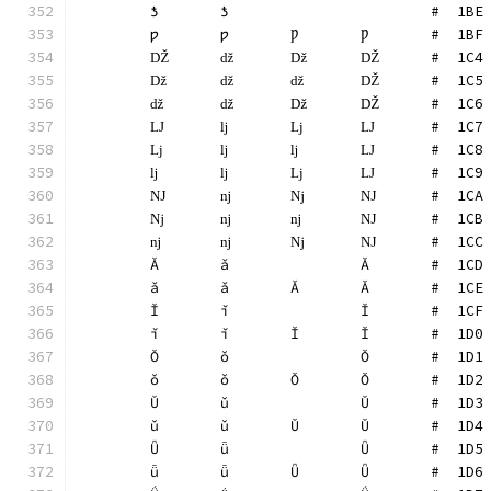
	ƾ	ƾ			#  1BE
	ƿ	ƿ	Ƿ	Ƿ	#  1BF
	Ǆ	ǆ	ǅ	Ǆ	#  1C4
	ǅ	ǆ	ǆ	Ǆ	#  1C5
	ǆ	ǆ	ǅ	Ǆ	#  1C6
	Ǉ	ǉ	ǈ	Ǉ	#  1C7
	ǈ	ǉ	ǉ	Ǉ	#  1C8
	ǉ	ǉ	ǈ	Ǉ	#  1C9
	Ǌ	ǌ	ǋ	Ǌ	#  1CA
	ǋ	ǌ	ǌ	Ǌ	#  1CB
	ǌ	ǌ	ǋ	Ǌ	#  1CC
	Ǎ	ǎ		Ǎ	#  1CD
	ǎ	ǎ	Ǎ	Ǎ	#  1CE
	Ǐ	ǐ		Ǐ	#  1CF
	ǐ	ǐ	Ǐ	Ǐ	#  1D0
	Ǒ	ǒ		Ǒ	#  1D1
	ǒ	ǒ	Ǒ	Ǒ	#  1D2
	Ǔ	ǔ		Ǔ	#  1D3
	ǔ	ǔ	Ǔ	Ǔ	#  1D4
	Ǖ	ǖ		Ǖ	#  1D5
	ǖ	ǖ	Ǖ	Ǖ	#  1D6