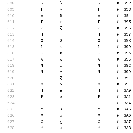
	Β	β		Β	#  392
	Γ	γ		Γ	#  393
	Δ	δ		Δ	#  394
	Ε	ε		Ε	#  395
	Ζ	ζ		Ζ	#  396
	Η	η		Η	#  397
	Θ	θ		Θ	#  398
	Ι	ι		Ι	#  399
	Κ	κ		Κ	#  39A
	Λ	λ		Λ	#  39B
	Μ	μ		Μ	#  39C
	Ν	ν		Ν	#  39D
	Ξ	ξ		Ξ	#  39E
	Ο	ο		Ο	#  39F
	Π	π		Π	#  3A0
	Ρ	ρ		Ρ	#  3A1
	Τ	τ		Τ	#  3A4
	Υ	υ		Υ	#  3A5
	Φ	φ		Φ	#  3A6
	Χ	χ		Χ	#  3A7
	Ψ	ψ		Ψ	#  3A8