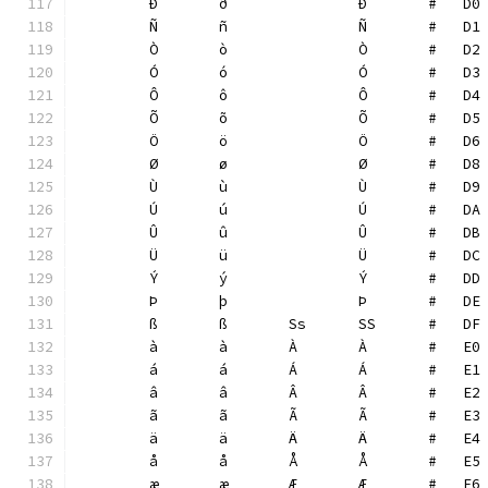
	Ð	ð		Ð	#   D0
	Ñ	ñ		Ñ	#   D1
	Ò	ò		Ò	#   D2
	Ó	ó		Ó	#   D3
	Ô	ô		Ô	#   D4
	Õ	õ		Õ	#   D5
	Ö	ö		Ö	#   D6
	Ø	ø		Ø	#   D8
	Ù	ù		Ù	#   D9
	Ú	ú		Ú	#   DA
	Û	û		Û	#   DB
	Ü	ü		Ü	#   DC
	Ý	ý		Ý	#   DD
	Þ	þ		Þ	#   DE
	ß	ß	Ss	SS	#   DF
	à	à	À	À	#   E0
	á	á	Á	Á	#   E1
	â	â	Â	Â	#   E2
	ã	ã	Ã	Ã	#   E3
	ä	ä	Ä	Ä	#   E4
	å	å	Å	Å	#   E5
	æ	æ	Æ	Æ	#   E6