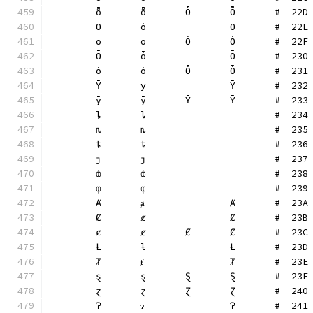
	ȭ	ȭ	Ȭ	Ȭ	#  22D
	Ȯ	ȯ		Ȯ	#  22E
	ȯ	ȯ	Ȯ	Ȯ	#  22F
	Ȱ	ȱ		Ȱ	#  230
	ȱ	ȱ	Ȱ	Ȱ	#  231
	Ȳ	ȳ		Ȳ	#  232
	ȳ	ȳ	Ȳ	Ȳ	#  233
	ȴ	ȴ			#  234
	ȵ	ȵ			#  235
	ȶ	ȶ			#  236
	ȷ	ȷ			#  237
	ȸ	ȸ			#  238
	ȹ	ȹ			#  239
	Ⱥ	ⱥ		Ⱥ	#  23A
	Ȼ	ȼ		Ȼ	#  23B
	ȼ	ȼ	Ȼ	Ȼ	#  23C
	Ƚ	ƚ		Ƚ	#  23D
	Ⱦ	ⱦ		Ⱦ	#  23E
	ȿ	ȿ	Ȿ	Ȿ	#  23F
	ɀ	ɀ	Ɀ	Ɀ	#  240
	Ɂ	ɂ		Ɂ	#  241