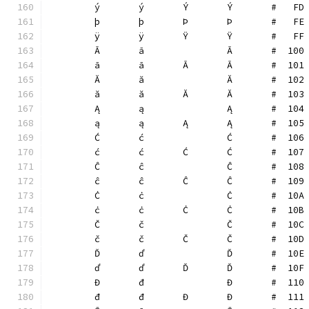
	ý	ý	Ý	Ý	#   FD
	þ	þ	Þ	Þ	#   FE
	ÿ	ÿ	Ÿ	Ÿ	#   FF
	Ā	ā		Ā	#  100
	ā	ā	Ā	Ā	#  101
	Ă	ă		Ă	#  102
	ă	ă	Ă	Ă	#  103
	Ą	ą		Ą	#  104
	ą	ą	Ą	Ą	#  105
	Ć	ć		Ć	#  106
	ć	ć	Ć	Ć	#  107
	Ĉ	ĉ		Ĉ	#  108
	ĉ	ĉ	Ĉ	Ĉ	#  109
	Ċ	ċ		Ċ	#  10A
	ċ	ċ	Ċ	Ċ	#  10B
	Č	č		Č	#  10C
	č	č	Č	Č	#  10D
	Ď	ď		Ď	#  10E
	ď	ď	Ď	Ď	#  10F
	Đ	đ		Đ	#  110
	đ	đ	Đ	Đ	#  111