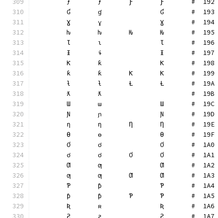
	ƒ	ƒ	Ƒ	Ƒ	#  192
	Ɠ	ɠ		Ɠ	#  193
	Ɣ	ɣ		Ɣ	#  194
	ƕ	ƕ	Ƕ	Ƕ	#  195
	Ɩ	ɩ		Ɩ	#  196
	Ɨ	ɨ		Ɨ	#  197
	Ƙ	ƙ		Ƙ	#  198
	ƙ	ƙ	Ƙ	Ƙ	#  199
	ƚ	ƚ	Ƚ	Ƚ	#  19A
	ƛ	ƛ			#  19B
	Ɯ	ɯ		Ɯ	#  19C
	Ɲ	ɲ		Ɲ	#  19D
	ƞ	ƞ	Ƞ	Ƞ	#  19E
	Ɵ	ɵ		Ɵ	#  19F
	Ơ	ơ		Ơ	#  1A0
	ơ	ơ	Ơ	Ơ	#  1A1
	Ƣ	ƣ		Ƣ	#  1A2
	ƣ	ƣ	Ƣ	Ƣ	#  1A3
	Ƥ	ƥ		Ƥ	#  1A4
	ƥ	ƥ	Ƥ	Ƥ	#  1A5
	Ʀ	ʀ		Ʀ	#  1A6
	Ƨ	ƨ		Ƨ	#  1A7