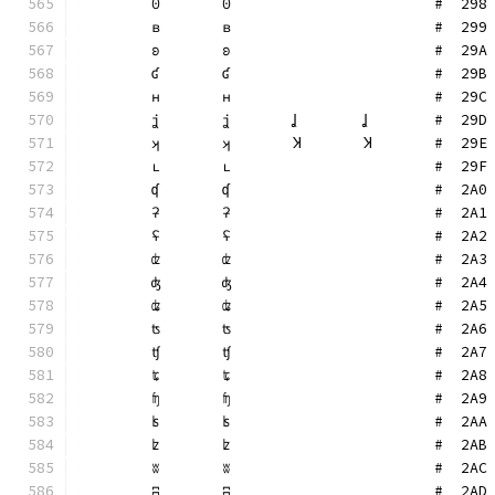
	ʘ	ʘ			#  298
	ʙ	ʙ			#  299
	ʚ	ʚ			#  29A
	ʛ	ʛ			#  29B
	ʜ	ʜ			#  29C
	ʝ	ʝ	Ʝ	Ʝ	#  29D
	ʞ	ʞ	Ʞ	Ʞ	#  29E
	ʟ	ʟ			#  29F
	ʠ	ʠ			#  2A0
	ʡ	ʡ			#  2A1
	ʢ	ʢ			#  2A2
	ʣ	ʣ			#  2A3
	ʤ	ʤ			#  2A4
	ʥ	ʥ			#  2A5
	ʦ	ʦ			#  2A6
	ʧ	ʧ			#  2A7
	ʨ	ʨ			#  2A8
	ʩ	ʩ			#  2A9
	ʪ	ʪ			#  2AA
	ʫ	ʫ			#  2AB
	ʬ	ʬ			#  2AC
	ʭ	ʭ			#  2AD