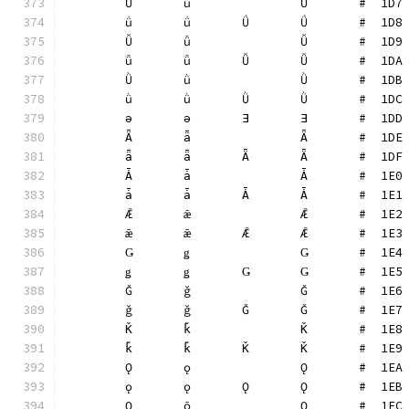
	Ǘ	ǘ		Ǘ	#  1D7
	ǘ	ǘ	Ǘ	Ǘ	#  1D8
	Ǚ	ǚ		Ǚ	#  1D9
	ǚ	ǚ	Ǚ	Ǚ	#  1DA
	Ǜ	ǜ		Ǜ	#  1DB
	ǜ	ǜ	Ǜ	Ǜ	#  1DC
	ǝ	ǝ	Ǝ	Ǝ	#  1DD
	Ǟ	ǟ		Ǟ	#  1DE
	ǟ	ǟ	Ǟ	Ǟ	#  1DF
	Ǡ	ǡ		Ǡ	#  1E0
	ǡ	ǡ	Ǡ	Ǡ	#  1E1
	Ǣ	ǣ		Ǣ	#  1E2
	ǣ	ǣ	Ǣ	Ǣ	#  1E3
	Ǥ	ǥ		Ǥ	#  1E4
	ǥ	ǥ	Ǥ	Ǥ	#  1E5
	Ǧ	ǧ		Ǧ	#  1E6
	ǧ	ǧ	Ǧ	Ǧ	#  1E7
	Ǩ	ǩ		Ǩ	#  1E8
	ǩ	ǩ	Ǩ	Ǩ	#  1E9
	Ǫ	ǫ		Ǫ	#  1EA
	ǫ	ǫ	Ǫ	Ǫ	#  1EB
	Ǭ	ǭ		Ǭ	#  1EC