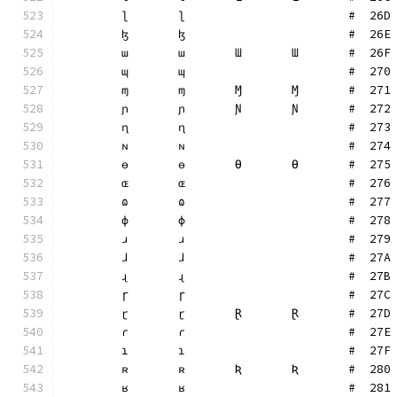
	ɭ	ɭ			#  26D
	ɮ	ɮ			#  26E
	ɯ	ɯ	Ɯ	Ɯ	#  26F
	ɰ	ɰ			#  270
	ɱ	ɱ	Ɱ	Ɱ	#  271
	ɲ	ɲ	Ɲ	Ɲ	#  272
	ɳ	ɳ			#  273
	ɴ	ɴ			#  274
	ɵ	ɵ	Ɵ	Ɵ	#  275
	ɶ	ɶ			#  276
	ɷ	ɷ			#  277
	ɸ	ɸ			#  278
	ɹ	ɹ			#  279
	ɺ	ɺ			#  27A
	ɻ	ɻ			#  27B
	ɼ	ɼ			#  27C
	ɽ	ɽ	Ɽ	Ɽ	#  27D
	ɾ	ɾ			#  27E
	ɿ	ɿ			#  27F
	ʀ	ʀ	Ʀ	Ʀ	#  280
	ʁ	ʁ			#  281