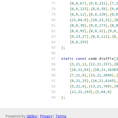
{
8
,
0
,
67
},{
9
,
0
,
231
},{
7
,
2
{
8
,
0
,
123
},{
8
,
0
,
59
},{
9
,
0
{
8
,
0
,
11
},{
8
,
0
,
139
},{
8
,
0
{
21
,
64
,
0
},{
10
,
23
,
51
},{
8
{
8
,
0
,
39
},{
9
,
0
,
175
},{
8
,
0
{
8
,
0
,
95
},{
8
,
0
,
31
},{
9
,
0
,
{
9
,
23
,
27
},{
8
,
0
,
111
},{
8
,
{
9
,
0
,
255
}
};
static
const
 code distfix
[
3
{
5
,
21
,
1
},{
12
,
21
,
257
},{
8
{
10
,
21
,
65
},{
18
,
21
,
16385
{
7
,
21
,
9
},{
15
,
21
,
2049
},{
{
8
,
21
,
25
},{
16
,
21
,
6145
},
{
5
,
21
,
4
},{
13
,
21
,
769
},{
9
{
11
,
21
,
193
},{
5
,
64
,
0
}
};
Powered by
Gitiles
|
Privacy
|
Terms