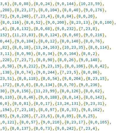
3
,
6
},{
8
,
0
,
88
},{
8
,
0
,
24
},{
9
,
0
,
144
},{
10
,
23
,
59
},
,
208
},{
8
,
23
,
17
},{
8
,
0
,
104
},{
8
,
0
,
40
},{
9
,
0
,
176
},
72
},{
9
,
0
,
240
},{
7
,
23
,
4
},{
8
,
0
,
84
},{
8
,
0
,
20
},
{
8
,
0
,
116
},{
8
,
0
,
52
},{
9
,
0
,
200
},{
8
,
23
,
13
},{
8
,
0
,
100
},
,
4
},{
8
,
0
,
132
},{
8
,
0
,
68
},{
9
,
0
,
232
},{
7
,
23
,
8
},
152
},{
11
,
23
,
83
},{
8
,
0
,
124
},{
8
,
0
,
60
},{
9
,
0
,
216
},
0
,
44
},{
9
,
0
,
184
},{
8
,
0
,
12
},{
8
,
0
,
140
},{
8
,
0
,
76
},
,
82
},{
8
,
0
,
18
},{
13
,
24
,
163
},{
10
,
23
,
35
},{
8
,
0
,
114
},
3
,
11
},{
8
,
0
,
98
},{
8
,
0
,
34
},{
9
,
0
,
164
},{
8
,
0
,
2
},
,
228
},{
7
,
23
,
7
},{
8
,
0
,
90
},{
8
,
0
,
26
},{
9
,
0
,
148
},
,
0
,
58
},{
9
,
0
,
212
},{
9
,
23
,
19
},{
8
,
0
,
106
},{
8
,
0
,
42
},
,
138
},{
8
,
0
,
74
},{
9
,
0
,
244
},{
7
,
23
,
5
},{
8
,
0
,
86
},
23
,
51
},{
8
,
0
,
118
},{
8
,
0
,
54
},{
9
,
0
,
204
},{
8
,
23
,
15
},
,
172
},{
8
,
0
,
6
},{
8
,
0
,
134
},{
8
,
0
,
70
},{
9
,
0
,
236
},
30
},{
9
,
0
,
156
},{
11
,
23
,
99
},{
8
,
0
,
126
},{
8
,
0
,
62
},
0
,
110
},{
8
,
0
,
46
},{
9
,
0
,
188
},{
8
,
0
,
14
},{
8
,
0
,
142
},
6
,
0
},{
8
,
0
,
81
},{
8
,
0
,
17
},{
13
,
24
,
131
},{
9
,
23
,
31
},
,
194
},{
7
,
23
,
10
},{
8
,
0
,
97
},{
8
,
0
,
33
},{
9
,
0
,
162
},
65
},{
9
,
0
,
226
},{
7
,
23
,
6
},{
8
,
0
,
89
},{
8
,
0
,
25
},
,
0
,
121
},{
8
,
0
,
57
},{
9
,
0
,
210
},{
8
,
23
,
17
},{
8
,
0
,
105
},
,
9
},{
8
,
0
,
137
},{
8
,
0
,
73
},{
9
,
0
,
242
},{
7
,
23
,
4
},