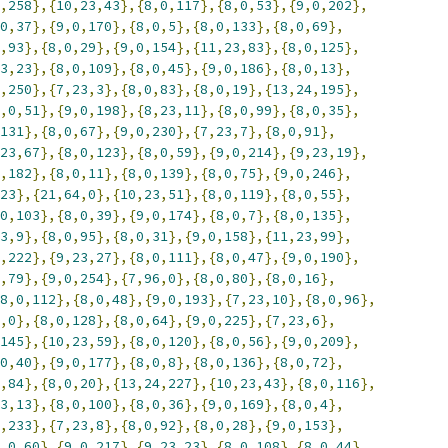
,
258
},{
10
,
23
,
43
},{
8
,
0
,
117
},{
8
,
0
,
53
},{
9
,
0
,
202
},
0
,
37
},{
9
,
0
,
170
},{
8
,
0
,
5
},{
8
,
0
,
133
},{
8
,
0
,
69
},
,
93
},{
8
,
0
,
29
},{
9
,
0
,
154
},{
11
,
23
,
83
},{
8
,
0
,
125
},
3
,
23
},{
8
,
0
,
109
},{
8
,
0
,
45
},{
9
,
0
,
186
},{
8
,
0
,
13
},
,
250
},{
7
,
23
,
3
},{
8
,
0
,
83
},{
8
,
0
,
19
},{
13
,
24
,
195
},
,
0
,
51
},{
9
,
0
,
198
},{
8
,
23
,
11
},{
8
,
0
,
99
},{
8
,
0
,
35
},
131
},{
8
,
0
,
67
},{
9
,
0
,
230
},{
7
,
23
,
7
},{
8
,
0
,
91
},
23
,
67
},{
8
,
0
,
123
},{
8
,
0
,
59
},{
9
,
0
,
214
},{
9
,
23
,
19
},
,
182
},{
8
,
0
,
11
},{
8
,
0
,
139
},{
8
,
0
,
75
},{
9
,
0
,
246
},
23
},{
21
,
64
,
0
},{
10
,
23
,
51
},{
8
,
0
,
119
},{
8
,
0
,
55
},
0
,
103
},{
8
,
0
,
39
},{
9
,
0
,
174
},{
8
,
0
,
7
},{
8
,
0
,
135
},
3
,
9
},{
8
,
0
,
95
},{
8
,
0
,
31
},{
9
,
0
,
158
},{
11
,
23
,
99
},
,
222
},{
9
,
23
,
27
},{
8
,
0
,
111
},{
8
,
0
,
47
},{
9
,
0
,
190
},
,
79
},{
9
,
0
,
254
},{
7
,
96
,
0
},{
8
,
0
,
80
},{
8
,
0
,
16
},
8
,
0
,
112
},{
8
,
0
,
48
},{
9
,
0
,
193
},{
7
,
23
,
10
},{
8
,
0
,
96
},
,
0
},{
8
,
0
,
128
},{
8
,
0
,
64
},{
9
,
0
,
225
},{
7
,
23
,
6
},
145
},{
10
,
23
,
59
},{
8
,
0
,
120
},{
8
,
0
,
56
},{
9
,
0
,
209
},
0
,
40
},{
9
,
0
,
177
},{
8
,
0
,
8
},{
8
,
0
,
136
},{
8
,
0
,
72
},
,
84
},{
8
,
0
,
20
},{
13
,
24
,
227
},{
10
,
23
,
43
},{
8
,
0
,
116
},
3
,
13
},{
8
,
0
,
100
},{
8
,
0
,
36
},{
9
,
0
,
169
},{
8
,
0
,
4
},
,
233
},{
7
,
23
,
8
},{
8
,
0
,
92
},{
8
,
0
,
28
},{
9
,
0
,
153
},
,
0
,
60
},{
9
,
0
,
217
},{
9
,
23
,
23
},{
8
,
0
,
108
},{
8
,
0
,
44
},