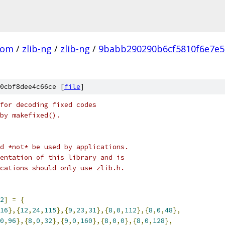
com
/
zlib-ng
/
zlib-ng
/
9babb290290b6cf5810f6e7e
0cbf8dee4c66ce [
file
]
for decoding fixed codes
by makefixed().
d *not* be used by applications.
entation of this library and is
cations should only use zlib.h.
2
]
=
{
16
},{
12
,
24
,
115
},{
9
,
23
,
31
},{
8
,
0
,
112
},{
8
,
0
,
48
},
0
,
96
},{
8
,
0
,
32
},{
9
,
0
,
160
},{
8
,
0
,
0
},{
8
,
0
,
128
},