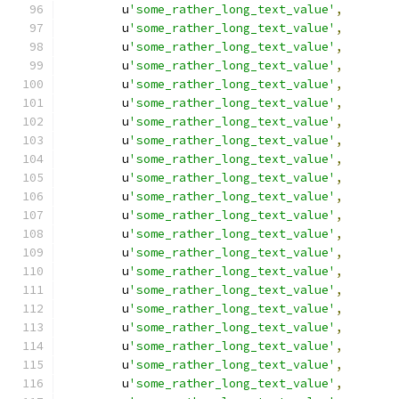
        u
'some_rather_long_text_value'
,
        u
'some_rather_long_text_value'
,
        u
'some_rather_long_text_value'
,
        u
'some_rather_long_text_value'
,
        u
'some_rather_long_text_value'
,
        u
'some_rather_long_text_value'
,
        u
'some_rather_long_text_value'
,
        u
'some_rather_long_text_value'
,
        u
'some_rather_long_text_value'
,
        u
'some_rather_long_text_value'
,
        u
'some_rather_long_text_value'
,
        u
'some_rather_long_text_value'
,
        u
'some_rather_long_text_value'
,
        u
'some_rather_long_text_value'
,
        u
'some_rather_long_text_value'
,
        u
'some_rather_long_text_value'
,
        u
'some_rather_long_text_value'
,
        u
'some_rather_long_text_value'
,
        u
'some_rather_long_text_value'
,
        u
'some_rather_long_text_value'
,
        u
'some_rather_long_text_value'
,