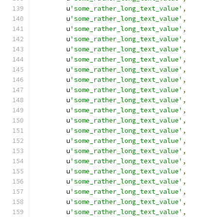
        u
'some_rather_long_text_value'
,
        u
'some_rather_long_text_value'
,
        u
'some_rather_long_text_value'
,
        u
'some_rather_long_text_value'
,
        u
'some_rather_long_text_value'
,
        u
'some_rather_long_text_value'
,
        u
'some_rather_long_text_value'
,
        u
'some_rather_long_text_value'
,
        u
'some_rather_long_text_value'
,
        u
'some_rather_long_text_value'
,
        u
'some_rather_long_text_value'
,
        u
'some_rather_long_text_value'
,
        u
'some_rather_long_text_value'
,
        u
'some_rather_long_text_value'
,
        u
'some_rather_long_text_value'
,
        u
'some_rather_long_text_value'
,
        u
'some_rather_long_text_value'
,
        u
'some_rather_long_text_value'
,
        u
'some_rather_long_text_value'
,
        u
'some_rather_long_text_value'
,
        u
'some_rather_long_text_value'
,