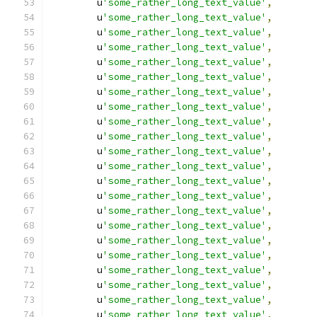
        u
'some_rather_long_text_value'
,
        u
'some_rather_long_text_value'
,
        u
'some_rather_long_text_value'
,
        u
'some_rather_long_text_value'
,
        u
'some_rather_long_text_value'
,
        u
'some_rather_long_text_value'
,
        u
'some_rather_long_text_value'
,
        u
'some_rather_long_text_value'
,
        u
'some_rather_long_text_value'
,
        u
'some_rather_long_text_value'
,
        u
'some_rather_long_text_value'
,
        u
'some_rather_long_text_value'
,
        u
'some_rather_long_text_value'
,
        u
'some_rather_long_text_value'
,
        u
'some_rather_long_text_value'
,
        u
'some_rather_long_text_value'
,
        u
'some_rather_long_text_value'
,
        u
'some_rather_long_text_value'
,
        u
'some_rather_long_text_value'
,
        u
'some_rather_long_text_value'
,
        u
'some_rather_long_text_value'
,
        u
'some_rather_long_text_value'
,