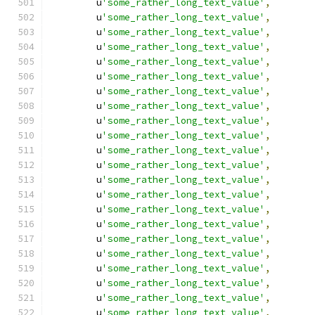
        u
'some_rather_long_text_value'
,
        u
'some_rather_long_text_value'
,
        u
'some_rather_long_text_value'
,
        u
'some_rather_long_text_value'
,
        u
'some_rather_long_text_value'
,
        u
'some_rather_long_text_value'
,
        u
'some_rather_long_text_value'
,
        u
'some_rather_long_text_value'
,
        u
'some_rather_long_text_value'
,
        u
'some_rather_long_text_value'
,
        u
'some_rather_long_text_value'
,
        u
'some_rather_long_text_value'
,
        u
'some_rather_long_text_value'
,
        u
'some_rather_long_text_value'
,
        u
'some_rather_long_text_value'
,
        u
'some_rather_long_text_value'
,
        u
'some_rather_long_text_value'
,
        u
'some_rather_long_text_value'
,
        u
'some_rather_long_text_value'
,
        u
'some_rather_long_text_value'
,
        u
'some_rather_long_text_value'
,
        u
'some_rather_long_text_value'
,