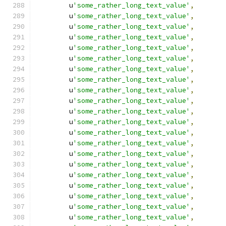
        u
'some_rather_long_text_value'
,
        u
'some_rather_long_text_value'
,
        u
'some_rather_long_text_value'
,
        u
'some_rather_long_text_value'
,
        u
'some_rather_long_text_value'
,
        u
'some_rather_long_text_value'
,
        u
'some_rather_long_text_value'
,
        u
'some_rather_long_text_value'
,
        u
'some_rather_long_text_value'
,
        u
'some_rather_long_text_value'
,
        u
'some_rather_long_text_value'
,
        u
'some_rather_long_text_value'
,
        u
'some_rather_long_text_value'
,
        u
'some_rather_long_text_value'
,
        u
'some_rather_long_text_value'
,
        u
'some_rather_long_text_value'
,
        u
'some_rather_long_text_value'
,
        u
'some_rather_long_text_value'
,
        u
'some_rather_long_text_value'
,
        u
'some_rather_long_text_value'
,
        u
'some_rather_long_text_value'
,