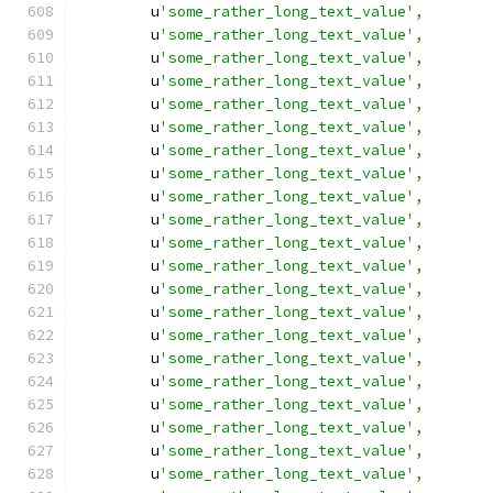
        u
'some_rather_long_text_value'
,
        u
'some_rather_long_text_value'
,
        u
'some_rather_long_text_value'
,
        u
'some_rather_long_text_value'
,
        u
'some_rather_long_text_value'
,
        u
'some_rather_long_text_value'
,
        u
'some_rather_long_text_value'
,
        u
'some_rather_long_text_value'
,
        u
'some_rather_long_text_value'
,
        u
'some_rather_long_text_value'
,
        u
'some_rather_long_text_value'
,
        u
'some_rather_long_text_value'
,
        u
'some_rather_long_text_value'
,
        u
'some_rather_long_text_value'
,
        u
'some_rather_long_text_value'
,
        u
'some_rather_long_text_value'
,
        u
'some_rather_long_text_value'
,
        u
'some_rather_long_text_value'
,
        u
'some_rather_long_text_value'
,
        u
'some_rather_long_text_value'
,
        u
'some_rather_long_text_value'
,