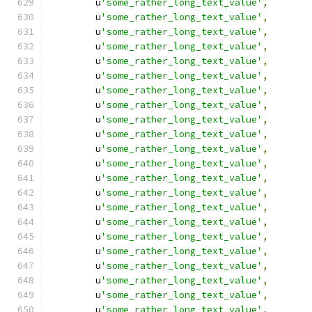
        u
'some_rather_long_text_value'
,
        u
'some_rather_long_text_value'
,
        u
'some_rather_long_text_value'
,
        u
'some_rather_long_text_value'
,
        u
'some_rather_long_text_value'
,
        u
'some_rather_long_text_value'
,
        u
'some_rather_long_text_value'
,
        u
'some_rather_long_text_value'
,
        u
'some_rather_long_text_value'
,
        u
'some_rather_long_text_value'
,
        u
'some_rather_long_text_value'
,
        u
'some_rather_long_text_value'
,
        u
'some_rather_long_text_value'
,
        u
'some_rather_long_text_value'
,
        u
'some_rather_long_text_value'
,
        u
'some_rather_long_text_value'
,
        u
'some_rather_long_text_value'
,
        u
'some_rather_long_text_value'
,
        u
'some_rather_long_text_value'
,
        u
'some_rather_long_text_value'
,
        u
'some_rather_long_text_value'
,
        u
'some_rather_long_text_value'
,