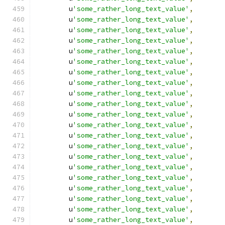
        u
'some_rather_long_text_value'
,
        u
'some_rather_long_text_value'
,
        u
'some_rather_long_text_value'
,
        u
'some_rather_long_text_value'
,
        u
'some_rather_long_text_value'
,
        u
'some_rather_long_text_value'
,
        u
'some_rather_long_text_value'
,
        u
'some_rather_long_text_value'
,
        u
'some_rather_long_text_value'
,
        u
'some_rather_long_text_value'
,
        u
'some_rather_long_text_value'
,
        u
'some_rather_long_text_value'
,
        u
'some_rather_long_text_value'
,
        u
'some_rather_long_text_value'
,
        u
'some_rather_long_text_value'
,
        u
'some_rather_long_text_value'
,
        u
'some_rather_long_text_value'
,
        u
'some_rather_long_text_value'
,
        u
'some_rather_long_text_value'
,
        u
'some_rather_long_text_value'
,
        u
'some_rather_long_text_value'
,