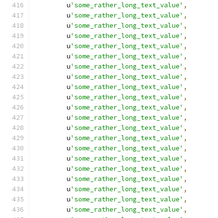
        u
'some_rather_long_text_value'
,
        u
'some_rather_long_text_value'
,
        u
'some_rather_long_text_value'
,
        u
'some_rather_long_text_value'
,
        u
'some_rather_long_text_value'
,
        u
'some_rather_long_text_value'
,
        u
'some_rather_long_text_value'
,
        u
'some_rather_long_text_value'
,
        u
'some_rather_long_text_value'
,
        u
'some_rather_long_text_value'
,
        u
'some_rather_long_text_value'
,
        u
'some_rather_long_text_value'
,
        u
'some_rather_long_text_value'
,
        u
'some_rather_long_text_value'
,
        u
'some_rather_long_text_value'
,
        u
'some_rather_long_text_value'
,
        u
'some_rather_long_text_value'
,
        u
'some_rather_long_text_value'
,
        u
'some_rather_long_text_value'
,
        u
'some_rather_long_text_value'
,
        u
'some_rather_long_text_value'
,