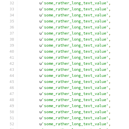
        u
'some_rather_long_text_value'
,
        u
'some_rather_long_text_value'
,
        u
'some_rather_long_text_value'
,
        u
'some_rather_long_text_value'
,
        u
'some_rather_long_text_value'
,
        u
'some_rather_long_text_value'
,
        u
'some_rather_long_text_value'
,
        u
'some_rather_long_text_value'
,
        u
'some_rather_long_text_value'
,
        u
'some_rather_long_text_value'
,
        u
'some_rather_long_text_value'
,
        u
'some_rather_long_text_value'
,
        u
'some_rather_long_text_value'
,
        u
'some_rather_long_text_value'
,
        u
'some_rather_long_text_value'
,
        u
'some_rather_long_text_value'
,
        u
'some_rather_long_text_value'
,
        u
'some_rather_long_text_value'
,
        u
'some_rather_long_text_value'
,
        u
'some_rather_long_text_value'
,
        u
'some_rather_long_text_value'
,