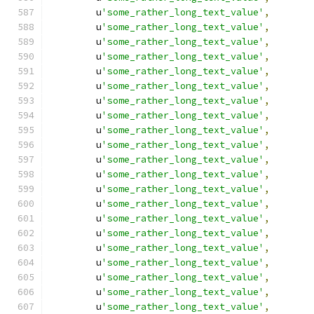
        u
'some_rather_long_text_value'
,
        u
'some_rather_long_text_value'
,
        u
'some_rather_long_text_value'
,
        u
'some_rather_long_text_value'
,
        u
'some_rather_long_text_value'
,
        u
'some_rather_long_text_value'
,
        u
'some_rather_long_text_value'
,
        u
'some_rather_long_text_value'
,
        u
'some_rather_long_text_value'
,
        u
'some_rather_long_text_value'
,
        u
'some_rather_long_text_value'
,
        u
'some_rather_long_text_value'
,
        u
'some_rather_long_text_value'
,
        u
'some_rather_long_text_value'
,
        u
'some_rather_long_text_value'
,
        u
'some_rather_long_text_value'
,
        u
'some_rather_long_text_value'
,
        u
'some_rather_long_text_value'
,
        u
'some_rather_long_text_value'
,
        u
'some_rather_long_text_value'
,
        u
'some_rather_long_text_value'
,