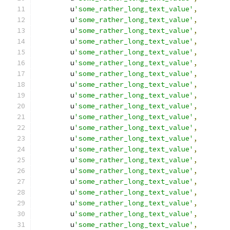
        u
'some_rather_long_text_value'
,
        u
'some_rather_long_text_value'
,
        u
'some_rather_long_text_value'
,
        u
'some_rather_long_text_value'
,
        u
'some_rather_long_text_value'
,
        u
'some_rather_long_text_value'
,
        u
'some_rather_long_text_value'
,
        u
'some_rather_long_text_value'
,
        u
'some_rather_long_text_value'
,
        u
'some_rather_long_text_value'
,
        u
'some_rather_long_text_value'
,
        u
'some_rather_long_text_value'
,
        u
'some_rather_long_text_value'
,
        u
'some_rather_long_text_value'
,
        u
'some_rather_long_text_value'
,
        u
'some_rather_long_text_value'
,
        u
'some_rather_long_text_value'
,
        u
'some_rather_long_text_value'
,
        u
'some_rather_long_text_value'
,
        u
'some_rather_long_text_value'
,
        u
'some_rather_long_text_value'
,