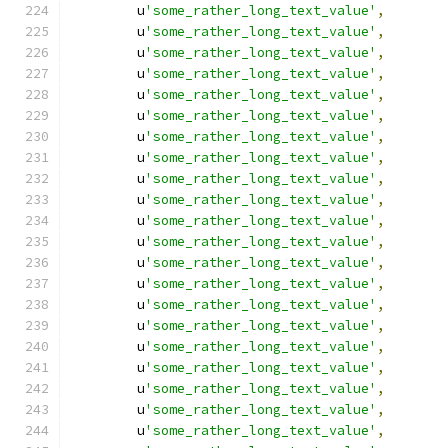
        u
'some_rather_long_text_value'
,
        u
'some_rather_long_text_value'
,
        u
'some_rather_long_text_value'
,
        u
'some_rather_long_text_value'
,
        u
'some_rather_long_text_value'
,
        u
'some_rather_long_text_value'
,
        u
'some_rather_long_text_value'
,
        u
'some_rather_long_text_value'
,
        u
'some_rather_long_text_value'
,
        u
'some_rather_long_text_value'
,
        u
'some_rather_long_text_value'
,
        u
'some_rather_long_text_value'
,
        u
'some_rather_long_text_value'
,
        u
'some_rather_long_text_value'
,
        u
'some_rather_long_text_value'
,
        u
'some_rather_long_text_value'
,
        u
'some_rather_long_text_value'
,
        u
'some_rather_long_text_value'
,
        u
'some_rather_long_text_value'
,
        u
'some_rather_long_text_value'
,
        u
'some_rather_long_text_value'
,