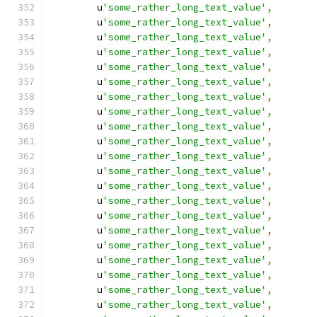
        u
'some_rather_long_text_value'
,
        u
'some_rather_long_text_value'
,
        u
'some_rather_long_text_value'
,
        u
'some_rather_long_text_value'
,
        u
'some_rather_long_text_value'
,
        u
'some_rather_long_text_value'
,
        u
'some_rather_long_text_value'
,
        u
'some_rather_long_text_value'
,
        u
'some_rather_long_text_value'
,
        u
'some_rather_long_text_value'
,
        u
'some_rather_long_text_value'
,
        u
'some_rather_long_text_value'
,
        u
'some_rather_long_text_value'
,
        u
'some_rather_long_text_value'
,
        u
'some_rather_long_text_value'
,
        u
'some_rather_long_text_value'
,
        u
'some_rather_long_text_value'
,
        u
'some_rather_long_text_value'
,
        u
'some_rather_long_text_value'
,
        u
'some_rather_long_text_value'
,
        u
'some_rather_long_text_value'
,