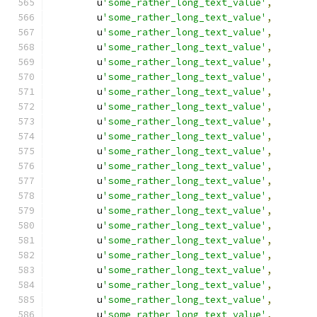
        u
'some_rather_long_text_value'
,
        u
'some_rather_long_text_value'
,
        u
'some_rather_long_text_value'
,
        u
'some_rather_long_text_value'
,
        u
'some_rather_long_text_value'
,
        u
'some_rather_long_text_value'
,
        u
'some_rather_long_text_value'
,
        u
'some_rather_long_text_value'
,
        u
'some_rather_long_text_value'
,
        u
'some_rather_long_text_value'
,
        u
'some_rather_long_text_value'
,
        u
'some_rather_long_text_value'
,
        u
'some_rather_long_text_value'
,
        u
'some_rather_long_text_value'
,
        u
'some_rather_long_text_value'
,
        u
'some_rather_long_text_value'
,
        u
'some_rather_long_text_value'
,
        u
'some_rather_long_text_value'
,
        u
'some_rather_long_text_value'
,
        u
'some_rather_long_text_value'
,
        u
'some_rather_long_text_value'
,
        u
'some_rather_long_text_value'
,