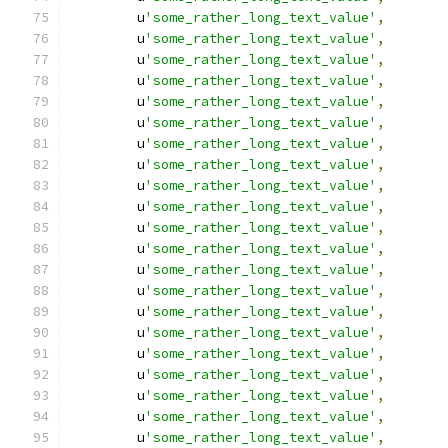
        u
'some_rather_long_text_value'
,
        u
'some_rather_long_text_value'
,
        u
'some_rather_long_text_value'
,
        u
'some_rather_long_text_value'
,
        u
'some_rather_long_text_value'
,
        u
'some_rather_long_text_value'
,
        u
'some_rather_long_text_value'
,
        u
'some_rather_long_text_value'
,
        u
'some_rather_long_text_value'
,
        u
'some_rather_long_text_value'
,
        u
'some_rather_long_text_value'
,
        u
'some_rather_long_text_value'
,
        u
'some_rather_long_text_value'
,
        u
'some_rather_long_text_value'
,
        u
'some_rather_long_text_value'
,
        u
'some_rather_long_text_value'
,
        u
'some_rather_long_text_value'
,
        u
'some_rather_long_text_value'
,
        u
'some_rather_long_text_value'
,
        u
'some_rather_long_text_value'
,
        u
'some_rather_long_text_value'
,