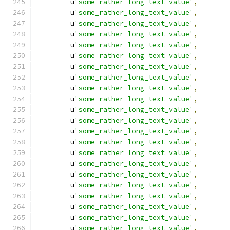
        u
'some_rather_long_text_value'
,
        u
'some_rather_long_text_value'
,
        u
'some_rather_long_text_value'
,
        u
'some_rather_long_text_value'
,
        u
'some_rather_long_text_value'
,
        u
'some_rather_long_text_value'
,
        u
'some_rather_long_text_value'
,
        u
'some_rather_long_text_value'
,
        u
'some_rather_long_text_value'
,
        u
'some_rather_long_text_value'
,
        u
'some_rather_long_text_value'
,
        u
'some_rather_long_text_value'
,
        u
'some_rather_long_text_value'
,
        u
'some_rather_long_text_value'
,
        u
'some_rather_long_text_value'
,
        u
'some_rather_long_text_value'
,
        u
'some_rather_long_text_value'
,
        u
'some_rather_long_text_value'
,
        u
'some_rather_long_text_value'
,
        u
'some_rather_long_text_value'
,
        u
'some_rather_long_text_value'
,
        u
'some_rather_long_text_value'
,