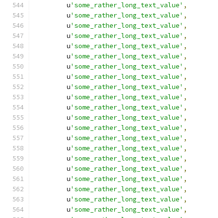
        u
'some_rather_long_text_value'
,
        u
'some_rather_long_text_value'
,
        u
'some_rather_long_text_value'
,
        u
'some_rather_long_text_value'
,
        u
'some_rather_long_text_value'
,
        u
'some_rather_long_text_value'
,
        u
'some_rather_long_text_value'
,
        u
'some_rather_long_text_value'
,
        u
'some_rather_long_text_value'
,
        u
'some_rather_long_text_value'
,
        u
'some_rather_long_text_value'
,
        u
'some_rather_long_text_value'
,
        u
'some_rather_long_text_value'
,
        u
'some_rather_long_text_value'
,
        u
'some_rather_long_text_value'
,
        u
'some_rather_long_text_value'
,
        u
'some_rather_long_text_value'
,
        u
'some_rather_long_text_value'
,
        u
'some_rather_long_text_value'
,
        u
'some_rather_long_text_value'
,
        u
'some_rather_long_text_value'
,