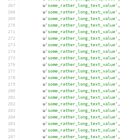
        u
'some_rather_long_text_value'
,
        u
'some_rather_long_text_value'
,
        u
'some_rather_long_text_value'
,
        u
'some_rather_long_text_value'
,
        u
'some_rather_long_text_value'
,
        u
'some_rather_long_text_value'
,
        u
'some_rather_long_text_value'
,
        u
'some_rather_long_text_value'
,
        u
'some_rather_long_text_value'
,
        u
'some_rather_long_text_value'
,
        u
'some_rather_long_text_value'
,
        u
'some_rather_long_text_value'
,
        u
'some_rather_long_text_value'
,
        u
'some_rather_long_text_value'
,
        u
'some_rather_long_text_value'
,
        u
'some_rather_long_text_value'
,
        u
'some_rather_long_text_value'
,
        u
'some_rather_long_text_value'
,
        u
'some_rather_long_text_value'
,
        u
'some_rather_long_text_value'
,
        u
'some_rather_long_text_value'
,