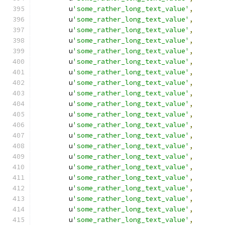
        u
'some_rather_long_text_value'
,
        u
'some_rather_long_text_value'
,
        u
'some_rather_long_text_value'
,
        u
'some_rather_long_text_value'
,
        u
'some_rather_long_text_value'
,
        u
'some_rather_long_text_value'
,
        u
'some_rather_long_text_value'
,
        u
'some_rather_long_text_value'
,
        u
'some_rather_long_text_value'
,
        u
'some_rather_long_text_value'
,
        u
'some_rather_long_text_value'
,
        u
'some_rather_long_text_value'
,
        u
'some_rather_long_text_value'
,
        u
'some_rather_long_text_value'
,
        u
'some_rather_long_text_value'
,
        u
'some_rather_long_text_value'
,
        u
'some_rather_long_text_value'
,
        u
'some_rather_long_text_value'
,
        u
'some_rather_long_text_value'
,
        u
'some_rather_long_text_value'
,
        u
'some_rather_long_text_value'
,