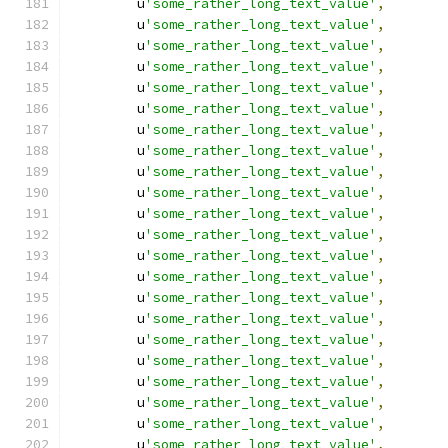
        u
'some_rather_long_text_value'
,
        u
'some_rather_long_text_value'
,
        u
'some_rather_long_text_value'
,
        u
'some_rather_long_text_value'
,
        u
'some_rather_long_text_value'
,
        u
'some_rather_long_text_value'
,
        u
'some_rather_long_text_value'
,
        u
'some_rather_long_text_value'
,
        u
'some_rather_long_text_value'
,
        u
'some_rather_long_text_value'
,
        u
'some_rather_long_text_value'
,
        u
'some_rather_long_text_value'
,
        u
'some_rather_long_text_value'
,
        u
'some_rather_long_text_value'
,
        u
'some_rather_long_text_value'
,
        u
'some_rather_long_text_value'
,
        u
'some_rather_long_text_value'
,
        u
'some_rather_long_text_value'
,
        u
'some_rather_long_text_value'
,
        u
'some_rather_long_text_value'
,
        u
'some_rather_long_text_value'
,
        u
'some_rather_long_text_value'
,