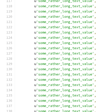
        u
'some_rather_long_text_value'
,
        u
'some_rather_long_text_value'
,
        u
'some_rather_long_text_value'
,
        u
'some_rather_long_text_value'
,
        u
'some_rather_long_text_value'
,
        u
'some_rather_long_text_value'
,
        u
'some_rather_long_text_value'
,
        u
'some_rather_long_text_value'
,
        u
'some_rather_long_text_value'
,
        u
'some_rather_long_text_value'
,
        u
'some_rather_long_text_value'
,
        u
'some_rather_long_text_value'
,
        u
'some_rather_long_text_value'
,
        u
'some_rather_long_text_value'
,
        u
'some_rather_long_text_value'
,
        u
'some_rather_long_text_value'
,
        u
'some_rather_long_text_value'
,
        u
'some_rather_long_text_value'
,
        u
'some_rather_long_text_value'
,
        u
'some_rather_long_text_value'
,
        u
'some_rather_long_text_value'
,
        u
'some_rather_long_text_value'
,