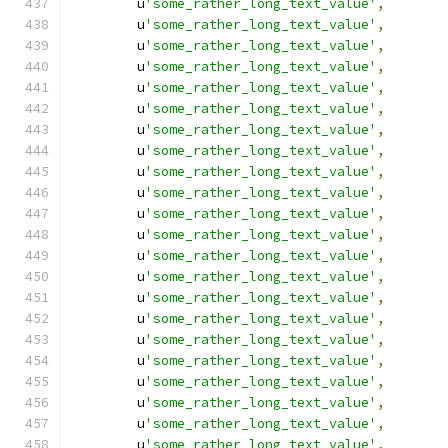
        u
'some_rather_long_text_value'
,
        u
'some_rather_long_text_value'
,
        u
'some_rather_long_text_value'
,
        u
'some_rather_long_text_value'
,
        u
'some_rather_long_text_value'
,
        u
'some_rather_long_text_value'
,
        u
'some_rather_long_text_value'
,
        u
'some_rather_long_text_value'
,
        u
'some_rather_long_text_value'
,
        u
'some_rather_long_text_value'
,
        u
'some_rather_long_text_value'
,
        u
'some_rather_long_text_value'
,
        u
'some_rather_long_text_value'
,
        u
'some_rather_long_text_value'
,
        u
'some_rather_long_text_value'
,
        u
'some_rather_long_text_value'
,
        u
'some_rather_long_text_value'
,
        u
'some_rather_long_text_value'
,
        u
'some_rather_long_text_value'
,
        u
'some_rather_long_text_value'
,
        u
'some_rather_long_text_value'
,
        u
'some_rather_long_text_value'
,