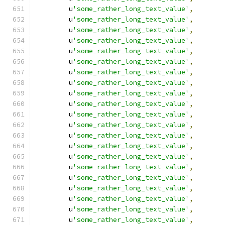
        u
'some_rather_long_text_value'
,
        u
'some_rather_long_text_value'
,
        u
'some_rather_long_text_value'
,
        u
'some_rather_long_text_value'
,
        u
'some_rather_long_text_value'
,
        u
'some_rather_long_text_value'
,
        u
'some_rather_long_text_value'
,
        u
'some_rather_long_text_value'
,
        u
'some_rather_long_text_value'
,
        u
'some_rather_long_text_value'
,
        u
'some_rather_long_text_value'
,
        u
'some_rather_long_text_value'
,
        u
'some_rather_long_text_value'
,
        u
'some_rather_long_text_value'
,
        u
'some_rather_long_text_value'
,
        u
'some_rather_long_text_value'
,
        u
'some_rather_long_text_value'
,
        u
'some_rather_long_text_value'
,
        u
'some_rather_long_text_value'
,
        u
'some_rather_long_text_value'
,
        u
'some_rather_long_text_value'
,