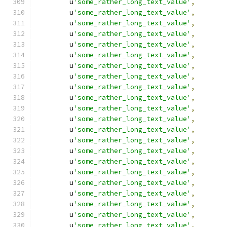
        u
'some_rather_long_text_value'
,
        u
'some_rather_long_text_value'
,
        u
'some_rather_long_text_value'
,
        u
'some_rather_long_text_value'
,
        u
'some_rather_long_text_value'
,
        u
'some_rather_long_text_value'
,
        u
'some_rather_long_text_value'
,
        u
'some_rather_long_text_value'
,
        u
'some_rather_long_text_value'
,
        u
'some_rather_long_text_value'
,
        u
'some_rather_long_text_value'
,
        u
'some_rather_long_text_value'
,
        u
'some_rather_long_text_value'
,
        u
'some_rather_long_text_value'
,
        u
'some_rather_long_text_value'
,
        u
'some_rather_long_text_value'
,
        u
'some_rather_long_text_value'
,
        u
'some_rather_long_text_value'
,
        u
'some_rather_long_text_value'
,
        u
'some_rather_long_text_value'
,
        u
'some_rather_long_text_value'
,
        u
'some_rather_long_text_value'
,