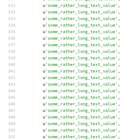
        u
'some_rather_long_text_value'
,
        u
'some_rather_long_text_value'
,
        u
'some_rather_long_text_value'
,
        u
'some_rather_long_text_value'
,
        u
'some_rather_long_text_value'
,
        u
'some_rather_long_text_value'
,
        u
'some_rather_long_text_value'
,
        u
'some_rather_long_text_value'
,
        u
'some_rather_long_text_value'
,
        u
'some_rather_long_text_value'
,
        u
'some_rather_long_text_value'
,
        u
'some_rather_long_text_value'
,
        u
'some_rather_long_text_value'
,
        u
'some_rather_long_text_value'
,
        u
'some_rather_long_text_value'
,
        u
'some_rather_long_text_value'
,
        u
'some_rather_long_text_value'
,
        u
'some_rather_long_text_value'
,
        u
'some_rather_long_text_value'
,
        u
'some_rather_long_text_value'
,
        u
'some_rather_long_text_value'
,