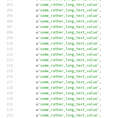
        u
'some_rather_long_text_value'
,
        u
'some_rather_long_text_value'
,
        u
'some_rather_long_text_value'
,
        u
'some_rather_long_text_value'
,
        u
'some_rather_long_text_value'
,
        u
'some_rather_long_text_value'
,
        u
'some_rather_long_text_value'
,
        u
'some_rather_long_text_value'
,
        u
'some_rather_long_text_value'
,
        u
'some_rather_long_text_value'
,
        u
'some_rather_long_text_value'
,
        u
'some_rather_long_text_value'
,
        u
'some_rather_long_text_value'
,
        u
'some_rather_long_text_value'
,
        u
'some_rather_long_text_value'
,
        u
'some_rather_long_text_value'
,
        u
'some_rather_long_text_value'
,
        u
'some_rather_long_text_value'
,
        u
'some_rather_long_text_value'
,
        u
'some_rather_long_text_value'
,
        u
'some_rather_long_text_value'
,