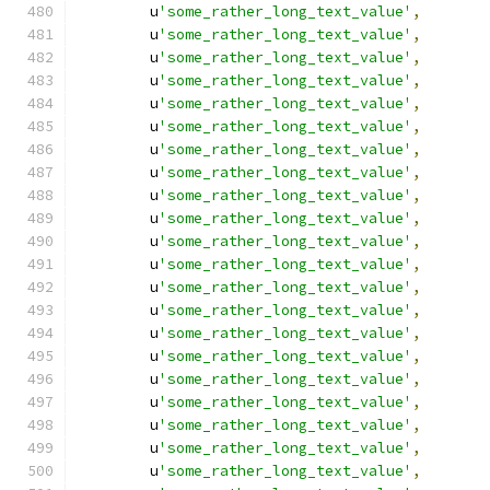
        u
'some_rather_long_text_value'
,
        u
'some_rather_long_text_value'
,
        u
'some_rather_long_text_value'
,
        u
'some_rather_long_text_value'
,
        u
'some_rather_long_text_value'
,
        u
'some_rather_long_text_value'
,
        u
'some_rather_long_text_value'
,
        u
'some_rather_long_text_value'
,
        u
'some_rather_long_text_value'
,
        u
'some_rather_long_text_value'
,
        u
'some_rather_long_text_value'
,
        u
'some_rather_long_text_value'
,
        u
'some_rather_long_text_value'
,
        u
'some_rather_long_text_value'
,
        u
'some_rather_long_text_value'
,
        u
'some_rather_long_text_value'
,
        u
'some_rather_long_text_value'
,
        u
'some_rather_long_text_value'
,
        u
'some_rather_long_text_value'
,
        u
'some_rather_long_text_value'
,
        u
'some_rather_long_text_value'
,