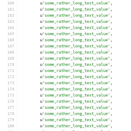
        u
'some_rather_long_text_value'
,
        u
'some_rather_long_text_value'
,
        u
'some_rather_long_text_value'
,
        u
'some_rather_long_text_value'
,
        u
'some_rather_long_text_value'
,
        u
'some_rather_long_text_value'
,
        u
'some_rather_long_text_value'
,
        u
'some_rather_long_text_value'
,
        u
'some_rather_long_text_value'
,
        u
'some_rather_long_text_value'
,
        u
'some_rather_long_text_value'
,
        u
'some_rather_long_text_value'
,
        u
'some_rather_long_text_value'
,
        u
'some_rather_long_text_value'
,
        u
'some_rather_long_text_value'
,
        u
'some_rather_long_text_value'
,
        u
'some_rather_long_text_value'
,
        u
'some_rather_long_text_value'
,
        u
'some_rather_long_text_value'
,
        u
'some_rather_long_text_value'
,
        u
'some_rather_long_text_value'
,