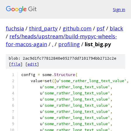
Sign in
fuchsia
/
third_party
/
github.com
/
psf
/
black
/
refs/heads/upstream/build-mypyc-wheels-
for-macos-again
/
.
/
profiling
/
list_big.py
blob: 2ac9d1fc77812840e05277dd7101794bb2712c2e
[
file
] [
edit
]
config 
=
 some
.
Structure
(
    value
=
set
([
u
'some_rather_long_text_value'
,
        u
'some_rather_long_text_value'
,
        u
'some_rather_long_text_value'
,
        u
'some_rather_long_text_value'
,
        u
'some_rather_long_text_value'
,
        u
'some_rather_long_text_value'
,
        u
'some_rather_long_text_value'
,
        u
'some_rather_long_text_value'
,
        u
'some_rather_long_text_value'
,