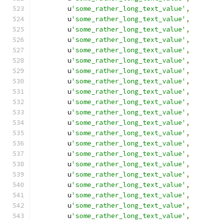
        u
'some_rather_long_text_value'
,
        u
'some_rather_long_text_value'
,
        u
'some_rather_long_text_value'
,
        u
'some_rather_long_text_value'
,
        u
'some_rather_long_text_value'
,
        u
'some_rather_long_text_value'
,
        u
'some_rather_long_text_value'
,
        u
'some_rather_long_text_value'
,
        u
'some_rather_long_text_value'
,
        u
'some_rather_long_text_value'
,
        u
'some_rather_long_text_value'
,
        u
'some_rather_long_text_value'
,
        u
'some_rather_long_text_value'
,
        u
'some_rather_long_text_value'
,
        u
'some_rather_long_text_value'
,
        u
'some_rather_long_text_value'
,
        u
'some_rather_long_text_value'
,
        u
'some_rather_long_text_value'
,
        u
'some_rather_long_text_value'
,
        u
'some_rather_long_text_value'
,
        u
'some_rather_long_text_value'
,