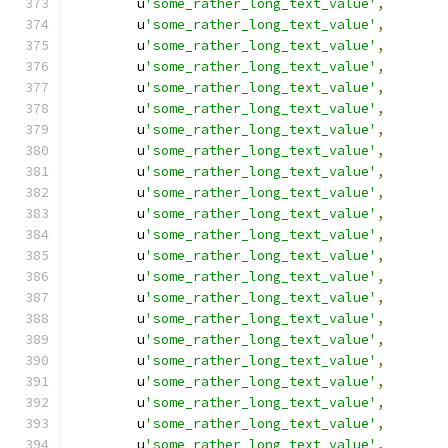
        u
'some_rather_long_text_value'
,
        u
'some_rather_long_text_value'
,
        u
'some_rather_long_text_value'
,
        u
'some_rather_long_text_value'
,
        u
'some_rather_long_text_value'
,
        u
'some_rather_long_text_value'
,
        u
'some_rather_long_text_value'
,
        u
'some_rather_long_text_value'
,
        u
'some_rather_long_text_value'
,
        u
'some_rather_long_text_value'
,
        u
'some_rather_long_text_value'
,
        u
'some_rather_long_text_value'
,
        u
'some_rather_long_text_value'
,
        u
'some_rather_long_text_value'
,
        u
'some_rather_long_text_value'
,
        u
'some_rather_long_text_value'
,
        u
'some_rather_long_text_value'
,
        u
'some_rather_long_text_value'
,
        u
'some_rather_long_text_value'
,
        u
'some_rather_long_text_value'
,
        u
'some_rather_long_text_value'
,
        u
'some_rather_long_text_value'
,