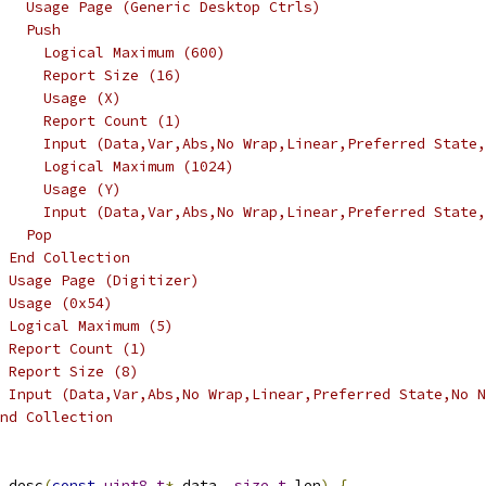
   Usage Page (Generic Desktop Ctrls)
   Push
     Logical Maximum (600)
     Report Size (16)
     Usage (X)
     Report Count (1)
     Input (Data,Var,Abs,No Wrap,Linear,Preferred State,
     Logical Maximum (1024)
     Usage (Y)
     Input (Data,Var,Abs,No Wrap,Linear,Preferred State,
   Pop
 End Collection
 Usage Page (Digitizer)
 Usage (0x54)
 Logical Maximum (5)
 Report Count (1)
 Report Size (8)
 Input (Data,Var,Abs,No Wrap,Linear,Preferred State,No N
nd Collection
_desc
(
const
uint8_t
*
 data
,
size_t
 len
)
{