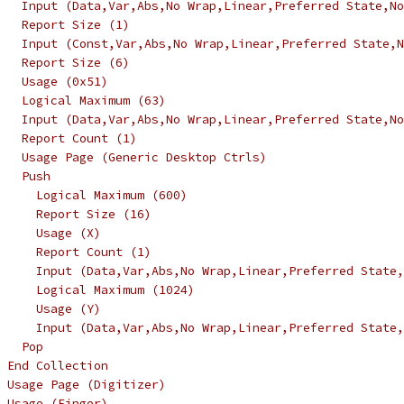
   Input (Data,Var,Abs,No Wrap,Linear,Preferred State,No
   Report Size (1)
   Input (Const,Var,Abs,No Wrap,Linear,Preferred State,N
   Report Size (6)
   Usage (0x51)
   Logical Maximum (63)
   Input (Data,Var,Abs,No Wrap,Linear,Preferred State,No
   Report Count (1)
   Usage Page (Generic Desktop Ctrls)
   Push
     Logical Maximum (600)
     Report Size (16)
     Usage (X)
     Report Count (1)
     Input (Data,Var,Abs,No Wrap,Linear,Preferred State,
     Logical Maximum (1024)
     Usage (Y)
     Input (Data,Var,Abs,No Wrap,Linear,Preferred State,
   Pop
 End Collection
 Usage Page (Digitizer)
 Usage (Finger)