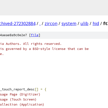
rchived-272302884
/
.
/
zircon
/
system
/
ulib
/
hid
/
ft
4aeae8a9c0e2e7 [
file
]
ia Authors. All rights reserved.
is governed by a BSD-style license that can be
e.
_touch_report_desc
[]
=
{
sage Page (Digitizer)
sage (Touch Screen)
ollection (Application)