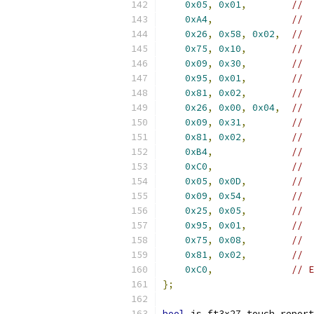
0x05
,
0x01
,
//  
0xA4
,
//  
0x26
,
0x58
,
0x02
,
//  
0x75
,
0x10
,
//  
0x09
,
0x30
,
//  
0x95
,
0x01
,
//  
0x81
,
0x02
,
//  
0x26
,
0x00
,
0x04
,
//  
0x09
,
0x31
,
//  
0x81
,
0x02
,
//  
0xB4
,
//  
0xC0
,
//  
0x05
,
0x0D
,
//  
0x09
,
0x54
,
//  
0x25
,
0x05
,
//  
0x95
,
0x01
,
//  
0x75
,
0x08
,
//  
0x81
,
0x02
,
//  
0xC0
,
// E
};
bool
 is_ft3x27_touch_report