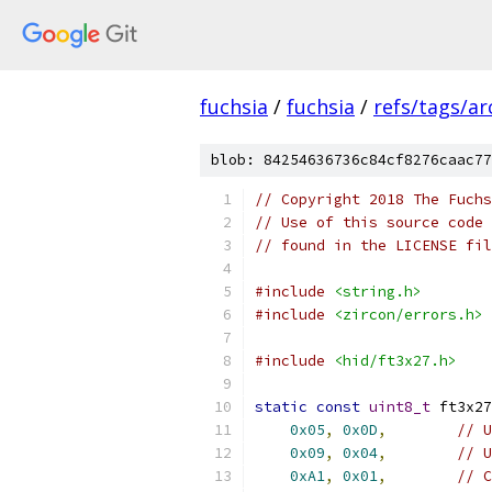
fuchsia
/
fuchsia
/
refs/tags/a
blob: 84254636736c84cf8276caac77
// Copyright 2018 The Fuchs
// Use of this source code 
// found in the LICENSE fil
#include
<string.h>
#include
<zircon/errors.h>
#include
<hid/ft3x27.h>
static
const
uint8_t
 ft3x27
0x05
,
0x0D
,
// U
0x09
,
0x04
,
// U
0xA1
,
0x01
,
// C