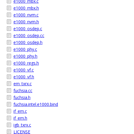
e1000_mbx.c
e1000_mbx.h
e1000_nvm.c
e1000_nvm.h
e1000_osdep.c
e1000_osdep.cc
e1000_osdep.h
e1000_phy.c
e1000_phy.h
e1000_regs.h
e1000_vf.c
e1000_vf.h
em_txrx.c
fuchsia.cc
fuchsia.h
fuchsia.intel.e1000.bind
if_em.c
if_em.h
igb_txrx.c
LICENSE