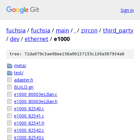
Sign in
fuchsia
/
fuchsia
/
main
/
.
/
zircon
/
third_party
/
dev
/
ethernet
/
e1000
tree: 72da079c3ae98ee156a90137155c130a507934a6
meta/
test/
adapter.h
BUILD.gn
e1000_80003es2lan.c
e1000_80003es2lan.h
e1000_82540.c
e1000_82541.c
e1000_82541.h
e1000_82542.c
e1000_82543.c