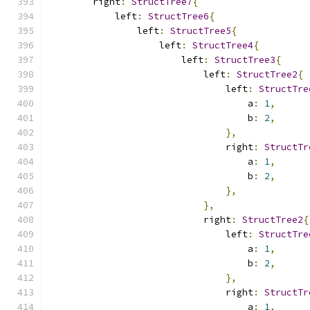
        right
:
StructTree7
{
            left
:
StructTree6
{
                left
:
StructTree5
{
                    left
:
StructTree4
{
                        left
:
StructTree3
{
                            left
:
StructTree2
{
                                left
:
StructTre
                                    a
:
1
,
                                    b
:
2
,
},
                                right
:
StructTr
                                    a
:
1
,
                                    b
:
2
,
},
},
                            right
:
StructTree2
{
                                left
:
StructTre
                                    a
:
1
,
                                    b
:
2
,
},
                                right
:
StructTr
                                    a
:
1
,