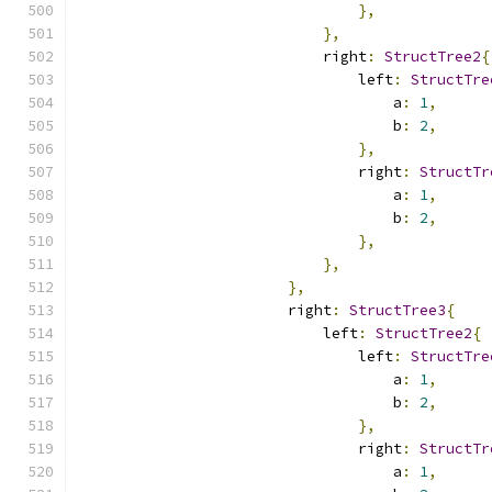
},
},
                            right
:
StructTree2
{
                                left
:
StructTre
                                    a
:
1
,
                                    b
:
2
,
},
                                right
:
StructTr
                                    a
:
1
,
                                    b
:
2
,
},
},
},
                        right
:
StructTree3
{
                            left
:
StructTree2
{
                                left
:
StructTre
                                    a
:
1
,
                                    b
:
2
,
},
                                right
:
StructTr
                                    a
:
1
,