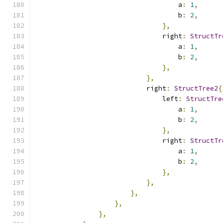
                                    a
:
1
,
                                    b
:
2
,
},
                                right
:
StructTr
                                    a
:
1
,
                                    b
:
2
,
},
},
                            right
:
StructTree2
{
                                left
:
StructTre
                                    a
:
1
,
                                    b
:
2
,
},
                                right
:
StructTr
                                    a
:
1
,
                                    b
:
2
,
},
},
},
},
},