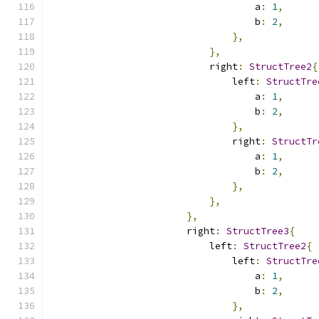
                                    a
:
1
,
                                    b
:
2
,
},
},
                            right
:
StructTree2
{
                                left
:
StructTre
                                    a
:
1
,
                                    b
:
2
,
},
                                right
:
StructTr
                                    a
:
1
,
                                    b
:
2
,
},
},
},
                        right
:
StructTree3
{
                            left
:
StructTree2
{
                                left
:
StructTre
                                    a
:
1
,
                                    b
:
2
,
},