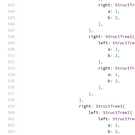
                                right
:
StructTr
                                    a
:
1
,
                                    b
:
2
,
},
},
                            right
:
StructTree2
{
                                left
:
StructTre
                                    a
:
1
,
                                    b
:
2
,
},
                                right
:
StructTr
                                    a
:
1
,
                                    b
:
2
,
},
},
},
                        right
:
StructTree3
{
                            left
:
StructTree2
{
                                left
:
StructTre
                                    a
:
1
,
                                    b
:
2
,