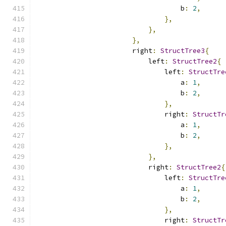
                                    b
:
2
,
},
},
},
                        right
:
StructTree3
{
                            left
:
StructTree2
{
                                left
:
StructTre
                                    a
:
1
,
                                    b
:
2
,
},
                                right
:
StructTr
                                    a
:
1
,
                                    b
:
2
,
},
},
                            right
:
StructTree2
{
                                left
:
StructTre
                                    a
:
1
,
                                    b
:
2
,
},
                                right
:
StructTr