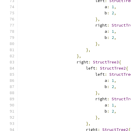
                                left
:
StructTre
                                    a
:
1
,
                                    b
:
2
,
},
                                right
:
StructTr
                                    a
:
1
,
                                    b
:
2
,
},
},
},
                        right
:
StructTree3
{
                            left
:
StructTree2
{
                                left
:
StructTre
                                    a
:
1
,
                                    b
:
2
,
},
                                right
:
StructTr
                                    a
:
1
,
                                    b
:
2
,
},
},
                            right
:
StructTree2
{