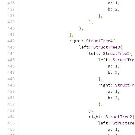
                                    a
:
1
,
                                    b
:
2
,
},
},
},
},
                    right
:
StructTree4
{
                        left
:
StructTree3
{
                            left
:
StructTree2
{
                                left
:
StructTre
                                    a
:
1
,
                                    b
:
2
,
},
                                right
:
StructTr
                                    a
:
1
,
                                    b
:
2
,
},
},
                            right
:
StructTree2
{
                                left
:
StructTre
                                    a
:
1
,