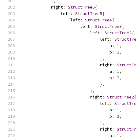
},
            right
:
StructTree6
{
                left
:
StructTree5
{
                    left
:
StructTree4
{
                        left
:
StructTree3
{
                            left
:
StructTree2
{
                                left
:
StructTre
                                    a
:
1
,
                                    b
:
2
,
},
                                right
:
StructTr
                                    a
:
1
,
                                    b
:
2
,
},
},
                            right
:
StructTree2
{
                                left
:
StructTre
                                    a
:
1
,
                                    b
:
2
,
},
                                right
:
StructTr
                                    a
:
1
,