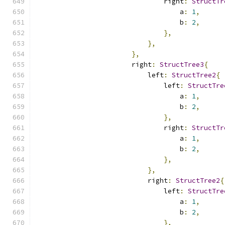
                                right
:
StructTr
                                    a
:
1
,
                                    b
:
2
,
},
},
},
                        right
:
StructTree3
{
                            left
:
StructTree2
{
                                left
:
StructTre
                                    a
:
1
,
                                    b
:
2
,
},
                                right
:
StructTr
                                    a
:
1
,
                                    b
:
2
,
},
},
                            right
:
StructTree2
{
                                left
:
StructTre
                                    a
:
1
,
                                    b
:
2
,
},