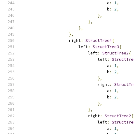
                                    a
:
1
,
                                    b
:
2
,
},
},
},
},
                    right
:
StructTree4
{
                        left
:
StructTree3
{
                            left
:
StructTree2
{
                                left
:
StructTre
                                    a
:
1
,
                                    b
:
2
,
},
                                right
:
StructTr
                                    a
:
1
,
                                    b
:
2
,
},
},
                            right
:
StructTree2
{
                                left
:
StructTre
                                    a
:
1
,