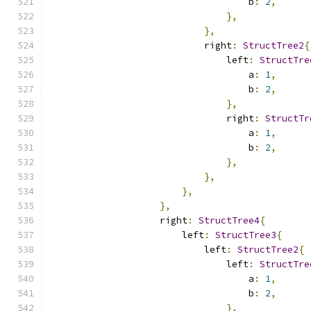
                                    b
:
2
,
},
},
                            right
:
StructTree2
{
                                left
:
StructTre
                                    a
:
1
,
                                    b
:
2
,
},
                                right
:
StructTr
                                    a
:
1
,
                                    b
:
2
,
},
},
},
},
                    right
:
StructTree4
{
                        left
:
StructTree3
{
                            left
:
StructTree2
{
                                left
:
StructTre
                                    a
:
1
,
                                    b
:
2
,
},