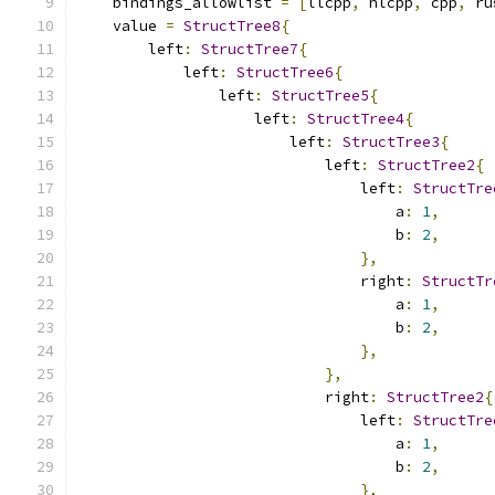
    bindings_allowlist 
=
[
llcpp
,
 hlcpp
,
 cpp
,
 ru
    value 
=
StructTree8
{
        left
:
StructTree7
{
            left
:
StructTree6
{
                left
:
StructTree5
{
                    left
:
StructTree4
{
                        left
:
StructTree3
{
                            left
:
StructTree2
{
                                left
:
StructTre
                                    a
:
1
,
                                    b
:
2
,
},
                                right
:
StructTr
                                    a
:
1
,
                                    b
:
2
,
},
},
                            right
:
StructTree2
{
                                left
:
StructTre
                                    a
:
1
,
                                    b
:
2
,
},