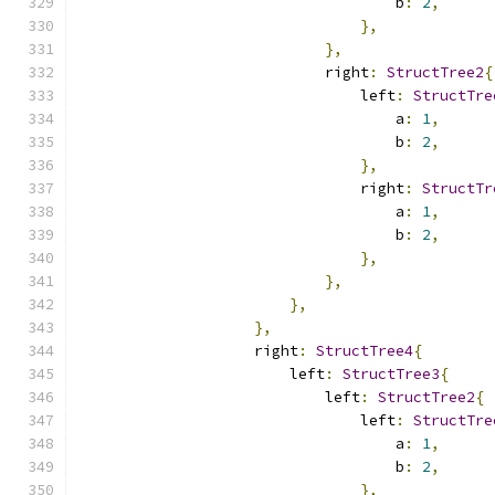
                                    b
:
2
,
},
},
                            right
:
StructTree2
{
                                left
:
StructTre
                                    a
:
1
,
                                    b
:
2
,
},
                                right
:
StructTr
                                    a
:
1
,
                                    b
:
2
,
},
},
},
},
                    right
:
StructTree4
{
                        left
:
StructTree3
{
                            left
:
StructTree2
{
                                left
:
StructTre
                                    a
:
1
,
                                    b
:
2
,
},