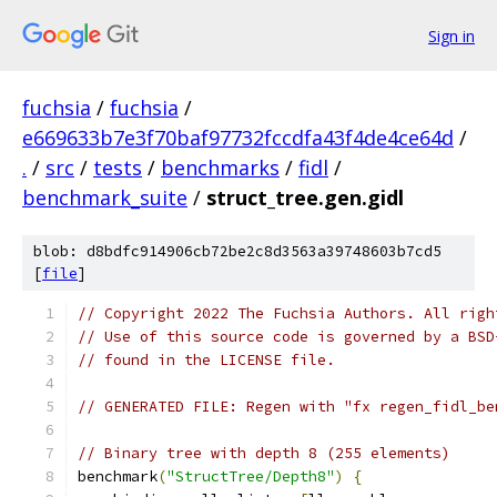
Sign in
fuchsia
/
fuchsia
/
e669633b7e3f70baf97732fccdfa43f4de4ce64d
/
.
/
src
/
tests
/
benchmarks
/
fidl
/
benchmark_suite
/
struct_tree.gen.gidl
blob: d8bdfc914906cb72be2c8d3563a39748603b7cd5
[
file
]
// Copyright 2022 The Fuchsia Authors. All righ
// Use of this source code is governed by a BSD
// found in the LICENSE file.
// GENERATED FILE: Regen with "fx regen_fidl_be
// Binary tree with depth 8 (255 elements)
benchmark
(
"StructTree/Depth8"
)
{