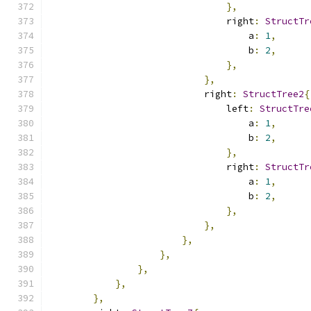
},
                                right
:
StructTr
                                    a
:
1
,
                                    b
:
2
,
},
},
                            right
:
StructTree2
{
                                left
:
StructTre
                                    a
:
1
,
                                    b
:
2
,
},
                                right
:
StructTr
                                    a
:
1
,
                                    b
:
2
,
},
},
},
},
},
},
},