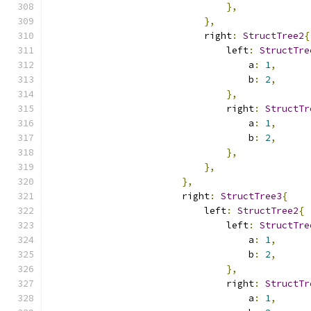
},
},
                            right
:
StructTree2
{
                                left
:
StructTre
                                    a
:
1
,
                                    b
:
2
,
},
                                right
:
StructTr
                                    a
:
1
,
                                    b
:
2
,
},
},
},
                        right
:
StructTree3
{
                            left
:
StructTree2
{
                                left
:
StructTre
                                    a
:
1
,
                                    b
:
2
,
},
                                right
:
StructTr
                                    a
:
1
,