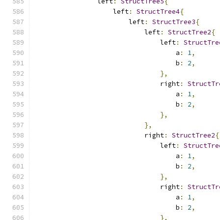
                left
:
StructTree5
{
                    left
:
StructTree4
{
                        left
:
StructTree3
{
                            left
:
StructTree2
{
                                left
:
StructTre
                                    a
:
1
,
                                    b
:
2
,
},
                                right
:
StructTr
                                    a
:
1
,
                                    b
:
2
,
},
},
                            right
:
StructTree2
{
                                left
:
StructTre
                                    a
:
1
,
                                    b
:
2
,
},
                                right
:
StructTr
                                    a
:
1
,
                                    b
:
2
,
},