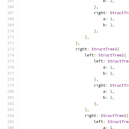
                                    b
:
2
,
},
                                right
:
StructTr
                                    a
:
1
,
                                    b
:
2
,
},
},
},
                        right
:
StructTree3
{
                            left
:
StructTree2
{
                                left
:
StructTre
                                    a
:
1
,
                                    b
:
2
,
},
                                right
:
StructTr
                                    a
:
1
,
                                    b
:
2
,
},
},
                            right
:
StructTree2
{
                                left
:
StructTre
                                    a
:
1
,