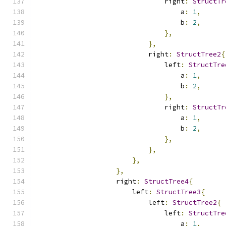
                                right
:
StructTr
                                    a
:
1
,
                                    b
:
2
,
},
},
                            right
:
StructTree2
{
                                left
:
StructTre
                                    a
:
1
,
                                    b
:
2
,
},
                                right
:
StructTr
                                    a
:
1
,
                                    b
:
2
,
},
},
},
},
                    right
:
StructTree4
{
                        left
:
StructTree3
{
                            left
:
StructTree2
{
                                left
:
StructTre
                                    a
:
1
,