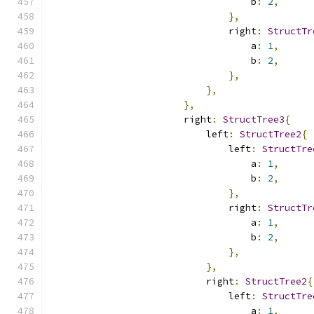
                                    b
:
2
,
},
                                right
:
StructTr
                                    a
:
1
,
                                    b
:
2
,
},
},
},
                        right
:
StructTree3
{
                            left
:
StructTree2
{
                                left
:
StructTre
                                    a
:
1
,
                                    b
:
2
,
},
                                right
:
StructTr
                                    a
:
1
,
                                    b
:
2
,
},
},
                            right
:
StructTree2
{
                                left
:
StructTre
                                    a
:
1
,