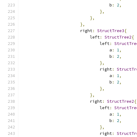
                                    b
:
2
,
},
},
},
                        right
:
StructTree3
{
                            left
:
StructTree2
{
                                left
:
StructTre
                                    a
:
1
,
                                    b
:
2
,
},
                                right
:
StructTr
                                    a
:
1
,
                                    b
:
2
,
},
},
                            right
:
StructTree2
{
                                left
:
StructTre
                                    a
:
1
,
                                    b
:
2
,
},
                                right
:
StructTr