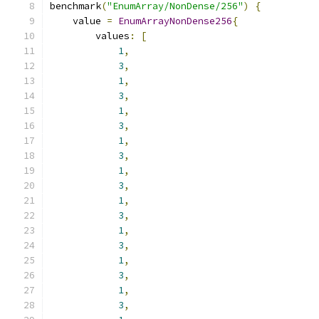
benchmark
(
"EnumArray/NonDense/256"
)
{
    value 
=
EnumArrayNonDense256
{
        values
:
[
1
,
3
,
1
,
3
,
1
,
3
,
1
,
3
,
1
,
3
,
1
,
3
,
1
,
3
,
1
,
3
,
1
,
3
,