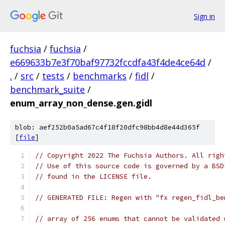
Sign in
fuchsia
/
fuchsia
/
e669633b7e3f70baf97732fccdfa43f4de4ce64d
/
.
/
src
/
tests
/
benchmarks
/
fidl
/
benchmark_suite
/
enum_array_non_dense.gen.gidl
blob: aef252b0a5ad67c4f18f20dfc98bb4d8e44d365f
[
file
]
// Copyright 2022 The Fuchsia Authors. All righ
// Use of this source code is governed by a BSD
// found in the LICENSE file.
// GENERATED FILE: Regen with "fx regen_fidl_be
// array of 256 enums that cannot be validated 