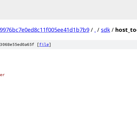
b9976bc7e0ed8c11f005ee41d1b7b9
/
.
/
sdk
/
host_to
3068e55ed0a65f [
file
]
er